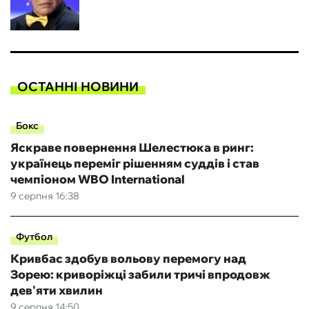
ОСТАННІ НОВИНИ
Бокс
Яскраве повернення Шелестюка в ринг:
українець переміг рішенням суддів і став
чемпіоном WBO International
9 серпня 16:38
Футбол
Кривбас здобув вольову перемогу над
Зорею: криворіжці забили тричі впродовж
дев'яти хвилин
9 серпня 14:50