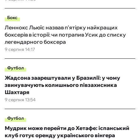
Бокс
Леннокс Льюїс назвав п'ятірку найкращих
боксерів в історії: чи потрапив Усик до списку
легендарного боксера
9 серпня 14:17
Футбол
Жадсона заарештували у Бразилії: у чому
звинувачують колишнього півзахисника
Шахтаря
9 серпня 13:54
Футбол
Мудрик може перейти до Хетафе: іспанський
клуб готує оренду українського вінгера