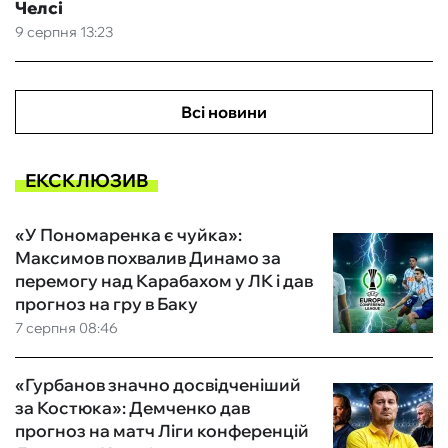
Челсі
9 серпня 13:23
Всі новини
ЕКСКЛЮЗИВ
«У Пономаренка є чуйка»:
Максимов похвалив Динамо за
перемогу над Карабахом у ЛК і дав
прогноз на гру в Баку
7 серпня 08:46
«Гурбанов значно досвідченіший
за Костюка»: Демченко дав
прогноз на матч Ліги конференцій