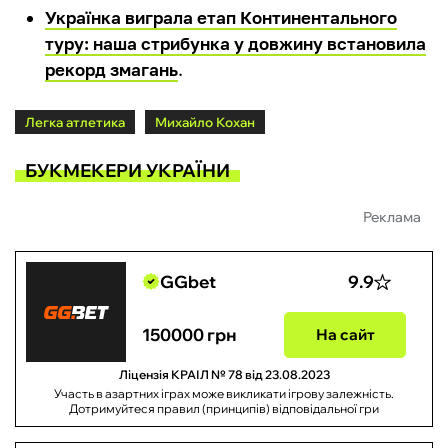
Українка виграла етап Континентального
туру: наша стрибунка у довжину встановила
рекорд змагань
.
Легка атлетика
Михайло Кохан
БУКМЕКЕРИ УКРАЇНИ
Реклама
GGbet
9.9
150000 грн
На сайт
Ліцензія КРАІЛ № 78 від 23.08.2023
Участь в азартних іграх може викликати ігрову залежність.
Дотримуйтеся правил (принципів) відповідальної гри