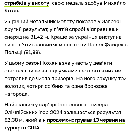
стрибків у висоту
, свою медаль здобув Михайло
Кохан.
25-річний метальник молоту показав у Загребі
другий результат, у п’ятій спробі відправивши
снаряд на 81,42 м. Краще за українця виступив
лише п’ятиразовий чемпіон світу Павел Файдек з
Польщі (81,89).
У цьому сезоні Кохан взяв участь у дев’яти
стартах і лише за підсумками першого з них не
потрапив до числа призерів. На його рахунку три
золотих, чотири срібних та одна бронзова
нагорода.
Найкращим у кар'єрі бронзового призера
Олімпійських ігор-2024 залишається результат
82,38 м, який він
продемонстрував 13 червня на
турнірі в США
.