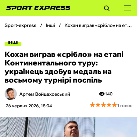
sport-express
інші
Кохан виграв «срібло» на етапі Континентального туру: українець здобув медаль на восьмому турнірі поспіль
ФУТБОЛ
ІНШІ
БАСКЕТБОЛ
Кохан виграв «срібло» на етапі
Континентального туру:
БОКС
українець здобув медаль на
восьмому турнірі поспіль
ХОКЕЙ
Артем Войцеховський
140
ТЕНІС
★
★
★
★
★
★
★
★
★
★
1 голос
26 червня 2026, 18:04
КІБЕРСПОРТ
ЧС-2026