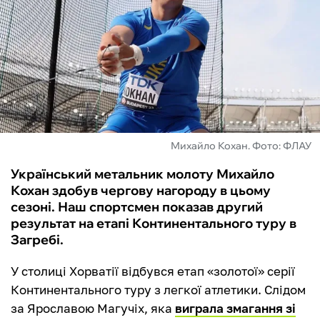
ФУТЗАЛ
ІНШІ
БУКМЕКЕРИ
Михайло Кохан. Фото: ФЛАУ
Український метальник молоту Михайло
Кохан здобув чергову нагороду в цьому
сезоні. Наш спортсмен показав другий
результат на етапі Континентального туру в
Загребі.
У столиці Хорватії відбувся етап «золотої» серії
Континентального туру з легкої атлетики. Слідом
за Ярославою Магучіх, яка
виграла змагання зі