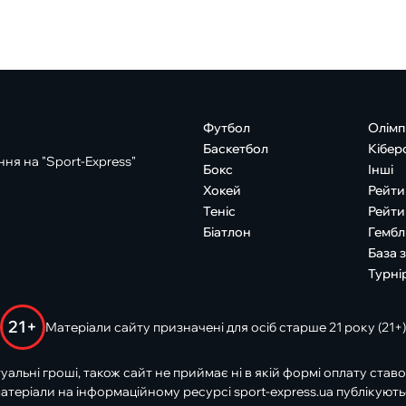
Футбол
Олімп
Баскетбол
Кібер
ня на "Sport-Express"
Бокс
Інші
Хокей
Рейти
Теніс
Рейти
Біатлон
Гембл
База 
Турні
21+
Матеріали сайту призначені для осіб старше 21 року (21+)
туальні гроші, також сайт не приймає ні в якій формі оплату ставо
атеріали на інформаційному ресурсі sport-express.ua публікують