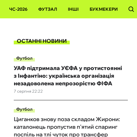
ЧС-2026
ФУТЗАЛ
ІНШІ
БУКМЕКЕРИ
ОСТАННІ НОВИНИ
Футбол
УАФ підтримала УЄФА у протистоянні
з Інфантіно: українська організація
незадоволена непрозорістю ФІФА
7 серпня 22:22
Футбол
Циганков знову поза складом Жирони:
каталонець пропустив п'ятий спаринг
поспіль на тлі чуток про трансфер