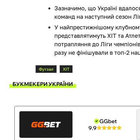
Зазначимо, що Україні вдалос
команд на наступний сезон Ліг
У найпрестижнішому клубному
представлятимуть ХІТ та Атлет
потрапляння до Ліги чемпіонів
разу не фінішували в топ-2 на
Футзал
ХІТ
БУКМЕКЕРИ УКРАЇНИ
GGbet
9.9