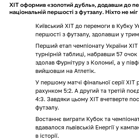
ХІТ оформив «золотий дубль», додавши до пе
національній першості з футзалу. Ніхто не міг
Київський ХІТ до перемоги в Кубку У
першості з футзалу, здолавши у трима
Перший етап чемпіонату України ХІТ
турнірній таблиці, набравши 57 очок 
здолав Фурнітуру з Коломиї, а у пів
вийшовши на Атлетік.
У першому матчі фінальної серії ХІТ 
рахунком 5:2. А другий та третій п
4:3. Завдяки цьому ХІТ вчетверте по
футзалу.
Востаннє виграти Кубок та чемпіонат
вдавалося львівській Енергії у кампа
в історії.