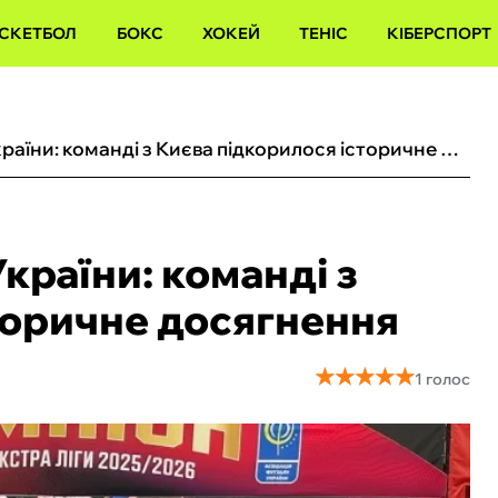
СКЕТБОЛ
БОКС
ХОКЕЙ
ТЕНІС
КІБЕРСПОРТ
ХІТ виграв чемпіонат України: команді з Києва підкорилося історичне досягнення
країни: команді з
торичне досягнення
★
★
★
★
★
★
★
★
★
★
1 голос