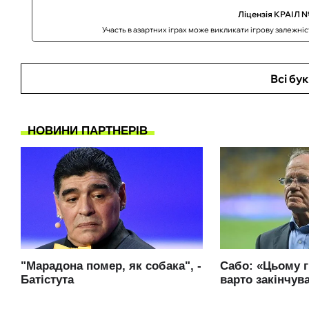
Ліцензія КРАІЛ №
Участь в азартних іграх може викликати ігрову залежні
Всі бу