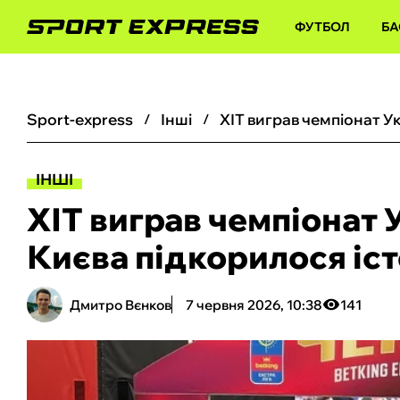
ФУТБОЛ
БА
sport-express
інші
ІНШІ
ХІТ виграв чемпіонат У
Києва підкорилося іс
Дмитро Вєнков
7 червня 2026, 10:38
141