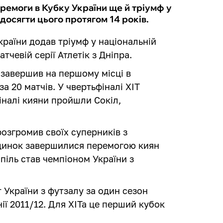
ремоги в Кубку України ще й тріумф у
 досягти цього протягом 14 років.
країни додав тріумф у національній
тчевій серії Атлетік з Дніпра.
 завершив на першому місці в
за 20 матчів. У чвертьфіналі ХІТ
фіналі кияни пройшли Сокіл,
розгромив своїх суперників з
оєдинок завершилися перемогою киян
спіль став чемпіоном України з
 України з футзалу за один сезон
нії 2011/12. Для ХІТа це перший кубок