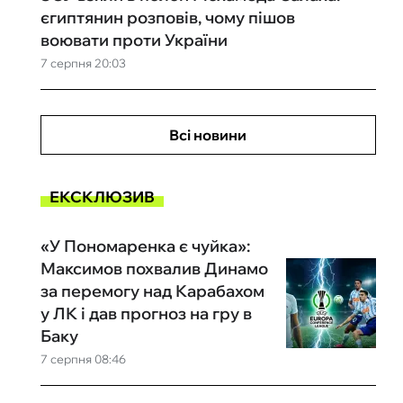
єгиптянин розповів, чому пішов
воювати проти України
7 серпня 20:03
Всі новини
ЕКСКЛЮЗИВ
«У Пономаренка є чуйка»:
Максимов похвалив Динамо
за перемогу над Карабахом
у ЛК і дав прогноз на гру в
Баку
7 серпня 08:46