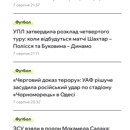
7 серпня 21:37
Футбол
УПЛ затвердила розклад четвертого
туру: коли відбудуться матчі Шахтар –
Полісся та Буковина – Динамо
7 серпня 21:11
Футбол
«Черговий доказ терору»: УАФ рішуче
засудила російський удар по стадіону
«Чорноморець» в Одесі
7 серпня 20:32
Футбол
ЗСУ взяли в полон Мохамеда Салаха: