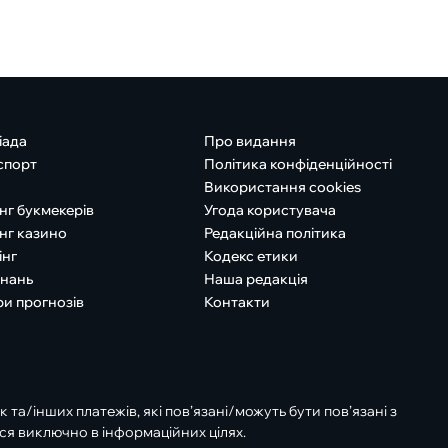
іада
Про видання
спорт
Політика конфіденційності
Використання cookies
нг букмекерів
Угода користувача
нг казино
Редакційна політика
інг
Кодекс етики
знань
Наша редакція
ри прогнозів
Контакти
к та/інших платежів, які пов’язані/можуть бути пов’язані з
ся виключно в інформаційних цілях.