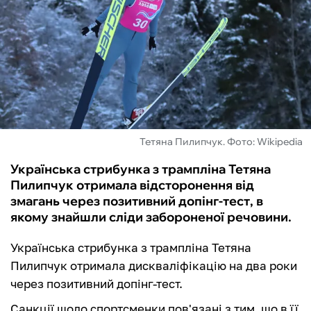
ФУТЗАЛ
ІНШІ
БУКМЕКЕРИ
Тетяна Пилипчук. Фото: Wikipedia
Українська стрибунка з трампліна Тетяна
Пилипчук отримала відсторонення від
змагань через позитивний допінг-тест, в
якому знайшли сліди забороненої речовини.
Українська стрибунка з трампліна Тетяна
Пилипчук отримала дискваліфікацію на два роки
через позитивний допінг-тест.
Санкції щодо спортсменки пов'язані з тим, що в її