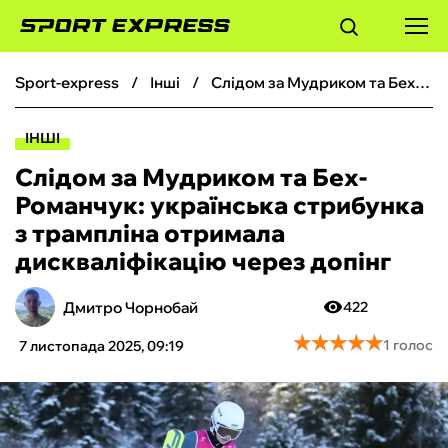
sport-express
інші
Слідом за Мудриком та Бех-Романчук: українська стрибунка з трампліна отримала дискваліфікацію через допінг
ФУТБОЛ
ІНШІ
БАСКЕТБОЛ
Слідом за Мудриком та Бех-
Романчук: українська стрибунка
БОКС
з трампліна отримала
дискваліфікацію через допінг
ХОКЕЙ
Дмитро Чорнобай
422
ТЕНІС
★
★
★
★
★
★
★
★
★
★
1 голос
7 листопада 2025, 09:19
КІБЕРСПОРТ
ЧС-2026