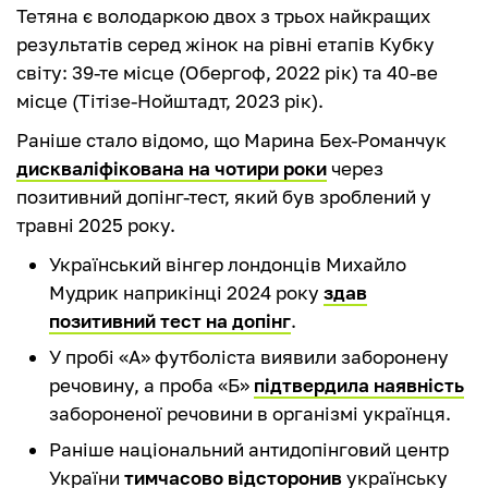
Тетяна є володаркою двох з трьох найкращих
результатів серед жінок на рівні етапів Кубку
світу: 39-те місце (Обергоф, 2022 рік) та 40-ве
місце (Тітізе-Нойштадт, 2023 рік).
Раніше стало відомо, що Марина Бех-Романчук
дискваліфікована на чотири роки
через
позитивний допінг-тест, який був зроблений у
травні 2025 року.
Український вінгер лондонців Михайло
Мудрик наприкінці 2024 року
здав
позитивний тест на допінг
.
У пробі «А» футболіста виявили заборонену
речовину, а проба «Б»
підтвердила наявність
забороненої речовини в організмі українця.
Раніше національний антидопінговий центр
України
тимчасово відсторонив
українську