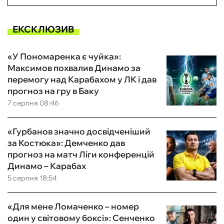
ЕКСКЛЮЗИВ
«У Пономаренка є чуйка»:
Максимов похвалив Динамо за
перемогу над Карабахом у ЛК і дав
прогноз на гру в Баку
7 серпня 08:46
«Гурбанов значно досвідченіший
за Костюка»: Демченко дав
прогноз на матч Ліги конференцій
Динамо – Карабах
5 серпня 18:54
«Для мене Ломаченко – номер
один у світовому боксі»: Сенченко