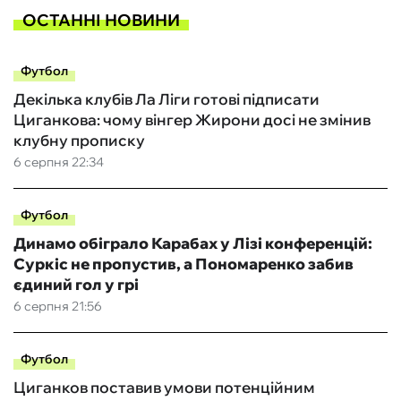
ОСТАННІ НОВИНИ
Футбол
Декілька клубів Ла Ліги готові підписати
Циганкова: чому вінгер Жирони досі не змінив
клубну прописку
6 серпня 22:34
Футбол
Динамо обіграло Карабах у Лізі конференцій:
Суркіс не пропустив, а Пономаренко забив
єдиний гол у грі
6 серпня 21:56
Футбол
Циганков поставив умови потенційним