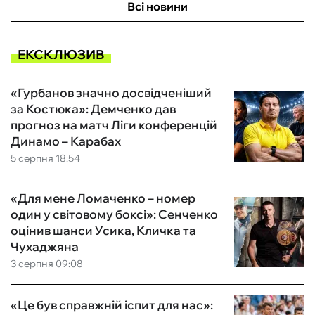
Всі новини
ЕКСКЛЮЗИВ
«Гурбанов значно досвідченіший
за Костюка»: Демченко дав
прогноз на матч Ліги конференцій
Динамо – Карабах
5 серпня 18:54
«Для мене Ломаченко – номер
один у світовому боксі»: Сенченко
оцінив шанси Усика, Кличка та
Чухаджяна
3 серпня 09:08
«Це був справжній іспит для нас»: