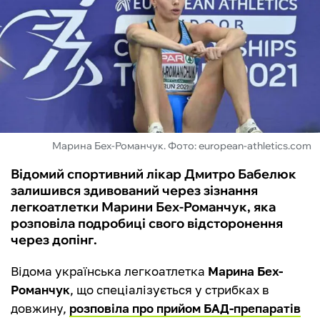
ФУТЗАЛ
ІНШІ
БУКМЕКЕРИ
Марина Бех-Романчук. Фото: european-athletics.com
Відомий спортивний лікар Дмитро Бабелюк
залишився здивований через зізнання
легкоатлетки Марини Бех-Романчук, яка
розповіла подробиці свого відсторонення
через допінг.
Відома українська легкоатлетка
Марина Бех-
Романчук
, що спеціалізується у стрибках в
довжину,
розповіла про прийом БАД-препаратів