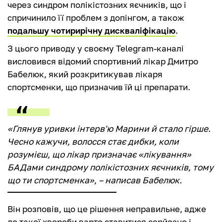
через синдром полікістозних яєчників, що і
спричинило її проблем з допінгом, а також
подальшу чотирирічну дискваліфікацію
.
З цього приводу у своєму Telegram-каналі
висловився відомий спортивний лікар Дмитро
Бабелюк, який розкритикував лікаря
спортсменки, що призначив їй ці препарати.
«Глянув уривки інтерв'ю Марини й стало гірше.
Чесно кажучи, волосся стає дибки, коли
розумієш, що лікар призначає «лікування»
БАДами синдрому полікістозних яєчників, тому
що ти спортсменка», – написав Бабелюк.
Він розповів, що це рішення неправильне, адже
до такої хвороби варто ставитися серйозно і