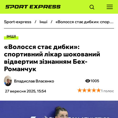
sport-express
інші
«‎Волосся стає дибки»: спортивний лікар шокований відвертим зізнанням Бех-Романчук
ФУТБОЛ
ІНШІ
БАСКЕТБОЛ
«‎Волосся стає дибки»:
спортивний лікар шокований
БОКС
відвертим зізнанням Бех-
Романчук
ХОКЕЙ
Владислав Власенко
1005
ТЕНІС
★
★
★
★
★
★
★
★
★
★
1 голос
27 вересня 2025, 15:54
КІБЕРСПОРТ
ЧС-2026