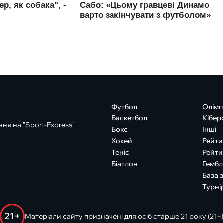
Футбол
Олімп
Баскетбол
Кібер
ня на "Sport-Express"
Бокс
Інші
Хокей
Рейти
Теніс
Рейти
Біатлон
Гембл
База 
Турні
21+
Матеріали сайту призначені для осіб старше 21 року (21+)