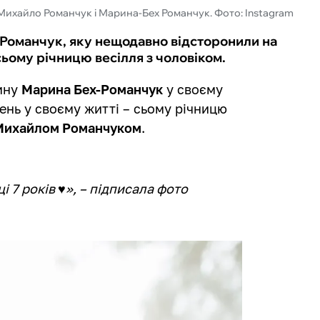
Михайло Романчук і Марина-Бех Романчук. Фото: Instagram
-Романчук, яку нещодавно відсторонили на
 сьому річницю весілля з чоловіком.
жину
Марина Бех-Романчук
у своєму
ень у своєму житті – сьому річницю
Михайлом Романчуком
.
і 7 років ♥️», – підписала фото