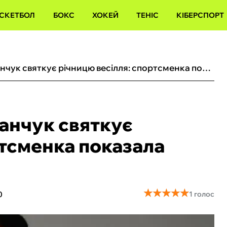
СКЕТБОЛ
БОКС
ХОКЕЙ
ТЕНІС
КІБЕРСПОРТ
Легкоатлетка Бех-Романчук святкує річницю весілля: спортсменка показала фото зі своїм коханим
анчук святкує
ртсменка показала
★
★
★
★
★
★
★
★
★
★
0
1 голос