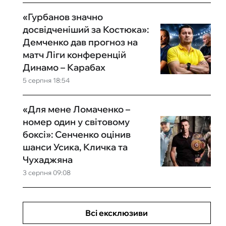
«Гурбанов значно
досвідченіший за Костюка»:
Демченко дав прогноз на
матч Ліги конференцій
Динамо – Карабах
5 серпня 18:54
«Для мене Ломаченко –
номер один у світовому
боксі»: Сенченко оцінив
шанси Усика, Кличка та
Чухаджяна
3 серпня 09:08
Всі ексклюзиви