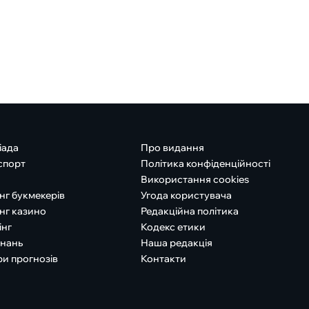
іада
Про видання
спорт
Політика конфіденційності
Використання cookies
нг букмекерів
Угода користувача
нг казино
Редакційна політика
інг
Кодекс етики
знань
Наша редакція
ри прогнозів
Контакти