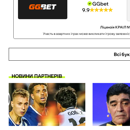
GGbet
9.9
Ліцензія КРАІЛ №
Участь в азартних іграх може викликати ігрову залежні
Всі бу