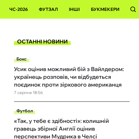
ЧС-2026
ФУТЗАЛ
ІНШІ
БУКМЕКЕРИ
ОСТАННІ НОВИНИ
Бокс
Усик оцінив можливий бій з Вайлдером:
українець розповів, чи відбудеться
поєдинок проти зіркового американця
7 серпня 18:56
Футбол
«Так, у тебе є здібності»: колишній
гравець збірної Англії оцінив
перспективи Мудрика в Челсі