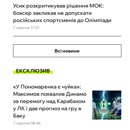
Усик розкритикував рішення МОК:
боксер закликав не допускати
російських спортсменів до Олімпіади
7 серпня 17:01
Всі новини
ЕКСКЛЮЗИВ
«У Пономаренка є чуйка»:
Максимов похвалив Динамо
за перемогу над Карабахом
у ЛК і дав прогноз на гру в
Баку
7 серпня 08:46