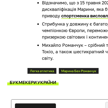
Відзначимо, що з 15 травня 20
дискваліфікація Марини, яка б
приводу
спортсменка вислов
Стрибунка у довжину є багато
чемпіонкою Європи, переможн
призеркою світових і контине
Михайло Романчук – срібний т
Токіо, а також шестикратний ч
світу.
Легка атлетика
Марина Бех-Романчук
БУКМЕКЕРИ УКРАЇНИ