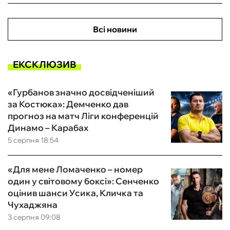
Всі новини
ЕКСКЛЮЗИВ
«Гурбанов значно досвідченіший
за Костюка»: Демченко дав
прогноз на матч Ліги конференцій
Динамо – Карабах
5 серпня 18:54
«Для мене Ломаченко – номер
один у світовому боксі»: Сенченко
оцінив шанси Усика, Кличка та
Чухаджяна
3 серпня 09:08