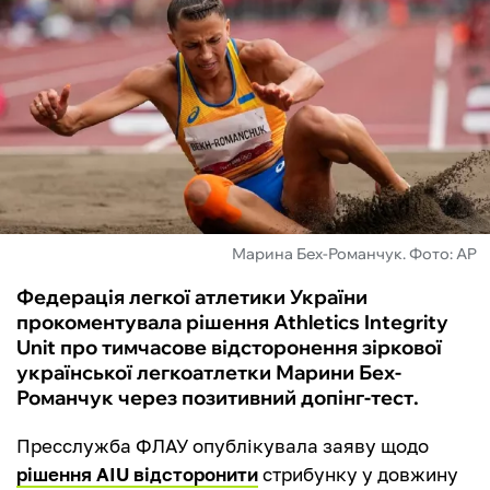
ФУТЗАЛ
ІНШІ
БУКМЕКЕРИ
Марина Бех-Романчук. Фото: AP
Федерація легкої атлетики України
прокоментувала рішення Athletics Integrity
Unit про тимчасове відсторонення зіркової
української легкоатлетки Марини Бех-
Романчук через позитивний допінг-тест.
Пресслужба ФЛАУ опублікувала заяву щодо
рішення AIU відсторонити
стрибунку у довжину