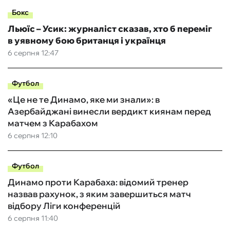
Бокс
Льюїс – Усик: журналіст сказав, хто б переміг
в уявному бою британця і українця
6 серпня 12:47
Футбол
«Це не те Динамо, яке ми знали»: в
Азербайджані винесли вердикт киянам перед
матчем з Карабахом
6 серпня 12:10
Футбол
Динамо проти Карабаха: відомий тренер
назвав рахунок, з яким завершиться матч
відбору Ліги конференцій
6 серпня 11:40