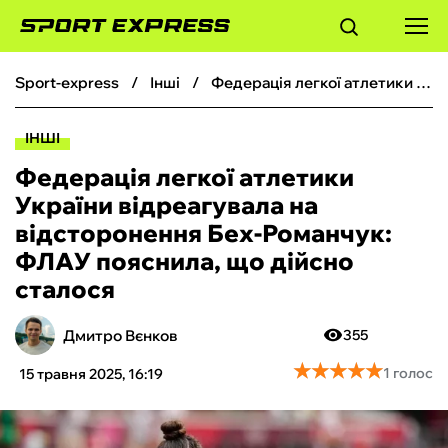
sport-express
інші
Федерація легкої атлетики України відреагувала на відсторонення Бех-Романчук: ФЛАУ пояснила, що дійсно сталося
ФУТБОЛ
ІНШІ
БАСКЕТБОЛ
Федерація легкої атлетики
України відреагувала на
БОКС
відсторонення Бех-Романчук:
ФЛАУ пояснила, що дійсно
ХОКЕЙ
сталося
ТЕНІС
Дмитро Вєнков
355
★
★
★
★
★
★
★
★
★
★
1 голос
15 травня 2025, 16:19
КІБЕРСПОРТ
ЧС-2026