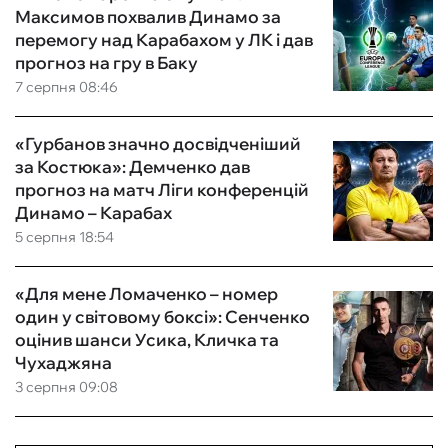
Максимов похвалив Динамо за
перемогу над Карабахом у ЛК і дав
прогноз на гру в Баку
7 серпня 08:46
«Гурбанов значно досвідченіший
за Костюка»: Демченко дав
прогноз на матч Ліги конференцій
Динамо – Карабах
5 серпня 18:54
«Для мене Ломаченко – номер
один у світовому боксі»: Сенченко
оцінив шанси Усика, Кличка та
Чухаджяна
3 серпня 09:08