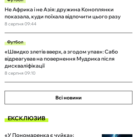
Не Африка і не Азія: дружина Коноплянки
показала, куди поїхала відпочити цього разу
8 серпня 09:44
Футбол
«Швидко злетів вверх, а згодом упав»: Сабо
відреагував на повернення Мудрика після
дискваліфікації
8 серпня 09:10
Всі новини
ЕКСКЛЮЗИВ
«У Пономаренка є чуйка»: