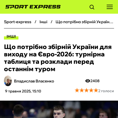
sport-express
інші
Що потрібно збірній України для виходу на Євро-2026: турнірна таблиця та розклади перед останнім туром
ФУТБОЛ
ІНШІ
БАСКЕТБОЛ
Що потрібно збірній України для
виходу на Євро-2026: турнірна
БОКС
таблиця та розклади перед
останнім туром
ХОКЕЙ
Владислав Власенко
2408
ТЕНІС
★
★
★
★
★
★
★
★
★
★
2 голоси
9 травня 2025, 15:10
КІБЕРСПОРТ
ЧС-2026