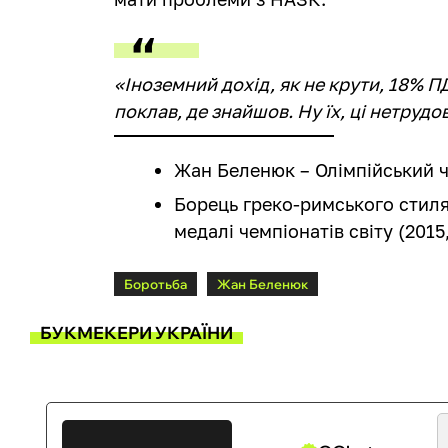
«Іноземний дохід, як не крути, 18% П
поклав, де знайшов. Ну їх, ці нетрудо
Жан Беленюк – Олімпійський ч
Борець греко-римського стиля 
медалі чемпіонатів світу (2015,
Боротьба
Жан Беленюк
БУКМЕКЕРИ УКРАЇНИ