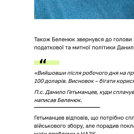
Також Беленюк звернувся до голови К
податкової та митної політики Данил
«Вийшовши після робочого дня на про
100 доларів. Висновок – бігати корис
П.с. Данило Гетьманцев, куди сплачува
написав Беленюк.
Гетьманцев відповів, що потрібно сп
військового збору, але порадив покл
мати проблеми з НАЗК.