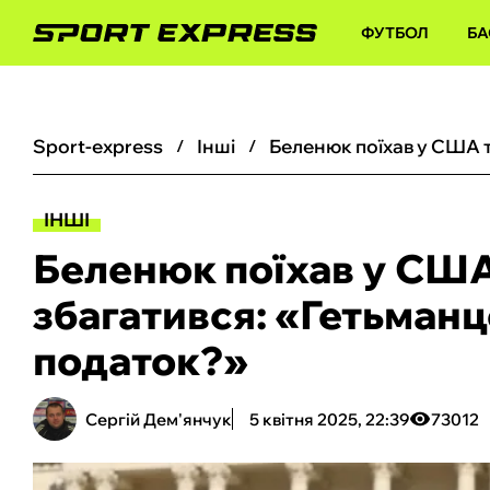
ФУТБОЛ
БА
sport-express
інші
ІНШІ
Беленюк поїхав у США
збагатився: «‎Гетьман
податок?»
Сергій Дем'янчук
5 квітня 2025, 22:39
73012