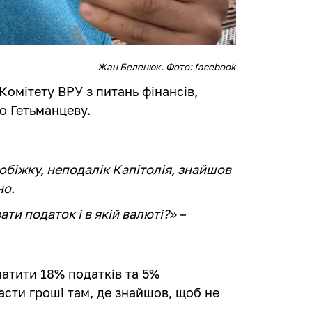
Жан Беленюк. Фото: facebook
омітету ВРУ з питань фінансів,
о Гетьманцеву.
біжку, неподалік Капітолія, знайшов
но.
ти податок і в якій валюті?» –
латити 18% податків та 5%
асти гроші там, де знайшов, щоб не