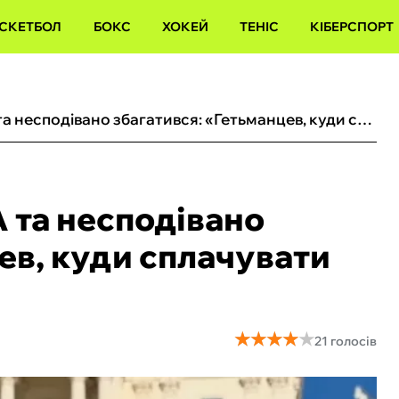
СКЕТБОЛ
БОКС
ХОКЕЙ
ТЕНІС
КІБЕРСПОРТ
Беленюк поїхав у США та несподівано збагатився: «‎Гетьманцев, куди сплачувати податок?»
 та несподівано
цев, куди сплачувати
★
★
★
★
★
★
★
★
★
★
21 голосів