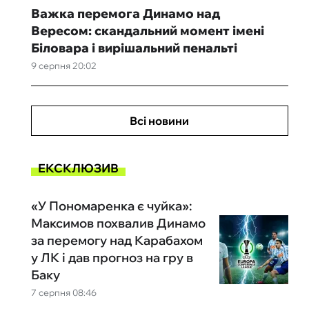
Важка перемога Динамо над
Вересом: скандальний момент імені
Біловара і вирішальний пенальті
9 серпня 20:02
Всі новини
ЕКСКЛЮЗИВ
«У Пономаренка є чуйка»:
Максимов похвалив Динамо
за перемогу над Карабахом
у ЛК і дав прогноз на гру в
Баку
7 серпня 08:46