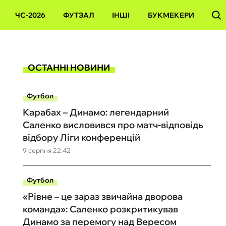
ЧС-2026
ФУТЗАЛ
ІНШІ
БУКМЕКЕРИ
ОСТАННІ НОВИНИ
Футбол
Карабах – Динамо: легендарний
Саленко висловився про матч-відповідь
відбору Ліги конференцій
9 серпня 22:42
Футбол
«Рівне – це зараз звичайна дворова
команда»: Саленко розкритикував
Динамо за перемогу над Вересом