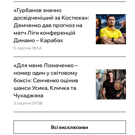
«Гурбанов значно
досвідченіший за Костюка»:
Демченко дав прогноз на
матч Ліги конференцій
Динамо – Карабах
5 серпня 18:54
«Для мене Ломаченко –
номер один у світовому
боксі»: Сенченко оцінив
шанси Усика, Кличка та
Чухаджяна
3 серпня 09:08
Всі ексклюзиви