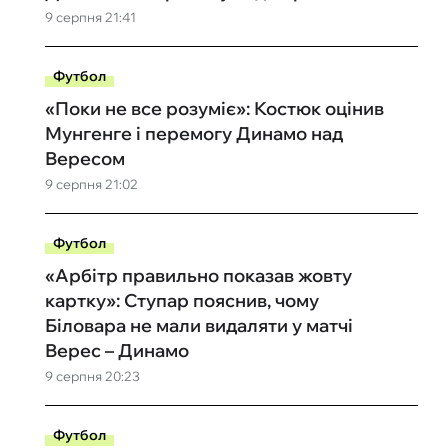
9 серпня 21:41
Футбол
«Поки не все розуміє»: Костюк оцінив
Мунгенге і перемогу Динамо над
Вересом
9 серпня 21:02
Футбол
«Арбітр правильно показав жовту
картку»: Ступар пояснив, чому
Біловара не мали видаляти у матчі
Верес – Динамо
9 серпня 20:23
Футбол