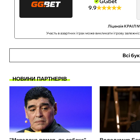
GGbet
9.9
Ліцензія КРАІЛ №
Участь в азартних іграх може викликати ігрову залежні
Всі бу