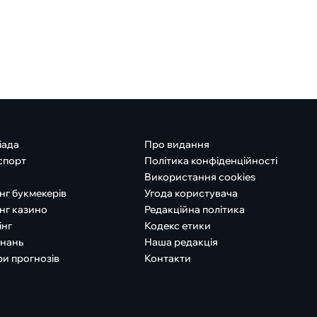
іада
Про видання
спорт
Політика конфіденційності
Використання cookies
нг букмекерів
Угода користувача
нг казино
Редакційна політика
інг
Кодекс етики
знань
Наша редакція
ри прогнозів
Контакти