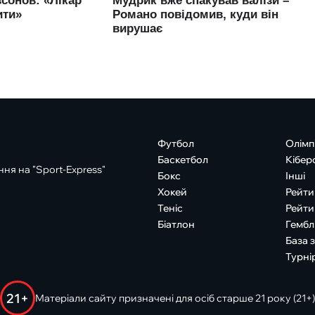
Футбол
Олімп
Баскетбол
Кібер
ня на "Sport-Express"
Бокс
Інші
Хокей
Рейти
Теніс
Рейти
Біатлон
Гембл
База 
Турні
21+
Матеріали сайту призначені для осіб старше 21 року (21+)