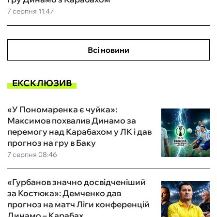
7 серпня 11:47
Всі новини
ЕКСКЛЮЗИВ
«У Пономаренка є чуйка»:
Максимов похвалив Динамо за
перемогу над Карабахом у ЛК і дав
прогноз на гру в Баку
7 серпня 08:46
«Гурбанов значно досвідченіший
за Костюка»: Демченко дав
прогноз на матч Ліги конференцій
Динамо – Карабах