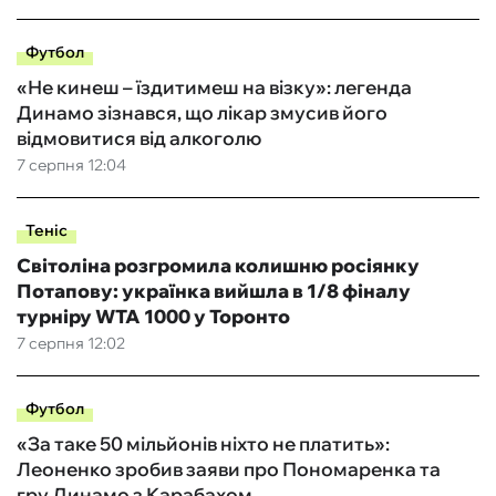
Футбол
«Не кинеш – їздитимеш на візку»: легенда
Динамо зізнався, що лікар змусив його
відмовитися від алкоголю
7 серпня 12:04
Теніс
Світоліна розгромила колишню росіянку
Потапову: українка вийшла в 1/8 фіналу
турніру WTA 1000 у Торонто
7 серпня 12:02
Футбол
«За таке 50 мільйонів ніхто не платить»:
Леоненко зробив заяви про Пономаренка та
гру Динамо з Карабахом