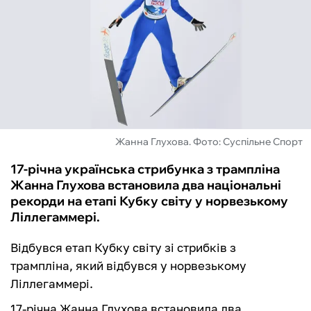
ФУТЗАЛ
ІНШІ
БУКМЕКЕРИ
Жанна Глухова. Фото: Суспільне Спорт
17-річна українська стрибунка з трампліна
Жанна Глухова встановила два національні
рекорди на етапі Кубку світу у норвезькому
Ліллегаммері.
Відбувся етап Кубку світу зі стрибків з
трампліна, який відбувся у норвезькому
Ліллегаммері.
17-річна Жанна Глухова встановила два