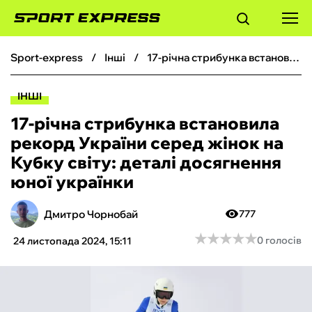
sport-express
інші
17-річна стрибунка встановила рекорд України серед жінок на Кубку світу: деталі досягнення юної українки
ФУТБОЛ
ІНШІ
БАСКЕТБОЛ
17-річна стрибунка встановила
рекорд України серед жінок на
БОКС
Кубку світу: деталі досягнення
юної українки
ХОКЕЙ
Дмитро Чорнобай
777
ТЕНІС
★
★
★
★
★
★
★
★
★
★
0 голосів
24 листопада 2024, 15:11
КІБЕРСПОРТ
ЧС-2026