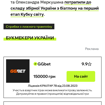
та Олександра Меркушина
потрапили до
складу збірної України з біатлону на перший
етап Кубку світу
.
Стрибки з лижного трампліну
БУКМЕКЕРИ УКРАЇНИ
Реклама
GGbet
9.9
150000 грн
На сайт
Ліцензія КРАІЛ № 78 від 23.08.2023
Участь в азартних іграх може викликати ігрову залежність.
Дотримуйтеся правил (принципів) відповідальної гри