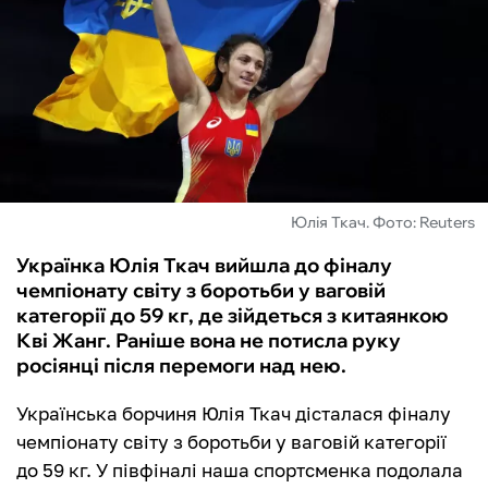
ФУТЗАЛ
ІНШІ
БУКМЕКЕРИ
Юлія Ткач. Фото: Reuters
Українка Юлія Ткач вийшла до фіналу
чемпіонату світу з боротьби у ваговій
категорії до 59 кг, де зійдеться з китаянкою
Кві Жанг. Раніше вона не потисла руку
росіянці після перемоги над нею.
Українська борчиня Юлія Ткач дісталася фіналу
чемпіонату світу з боротьби у ваговій категорії
до 59 кг. У півфіналі наша спортсменка подолала