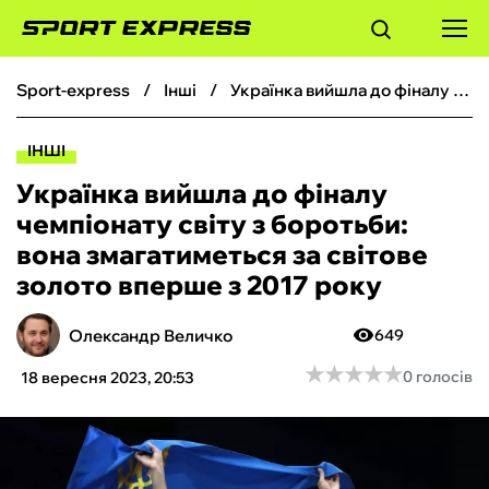
sport-express
інші
Українка вийшла до фіналу чемпіонату світу з боротьби: вона змагатиметься за світове золото вперше з 2017 року
ФУТБОЛ
ІНШІ
БАСКЕТБОЛ
Українка вийшла до фіналу
чемпіонату світу з боротьби:
БОКС
вона змагатиметься за світове
золото вперше з 2017 року
ХОКЕЙ
Олександр Величко
649
ТЕНІС
★
★
★
★
★
★
★
★
★
★
0 голосів
18 вересня 2023, 20:53
КІБЕРСПОРТ
ЧС-2026