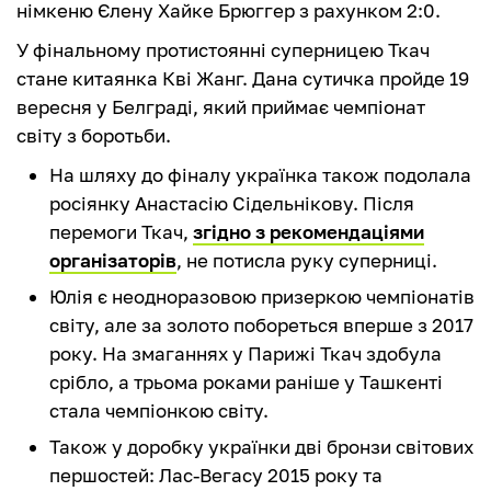
німкеню Єлену Хайке Брюггер з рахунком 2:0.
У фінальному протистоянні суперницею Ткач
стане китаянка Кві Жанг. Дана сутичка пройде 19
вересня у Белграді, який приймає чемпіонат
світу з боротьби.
На шляху до фіналу українка також подолала
росіянку Анастасію Сідельнікову. Після
перемоги Ткач,
згідно з рекомендаціями
організаторів
, не потисла руку суперниці.
Юлія є неодноразовою призеркою чемпіонатів
світу, але за золото побореться вперше з 2017
року. На змаганнях у Парижі Ткач здобула
срібло, а трьома роками раніше у Ташкенті
стала чемпіонкою світу.
Також у доробку українки дві бронзи світових
першостей: Лас-Вегасу 2015 року та