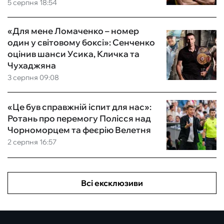
5 серпня 18:54
«Для мене Ломаченко – номер
один у світовому боксі»: Сенченко
оцінив шанси Усика, Кличка та
Чухаджяна
3 серпня 09:08
«Це був справжній іспит для нас»:
Ротань про перемогу Полісся над
Чорноморцем та феєрію Велетня
2 серпня 16:57
Всі ексклюзиви