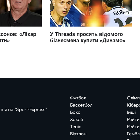
Футбол
Олімп
Баскетбол
Кібер
ня на "Sport-Express"
Бокс
Інші
Хокей
Рейти
Теніс
Рейти
Біатлон
Гембл