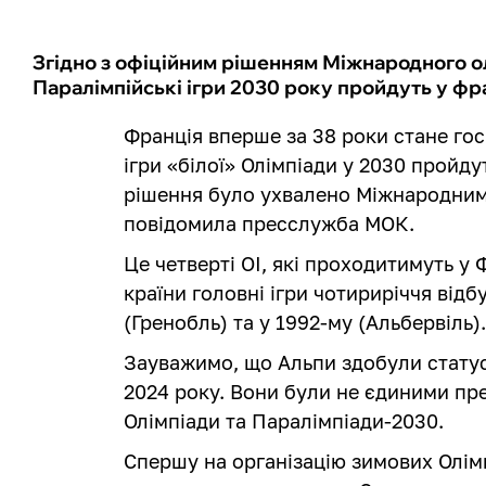
Згідно з офіційним рішенням Міжнародного олі
Паралімпійські ігри 2030 року пройдуть у ф
Франція вперше за 38 роки стане го
ігри «білої» Олімпіади у 2030 пройду
рішення було ухвалено Міжнародним
повідомила пресслужба МОК.
Це четверті ОІ, які проходитимуть у Ф
країни головні ігри чотириріччя відб
(Гренобль) та у 1992-му (Альбервіль)
Зауважимо, що Альпи здобули статус
2024 року. Вони були не єдиними пр
Олімпіади та Паралімпіади-2030.
Спершу на організацію зимових Олімп