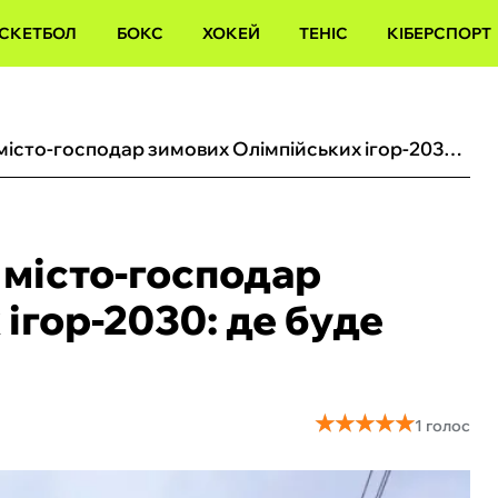
СКЕТБОЛ
БОКС
ХОКЕЙ
ТЕНІС
КІБЕРСПОРТ
Визначилась країна та місто-господар зимових Олімпійських ігор-2030: де буде виступати Україна
 місто-господар
ігор-2030: де буде
★
★
★
★
★
★
★
★
★
★
1 голос