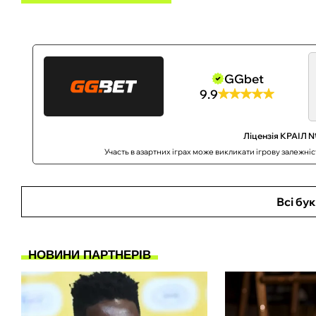
GGbet
9.9
Ліцензія КРАІЛ №
Участь в азартних іграх може викликати ігрову залежні
Всі бу