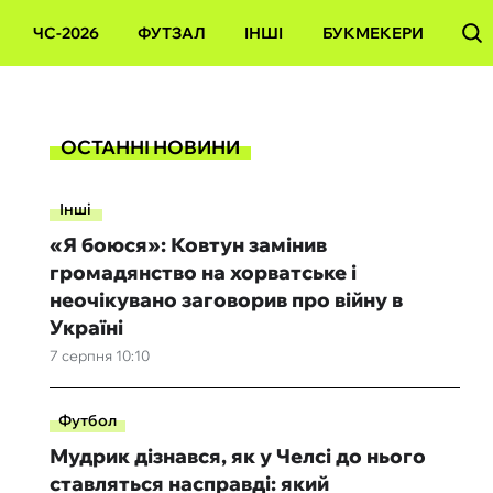
ЧС-2026
ФУТЗАЛ
ІНШІ
БУКМЕКЕРИ
ОСТАННІ НОВИНИ
Інші
«Я боюся»: Ковтун замінив
громадянство на хорватське і
неочікувано заговорив про війну в
Україні
7 серпня 10:10
Футбол
Мудрик дізнався, як у Челсі до нього
ставляться насправді: який