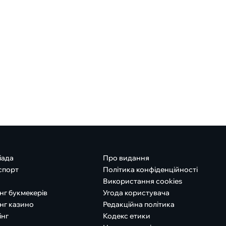
іада
Про видання
спорт
Політика конфіденційності
Використання cookies
нг букмекерів
Угода користувача
нг казино
Редакційна політика
інг
Кодекс етики