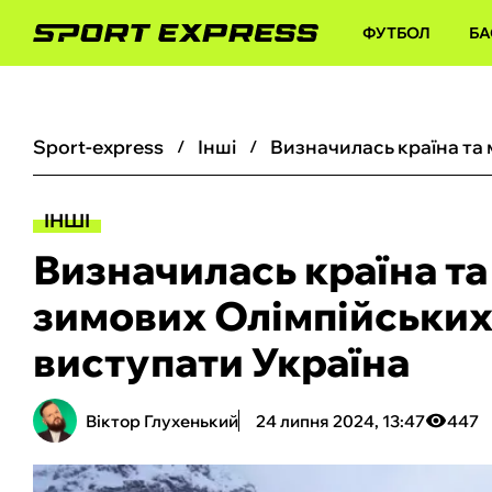
ФУТБОЛ
БА
sport-express
інші
ІНШІ
Визначилась країна та
зимових Олімпійських 
виступати Україна
Віктор Глухенький
24 липня 2024, 13:47
447