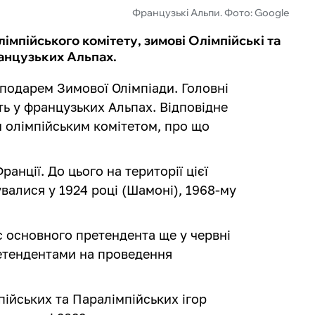
Французькі Альпи. Фото: Google
мпійського комітету, зимові Олімпійські та
ранцузьких Альпах.
сподарем Зимової Олімпіади. Головні
ть у французьких Альпах. Відповідне
 олімпійським комітетом, про що
ранції. До цього на території цієї
увалися у 1924 році (Шамоні), 1968-му
.
 основного претендента ще у червні
етендентами на проведення
ійських та Паралімпійських ігор