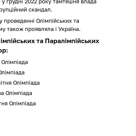
 у грудні 2022 року тамтешня влада
орупційний скандал.
у проведенні Олімпійських та
му також проявляла і Україна.
лімпійських та Паралімпійських
ор:
 Олімпіада
Олімпіада
ітня Олімпіада
а Олімпіада
тня Олімпіада