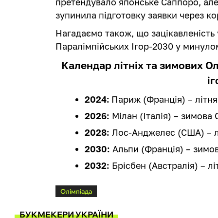
претендувало японське Саппоро, але
зупинила підготовку заявки через к
Нагадаємо також, що зацікавленість 
Паралімпійських Ігор-2030 у минуло
Календар літніх та зимових О
іг
2024:
Париж (Франція) – літня
2026:
Мілан (Італія) – зимова 
2028:
Лос-Анджелес (США) – л
2030:
Альпи (Франція) – зимов
2032:
Брісбен (Австралія) – лі
Олімпіада
БУКМЕКЕРИ УКРАЇНИ