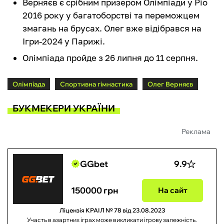
Верняєв є срібним призером Олімпіади у Ріо
2016 року у багатоборстві та переможцем
змагань на брусах. Олег вже відібрався на
Ігри-2024 у Парижі.
Олімпіада пройде з 26 липня до 11 серпня.
Олімпіада
Спортивна гімнастика
Олег Верняєв
БУКМЕКЕРИ УКРАЇНИ
Реклама
GGbet
9.9
150000 грн
На сайт
Ліцензія КРАІЛ № 78 від 23.08.2023
Участь в азартних іграх може викликати ігрову залежність.