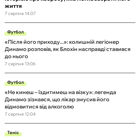
життя
7 серпня 14:07
Футбол
«Після його приходу...»: колишній легіонер
Динамо розповів, як Блохін насправді ставився
до нього
7 серпня 13:06
Футбол
«Не кинеш – їздитимеш на візку»: легенда
Динамо зізнався, що лікар змусив його
відмовитися від алкоголю
7 серпня 12:04
Теніс