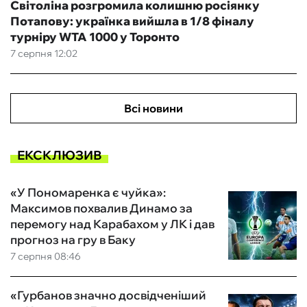
Світоліна розгромила колишню росіянку
Потапову: українка вийшла в 1/8 фіналу
турніру WTA 1000 у Торонто
7 серпня 12:02
Всі новини
ЕКСКЛЮЗИВ
«У Пономаренка є чуйка»:
Максимов похвалив Динамо за
перемогу над Карабахом у ЛК і дав
прогноз на гру в Баку
7 серпня 08:46
«Гурбанов значно досвідченіший