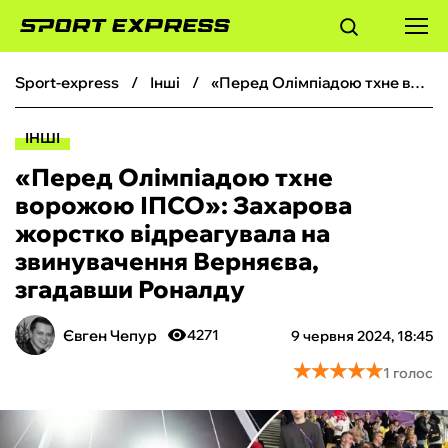
sport-express
інші
«Перед Олімпіадою тхне ворожою ІПСО»: Захарова жорстко відреагувала на звинувачення Верняєва, згадавши Роналду
ФУТБОЛ
ІНШІ
БАСКЕТБОЛ
«Перед Олімпіадою тхне
ворожою ІПСО»: Захарова
БОКС
жорстко відреагувала на
звинувачення Верняєва,
ХОКЕЙ
згадавши Роналду
ТЕНІС
Євген Чепур
4271
9 червня 2024, 18:45
★
★
★
★
★
★
★
★
★
★
1 голос
КІБЕРСПОРТ
ЧС-2026