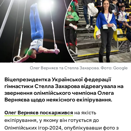
ФУТЗАЛ
ІНШІ
БУКМЕКЕРИ
Олег Верняєв та Стелла Захарова. Фото: Google
Віцепрезидентка Української федерації
гімнастики Стелла Захарова відреагувала на
звернення олімпійського чемпіона Олега
Верняєва щодо неякісного екіпірування.
Олег Верняєв поскаржився
на якість
екіпірування, у якому він готується до
Олімпійських ігор-2024, опублікувавши фото з