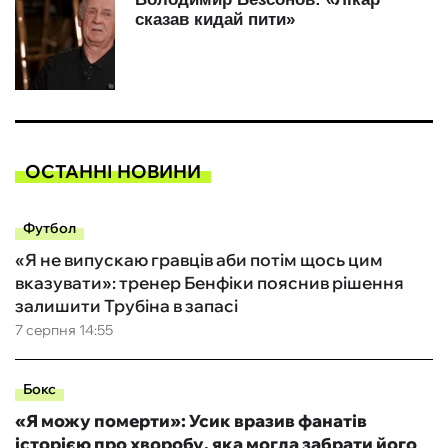
ОСТАННІ НОВИНИ
Футбол
«Я не випускаю гравців аби потім щось цим
вказувати»: тренер Бенфіки пояснив рішення
залишити Трубіна в запасі
7 серпня 14:55
Бокс
«Я можу померти»: Усик вразив фанатів
історією про хворобу, яка могла забрати його