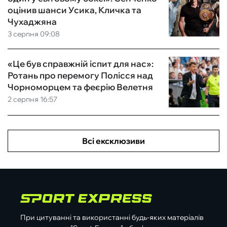
оцінив шанси Усика, Кличка та
Чухаджяна
3 серпня 09:08
«Це був справжній іспит для нас»:
Ротань про перемогу Полісся над
Чорноморцем та феєрію Велетня
2 серпня 16:57
Всі ексклюзиви
При цитуванні та використанні будь-яких матеріалів