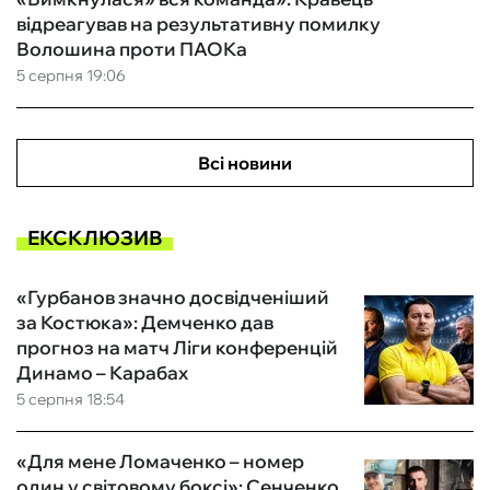
відреагував на результативну помилку
Волошина проти ПАОКа
5 серпня 19:06
Всі новини
ЕКСКЛЮЗИВ
«Гурбанов значно досвідченіший
за Костюка»: Демченко дав
прогноз на матч Ліги конференцій
Динамо – Карабах
5 серпня 18:54
«Для мене Ломаченко – номер
один у світовому боксі»: Сенченко