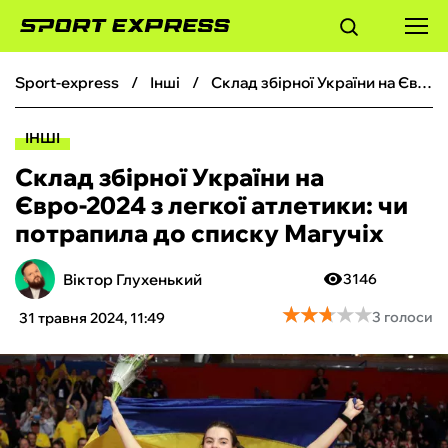
sport-express
інші
Склад збірної України на Євро-2024 з легкої атлетики: чи потрапила до списку Магучіх
ФУТБОЛ
ІНШІ
БАСКЕТБОЛ
Склад збірної України на
Євро-2024 з легкої атлетики: чи
БОКС
потрапила до списку Магучіх
ХОКЕЙ
Віктор Глухенький
3146
★
★
★
★
★
★
★
★
★
★
3 голоси
31 травня 2024, 11:49
ТЕНІС
КІБЕРСПОРТ
ЧС-2026