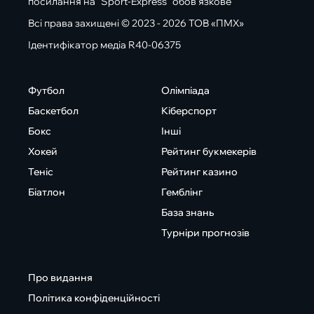
посилання на "Sport-Express" обов'язкове
Всі права захищені © 2023 - 2026 ТОВ «ПМХ»
Ідентифікатор медіа R40-06375
Футбол
Олімпіада
Баскетбол
Кіберспорт
Бокс
Інші
Хокей
Рейтинг букмекерів
Теніс
Рейтинг казино
Біатлон
Гемблінг
База знань
Турніри прогнозів
Про видання
Політика конфіденційності