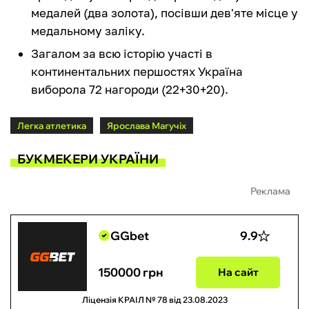
медалей (два золота), посівши дев'яте місце у
медальному заліку.
Загалом за всю історію участі в
континентальних першостях Україна
виборола 72 нагороди (22+30+20).
Легка атлетика
Ярослава Магучіх
БУКМЕКЕРИ УКРАЇНИ
Реклама
GGbet
9.9
150000 грн
На сайт
Ліцензія КРАІЛ № 78 від 23.08.2023