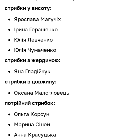
стрибки у висоту:
Ярослава Магучіх
Ірина Геращенко
Юлія Левченко
Юлія Чумаченко
стрибки з жердиною:
Яна Гладійчук
стрибки в довжину:
Оксана Малогловець
потрійний стрибок:
Ольга Корсун
Марина Сіней
Анна Красуцька