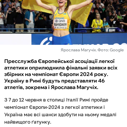
ФУТЗАЛ
ІНШІ
БУКМЕКЕРИ
Ярослава Магучіх. Фото: Google
Пресслужба Європейської асоціації легкої
атлетики оприлюднила фінальні заявки всіх
збірних на чемпіонат Європи 2024 року.
Україну в Римі будуть представляти 46
атлетів, зокрема і Ярослава Магучіх.
З 7 до 12 червня в столиці Італії Римі пройде
чемпіонат Європи-2024 з легкої атлетики і
Україна має всі шанси здобути на ньому медалі
найвищого ґатунку.