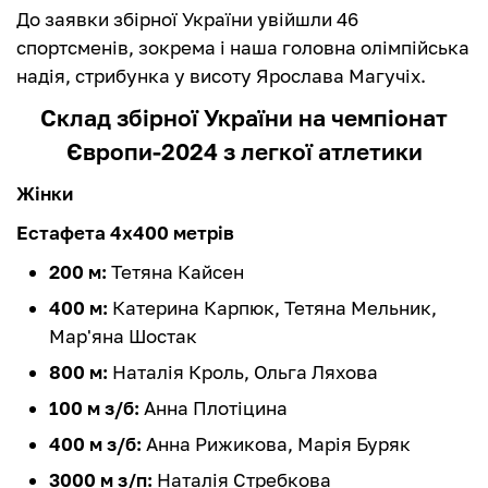
До заявки збірної України увійшли 46
спортсменів, зокрема і наша головна олімпійська
надія, стрибунка у висоту Ярослава Магучіх.
Склад збірної України на чемпіонат
Європи-2024 з легкої атлетики
Жінки
Естафета 4х400 метрів
200 м:
Тетяна Кайсен
400 м:
Катерина Карпюк, Тетяна Мельник,
Мар'яна Шостак
800 м:
Наталія Кроль, Ольга Ляхова
100 м з/б:
Анна Плотіцина
400 м з/б:
Анна Рижикова, Марія Буряк
3000 м з/п:
Наталія Стребкова