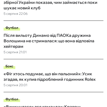
збірної України показав, чим займається поки
шукає новий клуб
5 серпня 22:06
Футбол
Після вильоту Динамо від ПАОКа дружина
Волошина не стрималася: що вона відповіла
хейтерам
5 серпня 21:01
Бокс
«Фіг хтось подумає, що він пальоний»: Усик
згадав, як купив підроблений годинник Rolex
5 серпня 20:01
Футбол
«Вимкнулася» вся команда»: Кравець