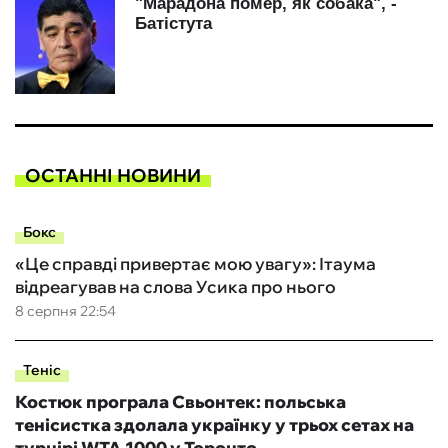
ОСТАННІ НОВИНИ
Бокс
«Це справді привертає мою увагу»: Ітаума
відреагував на слова Усика про нього
8 серпня 22:54
Теніс
Костюк програла Свьонтек: польська
тенісистка здолала українку у трьох сетах на
турнірі WTA 1000 у Торонто