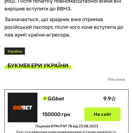
році.
Після початку повномасштабної війни він
вирішив вступити до ВВНЗ.
Зазначається, що зрадник вже отримав
російський паспорт, після чого хоче вступити до
лав армії країни-агресора.
Україна
БУКМЕКЕРИ УКРАЇНИ
Реклама
GGbet
9.9
150000 грн
На сайт
Ліцензія КРАІЛ № 78 від 23.08.2023
Участь в азартних іграх може викликати ігрову залежність.