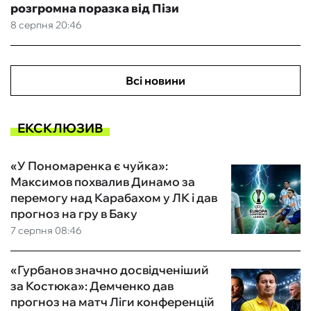
розгромна поразка від Пізи
8 серпня 20:46
Всі новини
ЕКСКЛЮЗИВ
«У Пономаренка є чуйка»:
Максимов похвалив Динамо за
перемогу над Карабахом у ЛК і дав
прогноз на гру в Баку
7 серпня 08:46
«Гурбанов значно досвідченіший
за Костюка»: Демченко дав
прогноз на матч Ліги конференцій