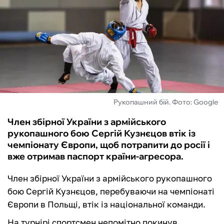
ФУТЗАЛ
ІНШІ
БУКМЕКЕРИ
Рукопашний бій. Фото: Google
Член збірної України з армійського
рукопашного бою Сергій Кузнєцов втік із
чемпіонату Європи, щоб потрапити до росії і
вже отримав паспорт країни-агресора.
Член збірної України з армійського рукопашного
бою Сергій Кузнєцов, перебуваючи на чемпіонаті
Європи в Польщі, втік із національної команди.
На турнірі спортсмен непомітно покинув