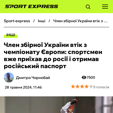
sport-express
інші
Член збірної України втік з чемпіонату Європи: спортсмен вже приїхав до росії і отримав російський паспорт
ФУТБОЛ
ІНШІ
БАСКЕТБОЛ
Член збірної України втік з
чемпіонату Європи: спортсмен
БОКС
вже приїхав до росії і отримав
російський паспорт
ХОКЕЙ
Дмитро Чорнобай
7500
ТЕНІС
★
★
★
★
★
★
★
★
★
★
5 голосів
28 травня 2024, 11:46
КІБЕРСПОРТ
ЧС-2026