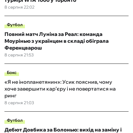
8 серпня 22:02
Футбол
Повний матч Луніна за Реал: команда
Моурінью з українцем в складі обіграла
Ференцварош
8 серпня 21:53
Бокс
«Я не інопланетянин»: Усик пояснив, чому
хоче завершити кар’єру і не повертатися на
ринг
8 серпня 21:03
Футбол
Дебют Довбика за Болонью: вихід на заміну і