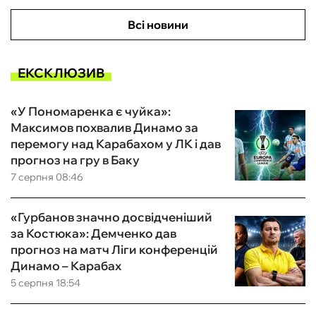
Всі новини
ЕКСКЛЮЗИВ
«У Пономаренка є чуйка»:
Максимов похвалив Динамо за
перемогу над Карабахом у ЛК і дав
прогноз на гру в Баку
7 серпня 08:46
«Гурбанов значно досвідченіший
за Костюка»: Демченко дав
прогноз на матч Ліги конференцій
Динамо – Карабах
5 серпня 18:54