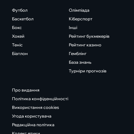
Футбол
Олімпіада
Баскетбол
Кіберспорт
Бокс
Інші
Хокей
Рейтинг букмекерів
Теніс
Рейтинг казино
Біатлон
Гемблінг
База знань
Турніри прогнозів
Про видання
Політика конфіденційності
Використання cookies
Угода користувача
Редакційна політика
Кодекс етики