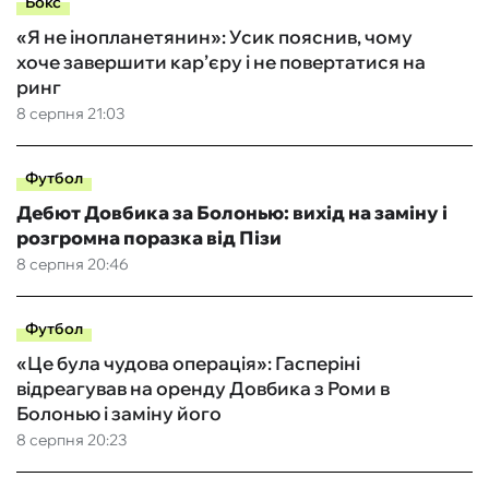
Бокс
«Я не інопланетянин»: Усик пояснив, чому
хоче завершити кар’єру і не повертатися на
ринг
8 серпня 21:03
Футбол
Дебют Довбика за Болонью: вихід на заміну і
розгромна поразка від Пізи
8 серпня 20:46
Футбол
«Це була чудова операція»: Гасперіні
відреагував на оренду Довбика з Роми в
Болонью і заміну його
8 серпня 20:23