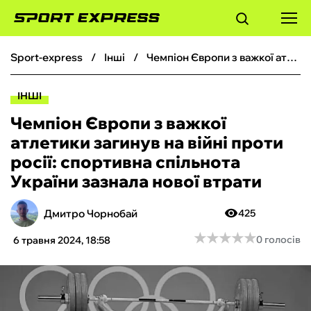
sport-express
інші
Чемпіон Європи з важкої атлетики загинув на війні проти росії: спортивна спільнота України зазнала нової втрати
ФУТБОЛ
ІНШІ
БАСКЕТБОЛ
Чемпіон Європи з важкої
атлетики загинув на війні проти
БОКС
росії: спортивна спільнота
України зазнала нової втрати
ХОКЕЙ
Дмитро Чорнобай
425
ТЕНІС
★
★
★
★
★
★
★
★
★
★
0 голосів
6 травня 2024, 18:58
КІБЕРСПОРТ
ЧС-2026