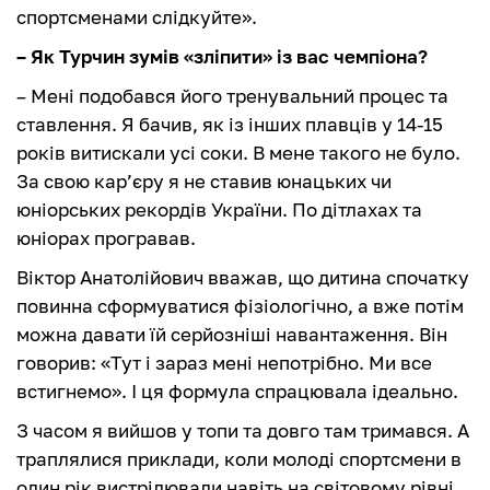
спортсменами слідкуйте».
– Як Турчин зумів «зліпити» із вас чемпіона?
– Мені подобався його тренувальний процес та
ставлення. Я бачив, як із інших плавців у 14-15
років витискали усі соки. В мене такого не було.
За свою кар’єру я не ставив юнацьких чи
юніорських рекордів України. По дітлахах та
юніорах програвав.
Віктор Анатолійович вважав, що дитина спочатку
повинна сформуватися фізіологічно, а вже потім
можна давати їй серйозніші навантаження. Він
говорив: «Тут і зараз мені непотрібно. Ми все
встигнемо». І ця формула спрацювала ідеально.
З часом я вийшов у топи та довго там тримався. А
траплялися приклади, коли молоді спортсмени в
один рік вистрілювали навіть на світовому рівні,