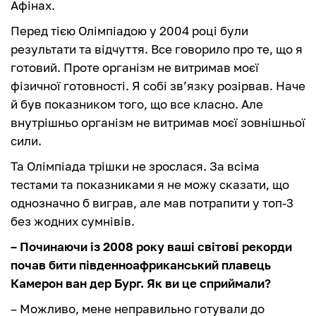
Афінах.
Перед тією Олімпіадою у 2004 році були
результати та відчуття. Все говорило про те, що я
готовий. Проте організм не витримав моєї
фізичної готовності. Я собі зв’язку розірвав. Наче
й був показником того, що все класно. Але
внутрішньо організм не витримав моєї зовнішньої
сили.
Та Олімпіада трішки не зрослася. За всіма
тестами та показниками я не можу сказати, що
однозначно б виграв, але мав потрапити у топ-3
без жодних сумнівів.
– Починаючи із 2008 року ваші світові рекорди
почав бити південноафриканський плавець
Камерон ван дер Бург. Як ви це сприймали?
– Можливо, мене неправильно готували до