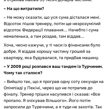
– На що витратили?
– Не можу сказати, що уся сума дісталася мені.
Відсоток пішов тренеру, потім ще незрозумілий
відсоток Федерації плавання… Начебто і сума
немаленька, а там роздав, там віддав…
Хоча, чесно кажучи, у ті часи із фінансами було
добре. Я віддав хорошу частину грошей за
квартиру, яка будувалася, та придбав машину.
– У 2009 році розпався ваш тандем із Турчиним.
Чому так сталося?
– Вийшло так, що я програв одну соту секунди на
Олімпіаді у Пекіні, через що не потрапив до
фіналу. Тренер трішки насупився і сказав: «Все
пропало. Я очікував більшого». Його потім
запросили до Туреччини, а я туди не захотів. Так