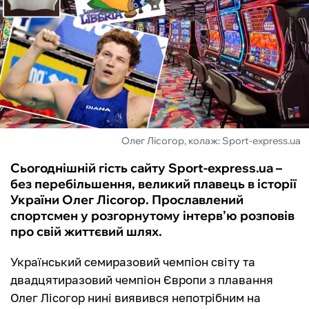
ФУТЗАЛ
ІНШІ
БУКМЕКЕРИ
Олег Лісогор, колаж: Sport-express.ua
Сьогоднішній гість сайту Sport-express.ua –
без перебільшення, великий плавець в історії
України Олег Лісогор. Прославлений
спортсмен у розгорнутому інтерв’ю розповів
про свій життєвий шлях.
Український семиразовий чемпіон світу та
двадцятиразовий чемпіон Європи з плавання
Олег Лісогор нині виявився непотрібним на