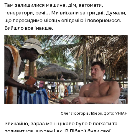
Там залишилися машина, дім, автомати,
генератори, речі… Ми виїхали за три дні. Думали,
що пересидимо місяць епідемію і повернемося.
Вийшло все інакше.
Олег Лісогор в Ліберії, фото: УНІАН
Звичайно, зараз мені цікаво було б поїхати та
подивитися, що там і як. В Ліберії були свої