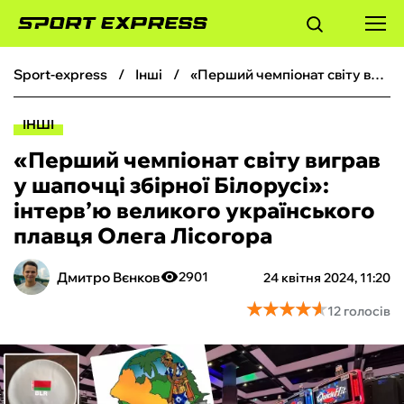
sport-express
інші
«Перший чемпіонат світу виграв у шапочці збірної Білорусі»: інтерв’ю великого українського плавця Олега Лісогора
ФУТБОЛ
ІНШІ
БАСКЕТБОЛ
«Перший чемпіонат світу виграв
у шапочці збірної Білорусі»:
БОКС
інтерв’ю великого українського
плавця Олега Лісогора
ХОКЕЙ
Дмитро Вєнков
2901
24 квітня 2024, 11:20
ТЕНІС
★
★
★
★
★
★
★
★
★
★
12 голосів
КІБЕРСПОРТ
ЧС-2026