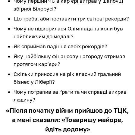
Чому перший ЧС в кар’єрі виграв у шапочці
збірної Білорусі?
Що треба, аби поставити три світові рекорди?
Чому не підкорилася Олімпіада та коли був
найближчим до медалі?
Як сприймав падіння своїх рекордів?
Яку найбільшу фінансову нагороду отримав
протягом кар’єри?
Скільки приносив на рік власний гральний
бізнес у Ліберії?
Чому потрапив за ґрати та чи справді викрав
людину?
«Після початку війни прийшов до ТЦК,
а мені сказали: «Товаришу майоре,
йдіть додому»