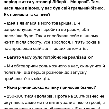
період життя у столиці Ліберії – Монровії. Там,
наскільки відомо, у вас був свій гральний бізнес.
Як прийшла така ідея?
– Ідея з’явилася в мого товариша. Він
запропонував мені зробити це разом, аби
веселіше було. Так я спробував себе в іншому
житті після спорту. Усе зрослося, і п’ять років в
нас працював свій зал ігрових автоматів.
– Багато часу було потрібно на реалізацію?
– Ми обговорили роль кожного з нас, скинулися й
полетіли. Від першої розмови до запуску
пройшло п’ять місяців.
– Який річний дохід на піку приносив бізнес?
– 250-300 тисяч доларів. Проте на 100% бізнес не
окупився, адже ми не витягували з нього гроші, а
вкладалися у наступний розвиток. Були хороші