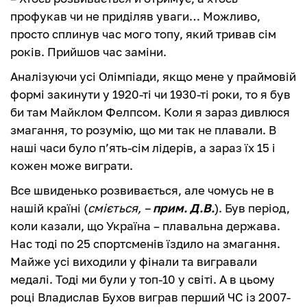
профукав чи не приділяв уваги… Можливо,
просто сплинув час мого топу, який тривав сім
років. Прийшов час заміни.
Аналізуючи усі Олімпіади, якщо мене у праймовій
формі закинути у 1920-ті чи 1930-ті роки, то я був
би там Майклом Фелпсом. Коли я зараз дивлюся
змагання, то розумію, що ми так не плавали. В
наші часи було п’ять-сім лідерів, а зараз їх 15 і
кожен може виграти.
Все швиденько розвивається, але чомусь не в
нашій країні (
сміється, –
прим. Д.В.
). Був період,
коли казали, що Україна – плавальна держава.
Нас тоді по 25 спортсменів їздило на змагання.
Майже усі виходили у фінали та вигравали
медалі. Тоді ми були у топ-10 у світі. А в цьому
році Владислав Бухов виграв перший ЧС із 2007-