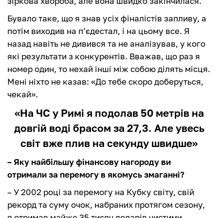
зіркова хвороба, але вона швидко закінчилася.
Бувало таке, що я знав усіх фіналістів запливу, а
потім виходив на п’єдестал, і на цьому все. Я
назад навіть не дивився та не аналізував, у кого
які результати з конкурентів. Вважав, що раз я
номер один, то нехай інші між собою ділять місця.
Мені ніхто не казав: «До тебе скоро доберуться,
чекай».
«На ЧС у Римі я подолав 50 метрів на
довгій воді брасом за 27,3. Але увесь
світ вже плив на секунду швидше»
– Яку найбільшу фінансову нагороду ви
отримали за перемогу в якомусь змаганні?
– У 2002 році за перемогу на Кубку світу, свій
рекорд та суму очок, набраних протягом сезону,
я отримав майже 35 тисяч доларів чистими.