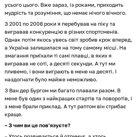
усього цього. Вже зараз, із роками, приходить
мудрість та розуміння, що немає нічого вічного.
З 2001 по 2008 роки я перебував на піку та
вигравав конкуренцію в різних спортсменів.
Однак потім якось увесь світ зробив крок вперед,
а Україна залишилася на тому самому місці. На
змагання приїхали ті самі плавці, в яких я
вигравав не соті, а десяті секунди. А тут ми
пливемо, і вони виграють в мене на десяті. І
наздогнати було майже неможливо.
З Ван дер Бургом ми багато плавали разом. В
мене був один з найкращих стартів та поворотів, і
з мене брали приклад. А тут раптом він стрибає
краще.
– З чим ви це пов’язуєте?
– Хтось розвивається й отримує, а хтось