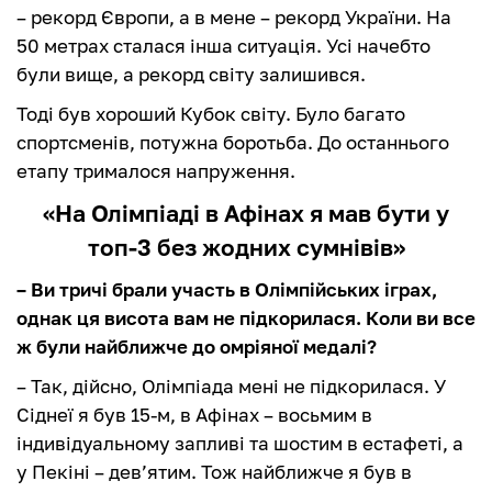
– рекорд Європи, а в мене – рекорд України. На
50 метрах сталася інша ситуація. Усі начебто
були вище, а рекорд світу залишився.
Тоді був хороший Кубок світу. Було багато
спортсменів, потужна боротьба. До останнього
етапу трималося напруження.
«На Олімпіаді в Афінах я мав бути у
топ-3 без жодних сумнівів»
– Ви тричі брали участь в Олімпійських іграх,
однак ця висота вам не підкорилася. Коли ви все
ж були найближче до омріяної медалі?
– Так, дійсно, Олімпіада мені не підкорилася. У
Сіднеї я був 15-м, в Афінах – восьмим в
індивідуальному запливі та шостим в естафеті, а
у Пекіні – дев’ятим. Тож найближче я був в