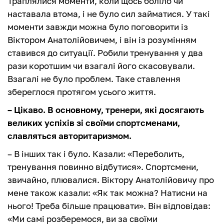
Траплялися моменти, коли щось боліло чи
наставала втома, і не було сил займатися. У такі
моменти завжди можна було поговорити із
Віктором Анатолійовичем, і він із розумінням
ставився до ситуації. Робили тренування у два
рази коротшим чи взагалі його скасовували.
Взагалі не було проблем. Таке ставлення
збереглося протягом усього життя.
– Цікаво. В основному, тренери, які досягають
великих успіхів зі своїми спортсменами,
славляться авторитаризмом.
– В інших так і було. Казали: «Переболить,
тренування повинно відбутися». Спортсмени,
звичайно, плювалися. Віктору Анатолійовичу про
мене також казали: «Як так можна? Натисни на
нього! Треба більше працювати». Він відповідав:
«Ми самі розберемося, ви за своїми