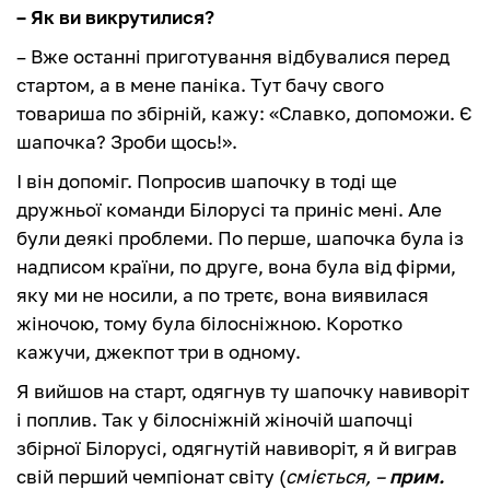
– Як ви викрутилися?
– Вже останні приготування відбувалися перед
стартом, а в мене паніка. Тут бачу свого
товариша по збірній, кажу: «Славко, допоможи. Є
шапочка? Зроби щось!».
І він допоміг. Попросив шапочку в тоді ще
дружньої команди Білорусі та приніс мені. Але
були деякі проблеми. По перше, шапочка була із
надписом країни, по друге, вона була від фірми,
яку ми не носили, а по третє, вона виявилася
жіночою, тому була білосніжною. Коротко
кажучи, джекпот три в одному.
Я вийшов на старт, одягнув ту шапочку навиворіт
і поплив. Так у білосніжній жіночій шапочці
збірної Білорусі, одягнутій навиворіт, я й виграв
свій перший чемпіонат світу (
сміється, –
прим.