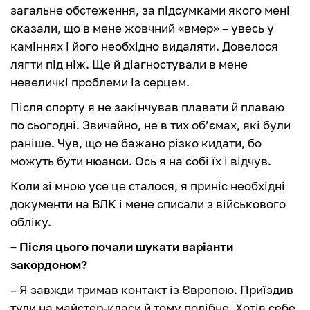
загальне обстеження, за підсумками якого мені
сказали, що в мене жовчний «вмер» – увесь у
каміннях і його необхідно видаляти. Довелося
лягти під ніж. Ще й діагностували в мене
невеличкі проблеми із серцем.
Після спорту я не закінчував плавати й плаваю
по сьогодні. Звичайно, не в тих об’ємах, які були
раніше. Чув, що не бажано різко кидати, бо
можуть бути нюанси. Ось я на собі їх і відчув.
Коли зі мною усе це сталося, я приніс необхідні
документи на ВЛК і мене списали з військового
обліку.
– Після цього почали шукати варіанти
закордоном?
– Я завжди тримав контакт із Європою. Приїздив
туди на майстер-класи й тому подібне. Хотів себе