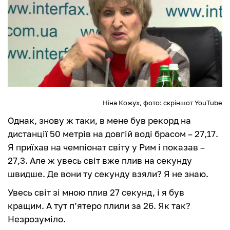
Ніна Кожух, фото: скріншот YouTube
Однак, знову ж таки, в мене був рекорд на
дистанції 50 метрів на довгій воді брасом – 27,17.
Я приїхав на чемпіонат світу у Рим і показав –
27,3. Але ж увесь світ вже плив на секунду
швидше. Де вони ту секунду взяли? Я не знаю.
Увесь світ зі мною плив 27 секунд, і я був
кращим. А тут п’ятеро плили за 26. Як так?
Незрозуміло.