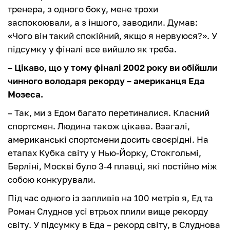
тренера, з одного боку, мене трохи
заспокоювали, а з іншого, заводили. Думав:
«Чого він такий спокійний, якщо я нервуюся?». У
підсумку у фіналі все вийшло як треба.
– Цікаво, що у тому фіналі 2002 року ви обійшли
чинного володаря рекорду – американця Еда
Мозеса.
– Так, ми з Едом багато перетиналися. Класний
спортсмен. Людина також цікава. Взагалі,
американські спортсмени досить своєрідні. На
етапах Кубка світу у Нью-Йорку, Стокгольмі,
Берліні, Москві було 3-4 плавці, які постійно між
собою конкурували.
Під час одного із запливів на 100 метрів я, Ед та
Роман Слуднов усі втрьох плили вище рекорду
світу. У підсумку в Еда – рекорд світу, в Слуднова