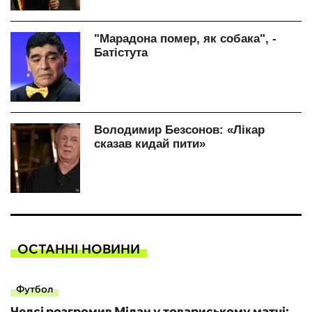
ОСТАННІ НОВИНИ
Футбол
Челсі розгромив Мілан у товариському матчі: