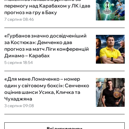
перемогу над Карабахом у ЛК і дав
прогноз на гру в Баку
7 серпня 08:46
«Гурбанов значно досвідченіший
за Костюка»: Демченко дав
прогноз на матч Ліги конференцій
Динамо – Карабах
5 серпня 18:54
«Для мене Ломаченко – номер
один у світовому боксі»: Сенченко
оцінив шанси Усика, Кличка та
Чухаджяна
3 серпня 09:08
Всі ексклюзиви