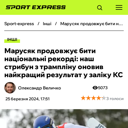
sport-express
інші
Марусяк продовжує бити національні рекорді: наш стрибун з трампліну оновив найкращий результат у заліку КС
ФУТБОЛ
ІНШІ
БАСКЕТБОЛ
Марусяк продовжує бити
національні рекорді: наш
БОКС
стрибун з трампліну оновив
найкращий результат у заліку КС
ХОКЕЙ
Олександр Величко
5073
ТЕНІС
★
★
★
★
★
★
★
★
★
★
3 голоси
25 березня 2024, 17:51
КІБЕРСПОРТ
ЧС-2026