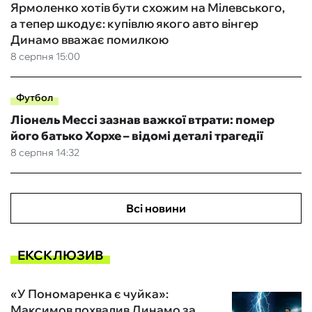
Ярмоленко хотів бути схожим на Мілевського,
а тепер шкодує: купівлю якого авто вінгер
Динамо вважає помилкою
8 серпня 15:00
Футбол
Ліонель Мессі зазнав важкої втрати: помер
його батько Хорхе – відомі деталі трагедії
8 серпня 14:32
Всі новини
ЕКСКЛЮЗИВ
«У Пономаренка є чуйка»:
Максимов похвалив Динамо за