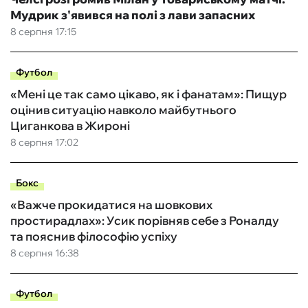
Мудрик з'явився на полі з лави запасних
8 серпня 17:15
Футбол
«Мені це так само цікаво, як і фанатам»: Пищур
оцінив ситуацію навколо майбутнього
Циганкова в Жироні
8 серпня 17:02
Бокс
«Важче прокидатися на шовкових
простирадлах»: Усик порівняв себе з Роналду
та пояснив філософію успіху
8 серпня 16:38
Футбол