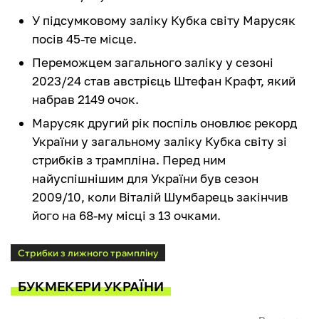
У підсумковому заліку Кубка світу Марусяк
посів 45-те місце.
Переможцем загального заліку у сезоні
2023/24 став австрієць Штефан Крафт, який
набрав 2149 очок.
Марусяк другий рік поспіль оновлює рекорд
України у загальному заліку Кубка світу зі
стрибків з трампліна. Перед ним
найуспішнішим для України був сезон
2009/10, коли Віталій Шумбарець закінчив
його на 68-му місці з 13 очками.
Стрибки з лижного трампліну
БУКМЕКЕРИ УКРАЇНИ