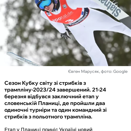
ФУТЗАЛ
ІНШІ
БУКМЕКЕРИ
Євген Марусяк, фото: Google
Сезон Кубку світу зі стрибків з
трампліну-2023/24 завершений. 21-24
березня відбувся заключний етап у
словенській Планиці, де пройшли два
одиночні турніри та один командний зі
стрибків з польотного трампліна.
Етап у Планиці приніс Україні новий