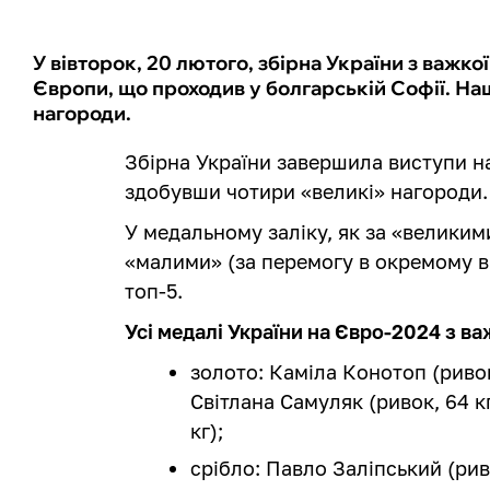
У вівторок, 20 лютого, збірна України з важк
Європи, що проходив у болгарській Софії. Н
нагороди.
Збірна України завершила виступи на
здобувши чотири «великі» нагороди.
У медальному заліку, як за «великими»
«малими» (за перемогу в окремому в
топ-5.
Усі медалі України на Євро-2024 з ва
золото: Каміла Конотоп (ривок
Світлана Самуляк (ривок, 64 к
кг);
срібло: Павло Заліпський (рив