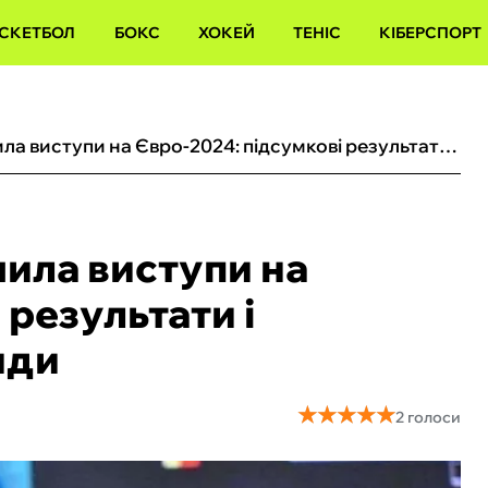
СКЕТБОЛ
БОКС
ХОКЕЙ
ТЕНІС
КІБЕРСПОРТ
Збірна України завершила виступи на Євро-2024: підсумкові результати і остаточне місце команди
шила виступи на
 результати і
нди
★
★
★
★
★
★
★
★
★
★
2 голоси