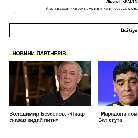
Ліцензія КРАІЛ №
Участь в азартних іграх може викликати ігрову залежні
Всі бу