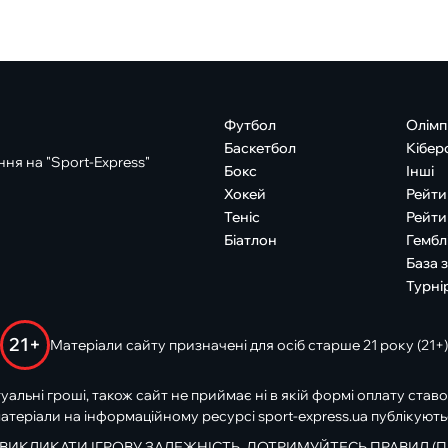
Футбол
Олімп
Баскетбол
Кібер
ня на "Sport-Express"
Бокс
Інші
Хокей
Рейти
Теніс
Рейти
Біатлон
Гембл
База 
Турні
21+
Матеріали сайту призначені для осіб старше 21 року (21+)
туальні гроші, також сайт не приймає ні в якій формі оплату ставо
атеріали на інформаційному ресурсі sport-express.ua публікують
 ВИКЛИКАТИ ІГРОВУ ЗАЛЕЖНІСТЬ. ДОТРИМУЙТЕСЬ ПРАВИЛ (П