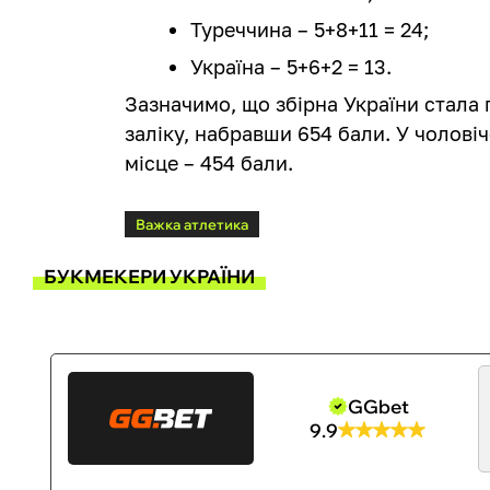
Туреччина – 5+8+11 = 24;
Україна – 5+6+2 = 13.
Зазначимо, що збірна України стал
заліку, набравши 654 бали. У чоловіч
місце – 454 бали.
Важка атлетика
БУКМЕКЕРИ УКРАЇНИ
GGbet
9.9