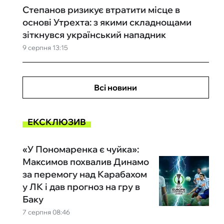
Степанов ризикує втратити місце в
основі Утрехта: з якими складнощами
зіткнувся український нападник
9 серпня 13:15
Всі новини
ЕКСКЛЮЗИВ
«У Пономаренка є чуйка»:
Максимов похвалив Динамо
за перемогу над Карабахом
у ЛК і дав прогноз на гру в
Баку
7 серпня 08:46