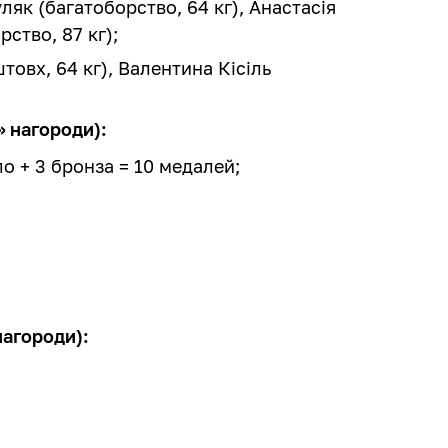
ляк (багатоборство, 64 кг), Анастасія
ство, 87 кг);
товх, 64 кг), Валентина Кісіль
» нагороди):
бло + 3 бронза = 10 медалей;
нагороди):