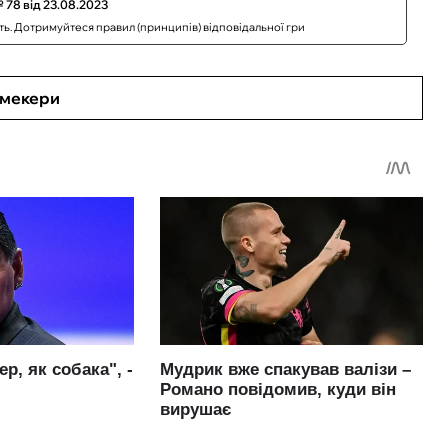
 78 від 23.08.2023
сть. Дотримуйтеся правил (принципів) відповідальної гри
кмекери