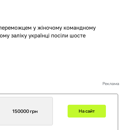
а переможцем у жіночому командному
ому заліку українці посіли шосте
Реклама
150000 грн
На сайт