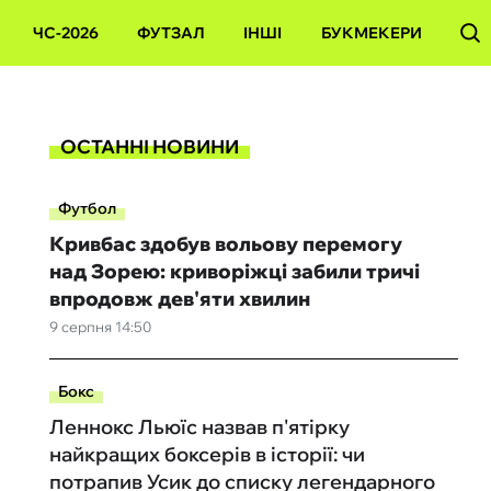
ЧС-2026
ФУТЗАЛ
ІНШІ
БУКМЕКЕРИ
ОСТАННІ НОВИНИ
Футбол
Кривбас здобув вольову перемогу
над Зорею: криворіжці забили тричі
впродовж дев'яти хвилин
9 серпня 14:50
Бокс
Леннокс Льюїс назвав п'ятірку
найкращих боксерів в історії: чи
потрапив Усик до списку легендарного