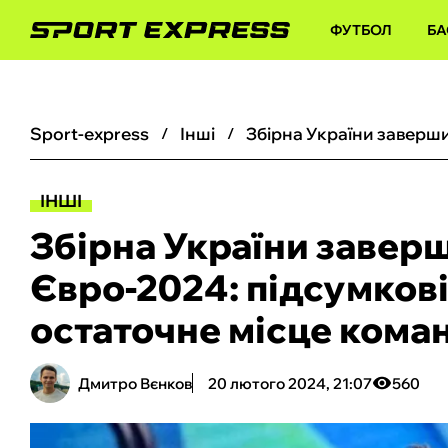
ФУТБОЛ
БА
sport-express
інші
ІНШІ
Збірна України завер
Євро-2024: підсумкові
остаточне місце кома
Дмитро Вєнков
20 лютого 2024, 21:07
560