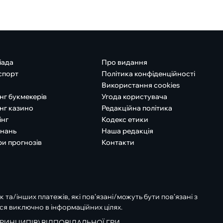
іада
Про видання
спорт
Політика конфіденційності
Використання cookies
нг букмекерів
Угода користувача
нг казино
Редакційна політика
інг
Кодекс етики
знань
Наша редакція
ри прогнозів
Контакти
к та/інших платежів, які пов’язані/можуть бути пов’язані з
ся виключно в інформаційних цілях.
РИНЦИПІВ) ВІДПОВІДАЛЬНОЇ ГРИ.