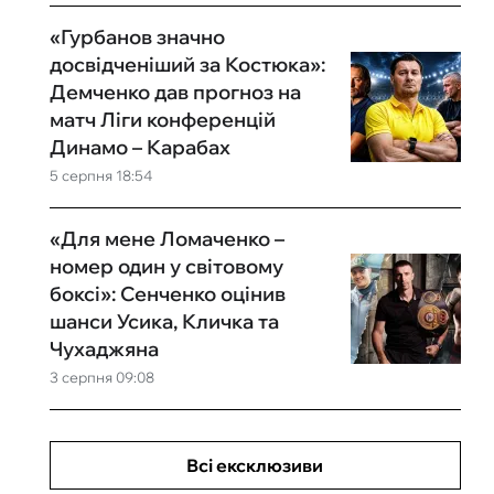
«Гурбанов значно
досвідченіший за Костюка»:
Демченко дав прогноз на
матч Ліги конференцій
Динамо – Карабах
5 серпня 18:54
«Для мене Ломаченко –
номер один у світовому
боксі»: Сенченко оцінив
шанси Усика, Кличка та
Чухаджяна
3 серпня 09:08
Всі ексклюзиви