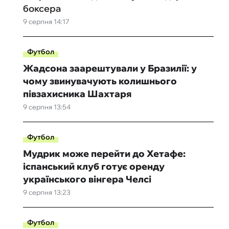
боксера
9 серпня 14:17
Футбол
Жадсона заарештували у Бразилії: у
чому звинувачують колишнього
півзахисника Шахтаря
9 серпня 13:54
Футбол
Мудрик може перейти до Хетафе:
іспанський клуб готує оренду
українського вінгера Челсі
9 серпня 13:23
Футбол