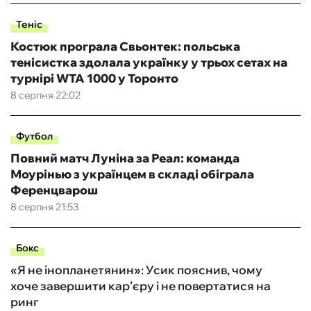
Теніс
Костюк програла Свьонтек: польська
тенісистка здолала українку у трьох сетах на
турнірі WTA 1000 у Торонто
8 серпня 22:02
Футбол
Повний матч Луніна за Реал: команда
Моурінью з українцем в складі обіграла
Ференцварош
8 серпня 21:53
Бокс
«Я не інопланетянин»: Усик пояснив, чому
хоче завершити кар’єру і не повертатися на
ринг