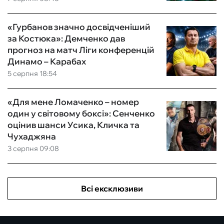
«Гурбанов значно досвідченіший
за Костюка»: Демченко дав
прогноз на матч Ліги конференцій
Динамо – Карабах
5 серпня 18:54
«Для мене Ломаченко – номер
один у світовому боксі»: Сенченко
оцінив шанси Усика, Кличка та
Чухаджяна
3 серпня 09:08
Всі ексклюзиви