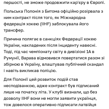
першості, не зможе продовжити кар'єру в Європі.
Польська Полонія з Битома офіційно розірвала з
ним контракт після того, як Міжнародна
федерація хокею (IIHF) заблокувала його
трансфер.
Причина полягає в санкціях Федерації хокею
України, накладених після інциденту навесні.
Тоді, під час чемпіонату світу в дивізіоні 1А в
Румунії, Варава відмовився повертатися разом зі
збірною в Україну, влаштував публічний скандал
і навіть викликав поліцію.
Для Полонії цей розвиток подій став
несподіванкою, адже контракт був підписаний
лише на початку літа. У клубі визнали, що без
дозволу IIHF вони не могли заявити українця,
тож довелося оперативно підписати латвійця