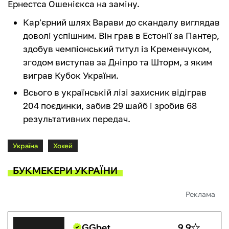
Ернестса Ошенієкса на заміну.
Кар'єрний шлях Варави до скандалу виглядав
доволі успішним. Він грав в Естонії за Пантер,
здобув чемпіонський титул із Кременчуком,
згодом виступав за Дніпро та Шторм, з яким
виграв Кубок України.
Всього в українській лізі захисник відіграв
204 поєдинки, забив 29 шайб і зробив 68
результативних передач.
Україна
Хокей
БУКМЕКЕРИ УКРАЇНИ
Реклама
GGbet
9.9