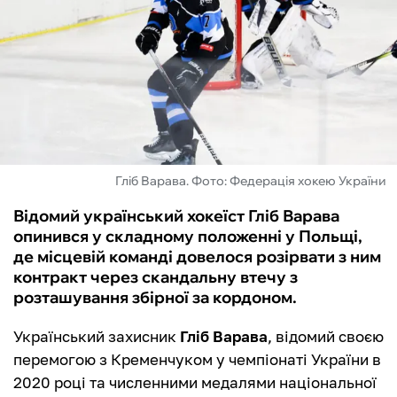
ФУТЗАЛ
ІНШІ
БУКМЕКЕРИ
Гліб Варава. Фото: Федерація хокею України
Відомий український хокеїст Гліб Варава
опинився у складному положенні у Польщі,
де місцевій команді довелося розірвати з ним
контракт через скандальну втечу з
розташування збірної за кордоном.
Український захисник
Гліб Варава
, відомий своєю
перемогою з Кременчуком у чемпіонаті України в
2020 році та численними медалями національної