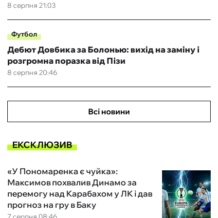
8 серпня 21:03
Футбол
Дебют Довбика за Болонью: вихід на заміну і
розгромна поразка від Пізи
8 серпня 20:46
Всі новини
ЕКСКЛЮЗИВ
«У Пономаренка є чуйка»:
Максимов похвалив Динамо за
перемогу над Карабахом у ЛК і дав
прогноз на гру в Баку
7 серпня 08:46