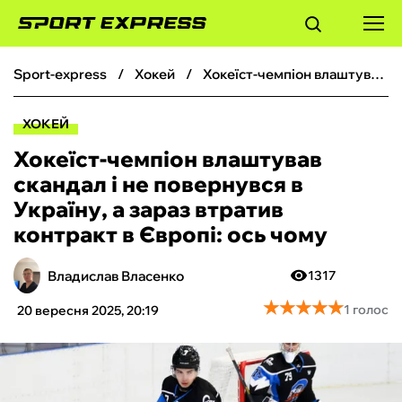
sport-express
хокей
Хокеїст-чемпіон влаштував скандал і не повернувся в Україну, а зараз втратив контракт в Європі: ось чому
ФУТБОЛ
ХОКЕЙ
БАСКЕТБОЛ
Хокеїст-чемпіон влаштував
скандал і не повернувся в
БОКС
Україну, а зараз втратив
контракт в Європі: ось чому
ХОКЕЙ
Владислав Власенко
1317
ТЕНІС
★
★
★
★
★
★
★
★
★
★
1 голос
20 вересня 2025, 20:19
КІБЕРСПОРТ
ЧС-2026