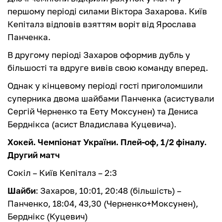
першому періоді силами Віктора Захарова. Київ
Кепіталз відповів взяттям воріт від Ярослава
Панченка.
В другому періоді Захаров оформив дубль у
більшості та вдруге вивів свою команду вперед.
Однак у кінцевому періоді гості приголомшили
суперника двома шайбами Панченка (асистували
Сергій Черненко та Еету Моксунен) та Дениса
Берднікса (асист Владислава Куцевича).
Хокей. Чемпіонат України. Плей-оф, 1/2 фіналу.
Другий матч
Сокіл – Київ Кепіталз – 2:3
Шайби
: Захаров, 10:01, 20:48 (більшість) –
Панченко, 18:04, 43,30 (Черненко+Моксунен),
Берднікс (Куцевич)