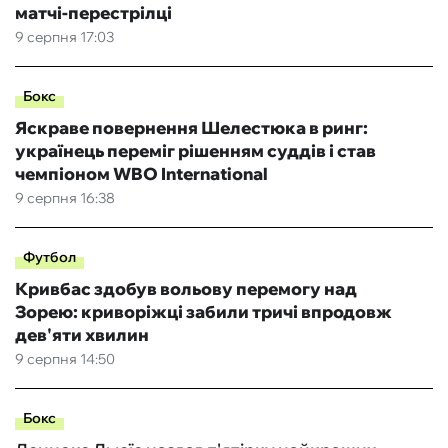
матчі-перестрілці
9 серпня 17:03
Бокс
Яскраве повернення Шелестюка в ринг:
українець переміг рішенням суддів і став
чемпіоном WBO International
9 серпня 16:38
Футбол
Кривбас здобув вольову перемогу над
Зорею: криворіжці забили тричі впродовж
дев'яти хвилин
9 серпня 14:50
Бокс