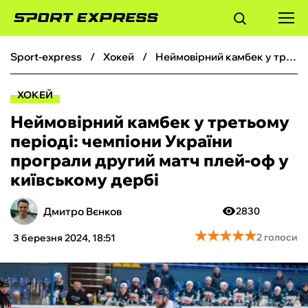
sport-express
хокей
Неймовірний камбек у третьому періоді: чемпіони України програли другий матч плей-оф у київському дербі
ФУТБОЛ
ХОКЕЙ
БАСКЕТБОЛ
Неймовірний камбек у третьому
періоді: чемпіони України
БОКС
програли другий матч плей-оф у
київському дербі
ХОКЕЙ
Дмитро Вєнков
2830
ТЕНІС
★
★
★
★
★
★
★
★
★
★
2 голоси
3 березня 2024, 18:51
КІБЕРСПОРТ
ЧС-2026