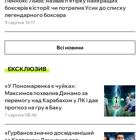
Леннокс Льюїс назвав п'ятірку найкращих
боксерів в історії: чи потрапив Усик до списку
легендарного боксера
9 серпня 14:17
Всі новини
ЕКСКЛЮЗИВ
«У Пономаренка є чуйка»:
Максимов похвалив Динамо за
перемогу над Карабахом у ЛК і дав
прогноз на гру в Баку
7 серпня 08:46
«Гурбанов значно досвідченіший
за Костюка»: Демченко дав