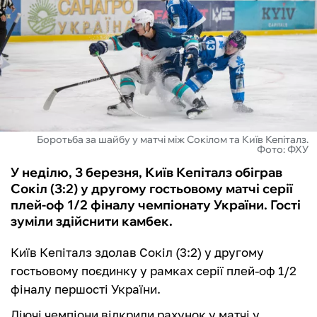
ФУТЗАЛ
ІНШІ
БУКМЕКЕРИ
Боротьба за шайбу у матчі між Сокілом та Київ Кепіталз.
Фото: ФХУ
У неділю, 3 березня, Київ Кепіталз обіграв
Сокіл (3:2) у другому гостьовому матчі серії
плей-оф 1/2 фіналу чемпіонату України. Гості
зуміли здійснити камбек.
Київ Кепіталз здолав Сокіл (3:2) у другому
гостьовому поєдинку у рамках серії плей-оф 1/2
фіналу першості України.
Діючі чемпіони відкрили рахунок у матчі у