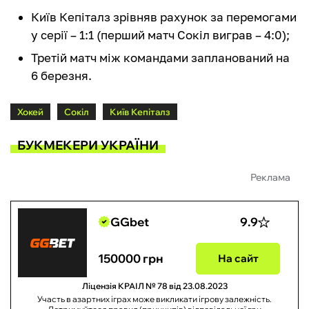
Київ Кепіталз зрівняв рахунок за перемогами
у серії – 1:1 (перший матч Сокіл виграв – 4:0);
Третій матч між командами запланований на
6 березня.
Хокей
Сокіл
Київ Кепіталз
БУКМЕКЕРИ УКРАЇНИ
Реклама
GGbet
9.9
150000 грн
На сайт
Ліцензія КРАІЛ № 78 від 23.08.2023
Участь в азартних іграх може викликати ігрову залежність.