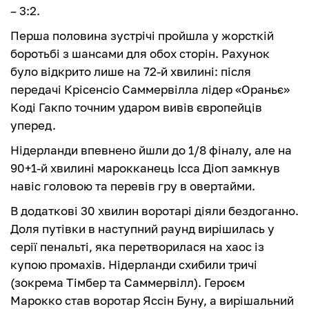
– 3:2.
Перша половина зустрічі пройшла у жорсткій
боротьбі з шансами для обох сторін. Рахунок
було відкрито лише на 72-й хвилині: після
передачі Крісенсіо Саммервілла лідер «Ораньє»
Коді Гакпо точним ударом вивів європейців
уперед.
Нідерланди впевнено йшли до 1/8 фіналу, але на
90+1-й хвилині марокканець Ісса Діоп замкнув
навіс головою та перевів гру в овертайми.
В додаткові 30 хвилин воротарі діяли бездоганно.
Доля путівки в наступний раунд вирішилась у
серії пенальті, яка перетворилася на хаос із
купою промахів. Нідерланди схибили тричі
(зокрема Тімбер та Саммервілл). Героєм
Марокко став воротар Яссін Буну, а вирішальний