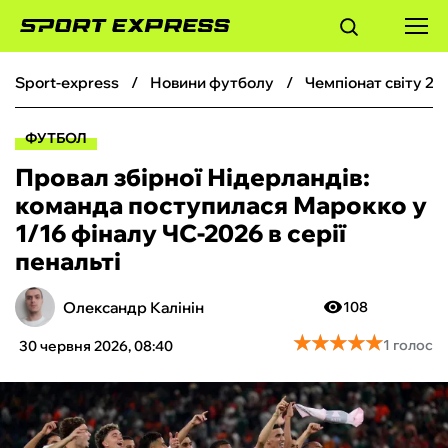
sport-express
новини футболу
чемпіонат світу 20
ФУТБОЛ
ФУТБОЛ
БАСКЕТБОЛ
Провал збірної Нідерландів:
команда поступилася Марокко у
БОКС
1/16 фіналу ЧС-2026 в серії
пенальті
ХОКЕЙ
Олександр Калінін
108
ТЕНІС
★
★
★
★
★
★
★
★
★
★
1 голос
30 червня 2026, 08:40
КІБЕРСПОРТ
ЧС-2026