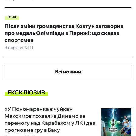
Інші
Після зміни громадянства Ковтун заговорив
про медаль Олімпіади в Парижі: що сказав
спортсмен
8 серпня 13:11
Всі новини
ЕКСКЛЮЗИВ
«У Пономаренка є чуйка»:
Максимов похвалив Динамо за
перемогу над Карабахом у ЛК і дав
прогноз на гру в Баку