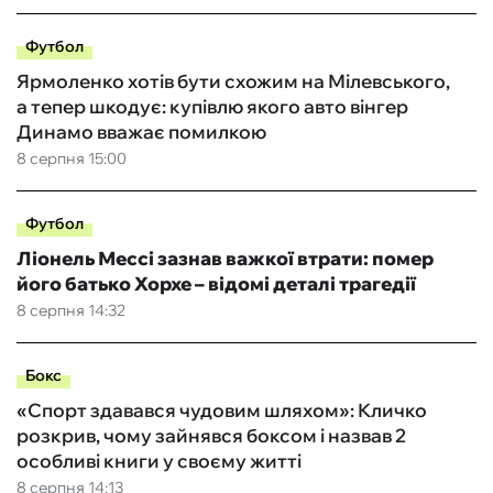
Футбол
Ярмоленко хотів бути схожим на Мілевського,
а тепер шкодує: купівлю якого авто вінгер
Динамо вважає помилкою
8 серпня 15:00
Футбол
Ліонель Мессі зазнав важкої втрати: помер
його батько Хорхе – відомі деталі трагедії
8 серпня 14:32
Бокс
«Спорт здавався чудовим шляхом»: Кличко
розкрив, чому зайнявся боксом і назвав 2
особливі книги у своєму житті
8 серпня 14:13