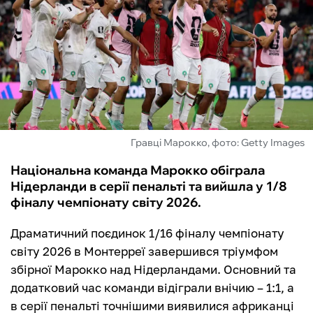
ФУТЗАЛ
ІНШІ
БУКМЕКЕРИ
Гравці Марокко, фото: Getty Images
Національна команда Марокко обіграла
Нідерланди в серії пенальті та вийшла у 1/8
фіналу чемпіонату світу 2026.
Драматичний поєдинок 1/16 фіналу чемпіонату
світу 2026 в Монтерреї завершився тріумфом
збірної Марокко над Нідерландами. Основний та
додатковий час команди відіграли внічию – 1:1, а
в серії пенальті точнішими виявилися африканці