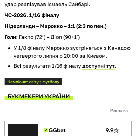
удар реалізував Ісмаель Сайбарі.
ЧС-2026. 1/16 фіналу
Нідерланди – Марокко – 1:1 (2:3 по пен.)
Голи
: Гакпо (72’) – Діоп (90+1’)
У 1/8 фіналу Марокко зустрінеться з Канадою
четвертого липня о 20:00 за Києвом.
Всі результати 1/16 фіналу
доступні тут
.
Чемпіонат світу з футболу
БУКМЕКЕРИ УКРАЇНИ
Реклама
GGbet
9.9