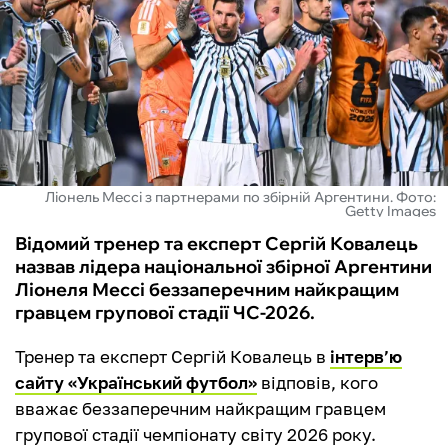
ФУТЗАЛ
ІНШІ
БУКМЕКЕРИ
Ліонель Мессі з партнерами по збірній Аргентини. Фото:
Getty Images
Відомий тренер та експерт Сергій Ковалець
назвав лідера національної збірної Аргентини
Ліонеля Мессі беззаперечним найкращим
гравцем групової стадії ЧС-2026.
Тренер та експерт Сергій Ковалець в
інтерв’ю
сайту «Український футбол»
відповів, кого
вважає беззаперечним найкращим гравцем
групової стадії чемпіонату світу 2026 року.