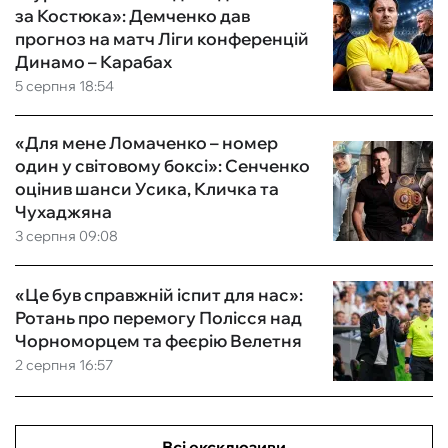
за Костюка»: Демченко дав
прогноз на матч Ліги конференцій
Динамо – Карабах
5 серпня 18:54
«Для мене Ломаченко – номер
один у світовому боксі»: Сенченко
оцінив шанси Усика, Кличка та
Чухаджяна
3 серпня 09:08
«Це був справжній іспит для нас»:
Ротань про перемогу Полісся над
Чорноморцем та феєрію Велетня
2 серпня 16:57
Всі ексклюзиви