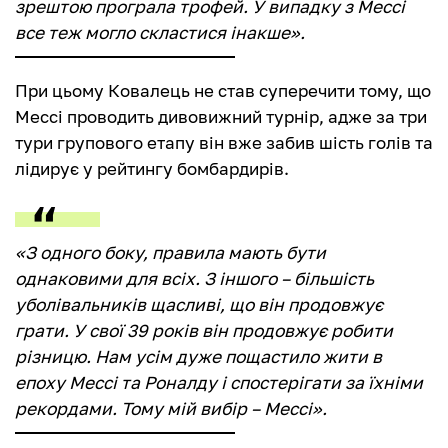
зрештою програла трофей. У випадку з Мессі
все теж могло скластися інакше».
При цьому Ковалець не став суперечити тому, що
Мессі проводить дивовижний турнір, адже за три
тури групового етапу він вже забив шість голів та
лідирує у рейтингу бомбардирів.
«З одного боку, правила мають бути
однаковими для всіх. З іншого – більшість
уболівальників щасливі, що він продовжує
грати. У свої 39 років він продовжує робити
різницю. Нам усім дуже пощастило жити в
епоху Мессі та Роналду і спостерігати за їхніми
рекордами. Тому мій вибір – Мессі».