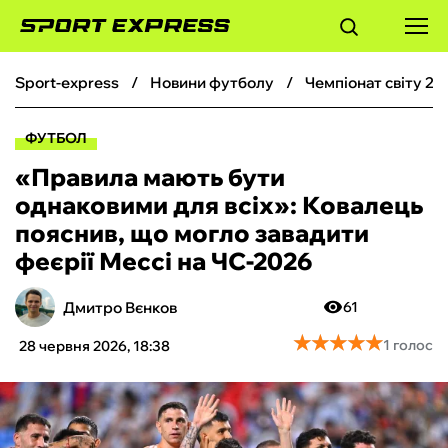
sport-express
новини футболу
чемпіонат світу 20
ФУТБОЛ
ФУТБОЛ
БАСКЕТБОЛ
«Правила мають бути
однаковими для всіх»: Ковалець
БОКС
пояснив, що могло завадити
феєрії Мессі на ЧС-2026
ХОКЕЙ
Дмитро Вєнков
61
ТЕНІС
★
★
★
★
★
★
★
★
★
★
1 голос
28 червня 2026, 18:38
КІБЕРСПОРТ
ЧС-2026