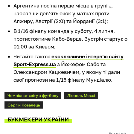
Аргентина посіла перше місце в групі J,
набравши дев’ять очок у матчах проти
Алжиру, Австрії (2:0) та Йорданії (3:1);
В 1/16 фіналу команда у суботу, 4 липня,
протистоятиме Кабо-Верде. Зустріч стартує о
01:00 за Києвом;
Читайте також
ексклюзивне інтерв’ю сайту
Sport-Express.ua
з Йожефом Сабо та
Олександром Хацкевичем, у якому ті дали
свої прогнози на 1/16 фіналу Мундіалю.
Чемпіонат світу з футболу
Ліонель Мессі
Сергій Ковалець
БУКМЕКЕРИ УКРАЇНИ
Реклама