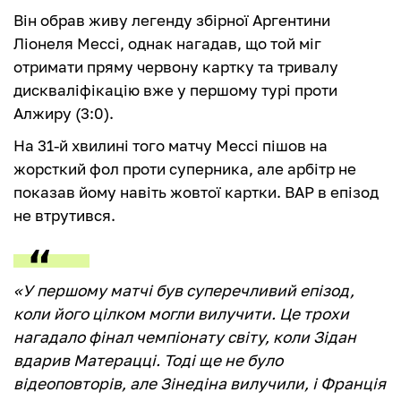
Він обрав живу легенду збірної Аргентини
Ліонеля Мессі, однак нагадав, що той міг
отримати пряму червону картку та тривалу
дискваліфікацію вже у першому турі проти
Алжиру (3:0).
На 31-й хвилині того матчу Мессі пішов на
жорсткий фол проти суперника, але арбітр не
показав йому навіть жовтої картки. ВАР в епізод
не втрутився.
«У першому матчі був суперечливий епізод,
коли його цілком могли вилучити. Це трохи
нагадало фінал чемпіонату світу, коли Зідан
вдарив Матерацці. Тоді ще не було
відеоповторів, але Зінедіна вилучили, і Франція