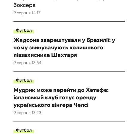
боксера
9 серпня 14:17
Футбол
Жадсона заарештували у Бразилії: у
чому звинувачують колишнього
півзахисника Шахтаря
9 серпня 13:54
Футбол
Мудрик може перейти до Хетафе:
іспанський клуб готує оренду
українського вінгера Челсі
9 серпня 13:23
Футбол