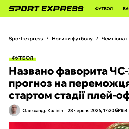
ФУТБОЛ
БА
sport-express
новини футболу
чемпіонат
ФУТБОЛ
Названо фаворита ЧС-
прогноз на переможця
стартом стадії плей-о
Олександр Калінін
28 червня 2026, 17:20
154