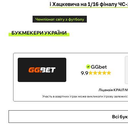
і Хацкевича на 1/16 фіналу ЧС
Чемпіонат світу з футболу
БУКМЕКЕРИ УКРАЇНИ
GGbet
9.9
Ліцензія КРАІЛ №
Участь в азартних іграх може викликати ігрову залежні
Всі бу