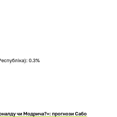
еспубліка): 0.3%
 Роналду чи Модрича?»: прогнози Сабо