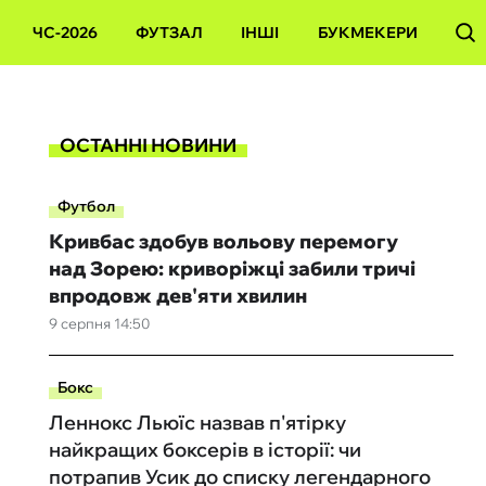
ЧС-2026
ФУТЗАЛ
ІНШІ
БУКМЕКЕРИ
ОСТАННІ НОВИНИ
Футбол
Кривбас здобув вольову перемогу
над Зорею: криворіжці забили тричі
впродовж дев'яти хвилин
9 серпня 14:50
Бокс
Леннокс Льюїс назвав п'ятірку
найкращих боксерів в історії: чи
потрапив Усик до списку легендарного