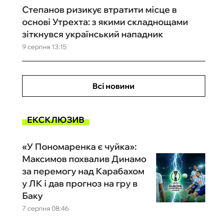
Степанов ризикує втратити місце в
основі Утрехта: з якими складнощами
зіткнувся український нападник
9 серпня 13:15
Всі новини
ЕКСКЛЮЗИВ
«У Пономаренка є чуйка»:
Максимов похвалив Динамо
за перемогу над Карабахом
у ЛК і дав прогноз на гру в
Баку
7 серпня 08:46