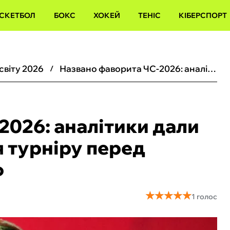
СКЕТБОЛ
БОКС
ХОКЕЙ
ТЕНІС
КІБЕРСПОРТ
 світу 2026
Названо фаворита ЧС-2026: аналітики дали прогноз на переможця турніру перед стартом стадії плей-оф
2026: аналітики дали
 турніру перед
ф
★
★
★
★
★
★
★
★
★
★
1 голос