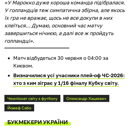
«У Марокко дуже хороша команда підібралася.
У голландців теж симпатична збірна, але якось
їх гра не вражає, щось не все докупи в них
клеїться… Думаю, основний час матчу
завершиться нічиєю, а далі все ж пройдуть
голландці».
Матч відбудеться 30 червня о 04:00 за
Києвом.
Визначилися усі учасники плей-оф ЧС-2026:
хто з ким зіграє у 1/16 фіналу Кубку світу.
Чемпіонат світу з футболу
Олександр Хацкевич
Йожеф Сабо
БУКМЕКЕРИ УКРАЇНИ