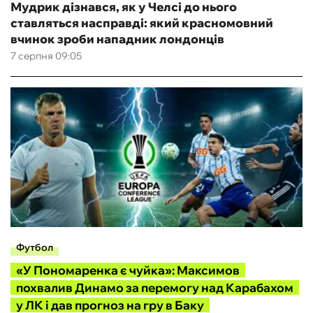
Мудрик дізнався, як у Челсі до нього
ставляться насправді: який красномовний
вчинок зроби нападник лондонців
7 серпня 09:05
Футбол
«У Пономаренка є чуйка»: Максимов
похвалив Динамо за перемогу над Карабахом
у ЛК і дав прогноз на гру в Баку