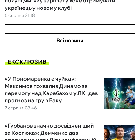
покупцям: яку зарплату хоче отримувати
українець у новому клубі
6 серпня 21:18
Всі новини
ЕКСКЛЮЗИВ
«У Пономаренка є чуйка»:
Максимов похвалив Динамо за
перемогу над Карабахом у ЛК і дав
прогноз на гру в Баку
7 серпня 08:46
«Гурбанов значно досвідченіший
за Костюка»: Демченко дав
прогноз на матч Ліги конференцій