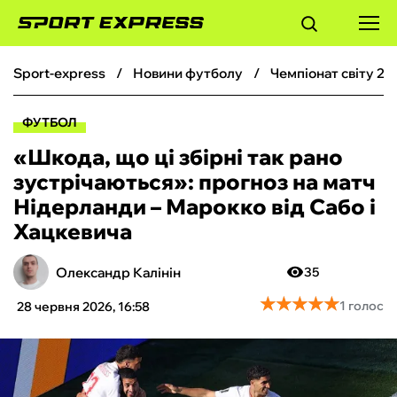
sport-express
новини футболу
чемпіонат світу 20
ФУТБОЛ
ФУТБОЛ
БАСКЕТБОЛ
«Шкода, що ці збірні так рано
зустрічаються»: прогноз на матч
БОКС
Нідерланди – Марокко від Сабо і
Хацкевича
ХОКЕЙ
Олександр Калінін
35
ТЕНІС
★
★
★
★
★
★
★
★
★
★
1 голос
28 червня 2026, 16:58
КІБЕРСПОРТ
ЧС-2026