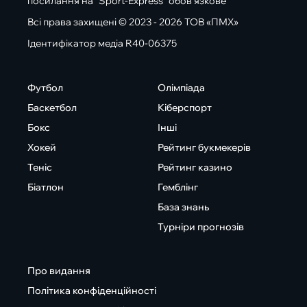
посилання на "Sport-Express" обов'язкове
Всі права захищені © 2023 - 2026 ТОВ «ПМХ»
Ідентифікатор медіа R40-06375
Футбол
Олімпіада
Баскетбол
Кіберспорт
Бокс
Інші
Хокей
Рейтинг букмекерів
Теніс
Рейтинг казино
Біатлон
Гемблінг
База знань
Турніри прогнозів
Про видання
Політика конфіденційності