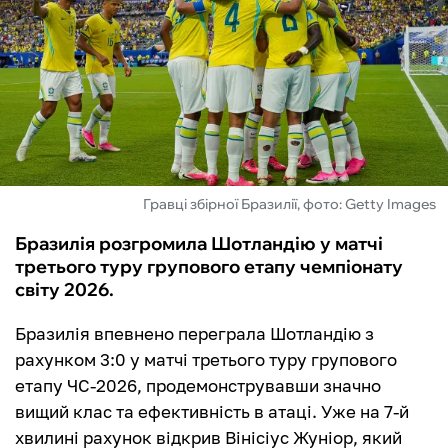
ФУТЗАЛ
ІНШІ
БУКМЕКЕРИ
Гравці збірної Бразилії, фото: Getty Images
Бразилія розгромила Шотландію у матчі
третього туру групового етапу чемпіонату
світу 2026.
Бразилія впевнено переграла Шотландію з
рахунком 3:0 у матчі третього туру групового
етапу ЧС-2026, продемонструвавши значно
вищий клас та ефективність в атаці. Уже на 7-й
хвилині рахунок відкрив Вінісіус Жуніор, який