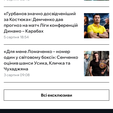
«Гурбанов значно досвідченіший
за Костюка»: Демченко дав
прогноз на матч Ліги конференцій
Динамо – Карабах
5 серпня 18:54
«Для мене Ломаченко – номер
один у світовому боксі»: Сенченко
оцінив шанси Усика, Кличка та
Чухаджяна
3 серпня 09:08
Всі ексклюзиви