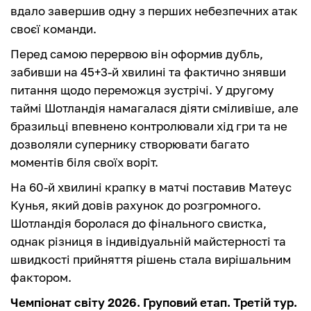
вдало завершив одну з перших небезпечних атак
своєї команди.
Перед самою перервою він оформив дубль,
забивши на 45+3-й хвилині та фактично знявши
питання щодо переможця зустрічі. У другому
таймі Шотландія намагалася діяти сміливіше, але
бразильці впевнено контролювали хід гри та не
дозволяли супернику створювати багато
моментів біля своїх воріт.
На 60-й хвилині крапку в матчі поставив Матеус
Кунья, який довів рахунок до розгромного.
Шотландія боролася до фінального свистка,
однак різниця в індивідуальній майстерності та
швидкості прийняття рішень стала вирішальним
фактором.
Чемпіонат світу 2026. Груповий етап. Третій тур.