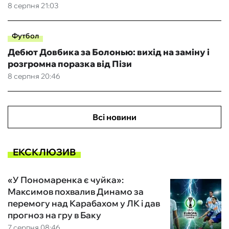
8 серпня 21:03
Футбол
Дебют Довбика за Болонью: вихід на заміну і
розгромна поразка від Пізи
8 серпня 20:46
Всі новини
ЕКСКЛЮЗИВ
«У Пономаренка є чуйка»:
Максимов похвалив Динамо за
перемогу над Карабахом у ЛК і дав
прогноз на гру в Баку
7 серпня 08:46