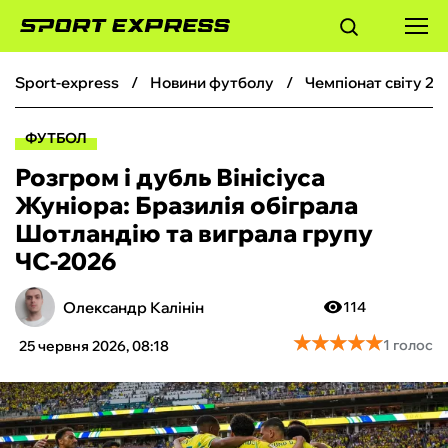
sport-express
новини футболу
чемпіонат світу 20
ФУТБОЛ
ФУТБОЛ
БАСКЕТБОЛ
Розгром і дубль Вінісіуса
Жуніора: Бразилія обіграла
БОКС
Шотландію та виграла групу
ЧС-2026
ХОКЕЙ
Олександр Калінін
114
ТЕНІС
★
★
★
★
★
★
★
★
★
★
1 голос
25 червня 2026, 08:18
КІБЕРСПОРТ
ЧС-2026