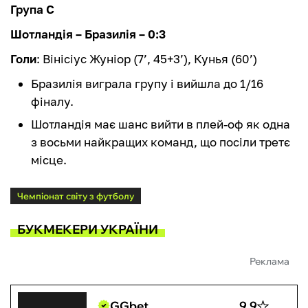
Група С
Шотландія – Бразилія – 0:3
Голи
: Вінісіус Жуніор (7’, 45+3’), Кунья (60’)
Бразилія виграла групу і вийшла до 1/16
фіналу.
Шотландія має шанс вийти в плей-оф як одна
з восьми найкращих команд, що посіли третє
місце.
Чемпіонат світу з футболу
БУКМЕКЕРИ УКРАЇНИ
Реклама
GGbet
9.9