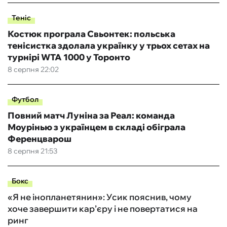
Теніс
Костюк програла Свьонтек: польська
тенісистка здолала українку у трьох сетах на
турнірі WTA 1000 у Торонто
8 серпня 22:02
Футбол
Повний матч Луніна за Реал: команда
Моурінью з українцем в складі обіграла
Ференцварош
8 серпня 21:53
Бокс
«Я не інопланетянин»: Усик пояснив, чому
хоче завершити кар’єру і не повертатися на
ринг