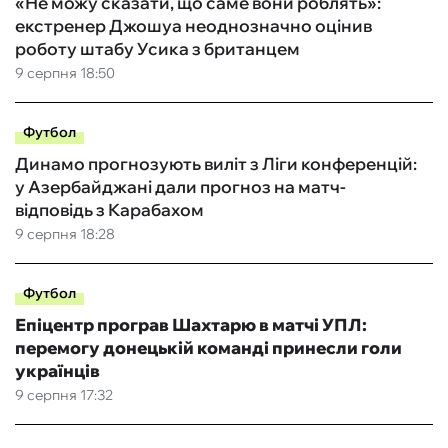
«Не можу сказати, що саме вони роблять»:
екстренер Джошуа неоднозначно оцінив
роботу штабу Усика з британцем
9 серпня 18:50
Футбол
Динамо прогнозують виліт з Ліги конференцій:
у Азербайджані дали прогноз на матч-
відповідь з Карабахом
9 серпня 18:28
Футбол
Епіцентр програв Шахтарю в матчі УПЛ:
перемогу донецькій команді принесли голи
українців
9 серпня 17:32