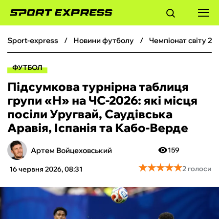
sport-express
новини футболу
чемпіонат світу 20
ФУТБОЛ
ФУТБОЛ
БАСКЕТБОЛ
Підсумкова турнірна таблиця
групи «Н» на ЧС-2026: які місця
БОКС
посіли Уругвай, Саудівська
Аравія, Іспанія та Кабо-Верде
ХОКЕЙ
Артем Войцеховський
159
ТЕНІС
★
★
★
★
★
★
★
★
★
★
2 голоси
16 червня 2026, 08:31
КІБЕРСПОРТ
ЧС-2026