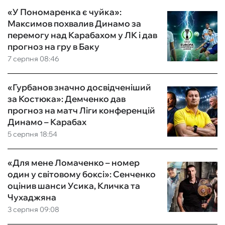
«У Пономаренка є чуйка»:
Максимов похвалив Динамо за
перемогу над Карабахом у ЛК і дав
прогноз на гру в Баку
7 серпня 08:46
«Гурбанов значно досвідченіший
за Костюка»: Демченко дав
прогноз на матч Ліги конференцій
Динамо – Карабах
5 серпня 18:54
«Для мене Ломаченко – номер
один у світовому боксі»: Сенченко
оцінив шанси Усика, Кличка та
Чухаджяна
3 серпня 09:08