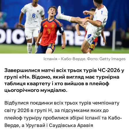
ФУТЗАЛ
ІНШІ
БУКМЕКЕРИ
Іспанія – Кабо-Верде. Фото: Getty Images
Завершилися матчі всіх трьох турів ЧС-2026 у
групі «Н». Відомо, який вигляд має турнірна
таблиця квартету і хто вийшов в плейоф
цьогорічного мундіалю.
Відбулися поєдинки всіх трьох турів чемпіонату
світу 2026 в групі Н, за підсумками яких до
плейоф турніру пробилися збірні Іспанії та Кабо-
Верде, а Уругвай і Саудівська Аравія