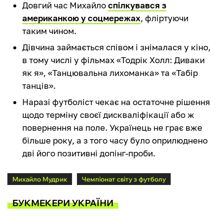
Довгий час Михайло
спілкувався з
американкою у соцмережах
, фліртуючи
таким чином.
Дівчина займається співом і знімалася у кіно,
в тому числі у фільмах «Тодрік Холл: Диваки
як я», «Танцювальна лихоманка» та «Табір
танців».
Наразі футболіст чекає на остаточне рішення
щодо терміну своєї дискваліфікації або ж
повернення на поле. Українець не грає вже
більше року, а з того часу було оприлюднено
дві його позитивні допінг-проби.
Михайло Мудрик
Чемпіонат світу з футболу
БУКМЕКЕРИ УКРАЇНИ