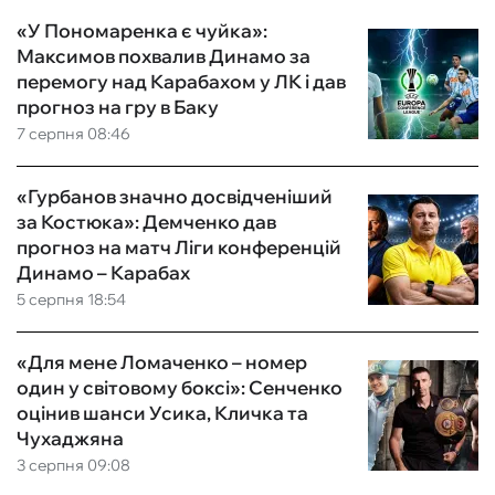
«У Пономаренка є чуйка»:
Максимов похвалив Динамо за
перемогу над Карабахом у ЛК і дав
прогноз на гру в Баку
7 серпня 08:46
«Гурбанов значно досвідченіший
за Костюка»: Демченко дав
прогноз на матч Ліги конференцій
Динамо – Карабах
5 серпня 18:54
«Для мене Ломаченко – номер
один у світовому боксі»: Сенченко
оцінив шанси Усика, Кличка та
Чухаджяна
3 серпня 09:08