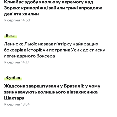
Кривбас здобув вольову перемогу над
Зорею: криворіжці забили тричі впродовж
дев'яти хвилин
9 серпня 14:50
Бокс
Леннокс Льюїс назвав п'ятірку найкращих
боксерів в історії: чи потрапив Усик до списку
легендарного боксера
9 серпня 14:17
Футбол
Жадсона заарештували у Бразилії: у чому
звинувачують колишнього півзахисника
Шахтаря
9 серпня 13:54