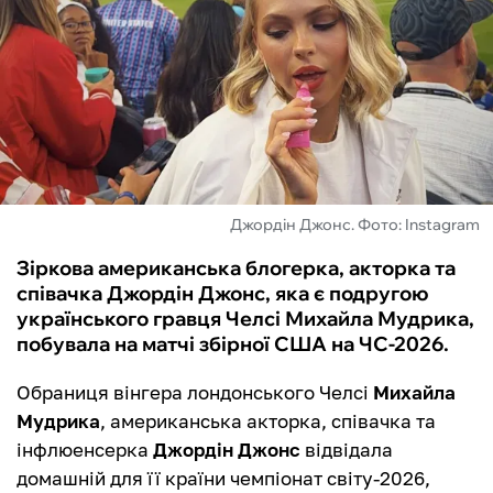
ФУТЗАЛ
ІНШІ
БУКМЕКЕРИ
Джордін Джонс. Фото: Instagram
Зіркова американська блогерка, акторка та
співачка Джордін Джонс, яка є подругою
українського гравця Челсі Михайла Мудрика,
побувала на матчі збірної США на ЧС-2026.
Обраниця вінгера лондонського Челсі
Михайла
Мудрика
, американська акторка, співачка та
інфлюенсерка
Джордін Джонс
відвідала
домашній для її країни чемпіонат світу-2026,