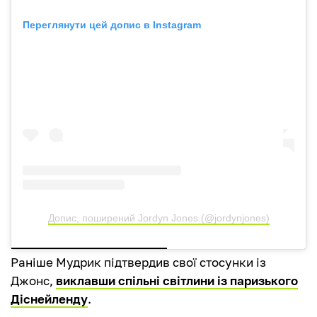
Переглянути цей допис в Instagram
Допис, поширений Jordyn Jones (@jordynjones)
Раніше Мудрик підтвердив свої стосунки із
Джонс,
виклавши спільні світлини із паризького
Діснейленду
.