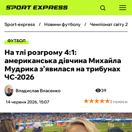
sport-express
новини футболу
чемпіонат світу 20
ФУТБОЛ
ФУТБОЛ
БАСКЕТБОЛ
На тлі розгрому 4:1:
американська дівчина Михайла
БОКС
Мудрика з’явилася на трибунах
ЧС-2026
ХОКЕЙ
Владислав Власенко
39
ТЕНІС
★
★
★
★
★
★
★
★
★
★
2 голоси
14 червня 2026, 15:07
КІБЕРСПОРТ
ЧС-2026