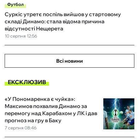
Футбол
Суркіс утретє поспіль вийшов у стартовому
складі Динамо: стала відома причина
відсутності Нещерета
10 серпня 12:56
Всі новини
ЕКСКЛЮЗИВ
«У Пономаренка є чуйка»:
Максимов похвалив Динамо за
перемогу над Карабахом у ЛК і дав
прогноз на гру в Баку
7 серпня 08:46