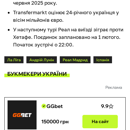
червня 2025 року.
Transfermarkt оцінює 24-річного українця у
вісім мільйонів євро.
У наступному турі Реал на виїзді зіграє проти
Хетафе. Поєдинок заплановано на 1 лютого.
Початок зустрічі о 22:00.
Ла Ліга
Андрій Лунін
Реал Мадрид
Іспанія
БУКМЕКЕРИ УКРАЇНИ
Реклама
GGbet
9.9
150000 грн
На сайт