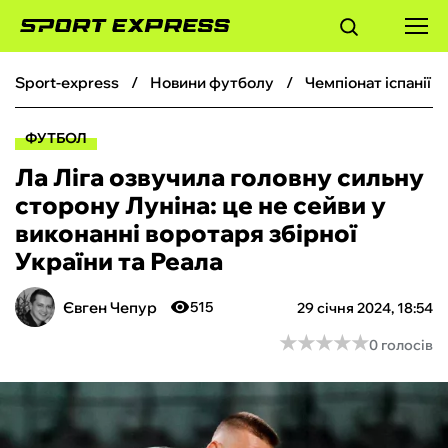
sport-express
новини футболу
чемпіонат іспанії 
ФУТБОЛ
ФУТБОЛ
БАСКЕТБОЛ
Ла Ліга озвучила головну сильну
сторону Луніна: це не сейви у
БОКС
виконанні воротаря збірної
України та Реала
ХОКЕЙ
Євген Чепур
515
29 січня 2024, 18:54
ТЕНІС
★
★
★
★
★
★
★
★
★
★
0 голосів
КІБЕРСПОРТ
ЧС-2026