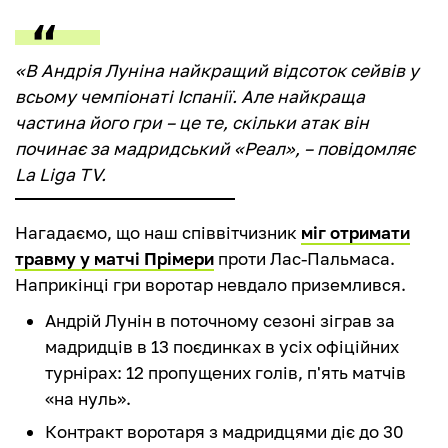
«В Андрія Луніна найкращий відсоток сейвів у
всьому чемпіонаті Іспанії. Але найкраща
частина його гри – це те, скільки атак він
починає за мадридський «Реал», – повідомляє
La Liga TV.
Нагадаємо, що наш співвітчизник
міг отримати
травму у матчі Прімери
проти Лас-Пальмаса.
Наприкінці гри воротар невдало приземлився.
Андрій Лунін в поточному сезоні зіграв за
мадридців в 13 поєдинках в усіх офіційних
турнірах: 12 пропущених голів, п'ять матчів
«на нуль».
Контракт воротаря з мадридцями діє до 30