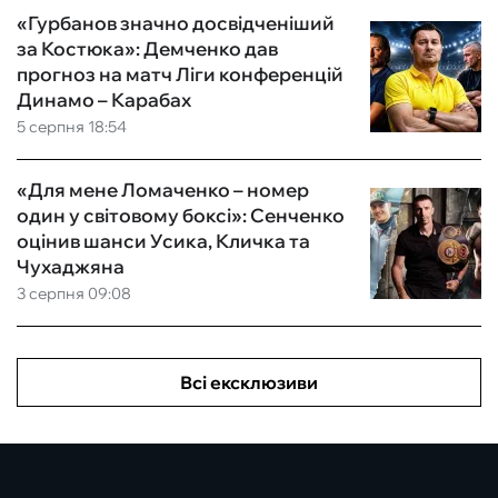
«Гурбанов значно досвідченіший
за Костюка»: Демченко дав
прогноз на матч Ліги конференцій
Динамо – Карабах
5 серпня 18:54
«Для мене Ломаченко – номер
один у світовому боксі»: Сенченко
оцінив шанси Усика, Кличка та
Чухаджяна
3 серпня 09:08
Всі ексклюзиви