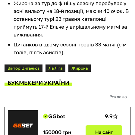
Жирона за тур до фінішу сезону перебуває у
зоні вильоту на 18-й позиції, маючи 40 очок. В
останньому турі 23 травня каталонці
приймуть 17-й Ельче у вирішальному матчі за
виживання.
Циганков в цьому сезоні провів 33 матчі (сім
голів, п’ять асистів).
Віктор Циганков
Ла Ліга
Жирона
БУКМЕКЕРИ УКРАЇНИ
Реклама
GGbet
9.9
150000 грн
На сайт