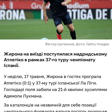
ФУТЗАЛ
ІНШІ
БУКМЕКЕРИ
Віктор Циганков, фото: Getty Images
Жирона на виїзді поступилася мадридському
Атлетіко в рамках 37-го туру чемпіонату
Іспанії.
У неділю, 17 травня, Жирона в гостях програла
Атлетіко (0:1) у 37-му турі іспанської Ла Ліги.
Господарі поля забили на 21-й хвилині зусиллями
Адемоли Лукмана.
За каталонців на незвичній для себе позиції
центрального форварда вдруге поспіль розпочав