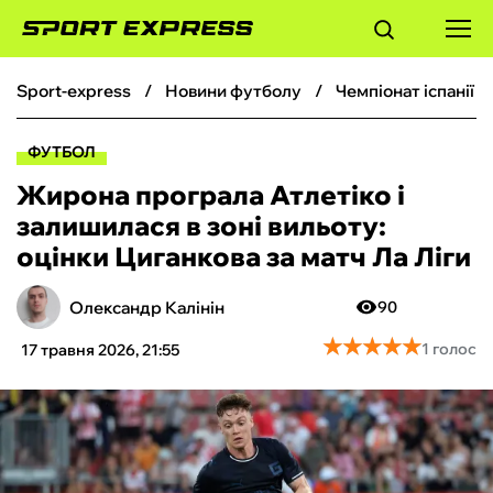
sport-express
новини футболу
чемпіонат іспанії 
ФУТБОЛ
ФУТБОЛ
БАСКЕТБОЛ
Жирона програла Атлетіко і
залишилася в зоні вильоту:
БОКС
оцінки Циганкова за матч Ла Ліги
ХОКЕЙ
Олександр Калінін
90
★
★
★
★
★
★
★
★
★
★
1 голос
17 травня 2026, 21:55
ТЕНІС
КІБЕРСПОРТ
ЧС-2026