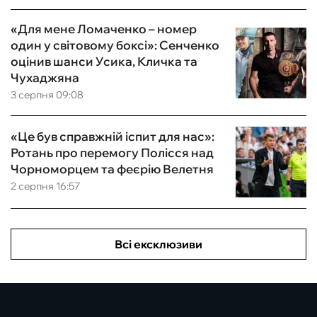
«Для мене Ломаченко – номер
один у світовому боксі»: Сенченко
оцінив шанси Усика, Кличка та
Чухаджяна
3 серпня 09:08
«Це був справжній іспит для нас»:
Ротань про перемогу Полісся над
Чорноморцем та феєрію Велетня
2 серпня 16:57
Всі ексклюзиви