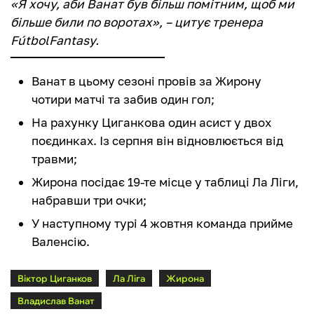
«Я хочу, аби Ванат був більш помітним, щоб ми
більше били по воротах», – цитує тренера
FútbolFantasy.
Ванат в цьому сезоні провів за Жирону
чотири матчі та забив один гол;
На рахунку Циганкова один асист у двох
поєдинках. Із серпня він відновлюється від
травми;
Жирона посідає 19-те місце у таблиці Ла Ліги,
набравши три очки;
У наступному турі 4 жовтня команда прийме
Валенсію.
Віктор Циганков
Ла Ліга
Жирона
Владислав Ванат