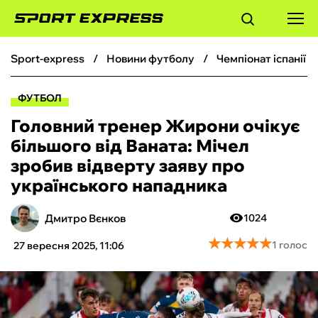
sport-express
новини футболу
чемпіонат іспанії 
ФУТБОЛ
ФУТБОЛ
БАСКЕТБОЛ
Головний тренер Жирони очікує
більшого від Ваната: Мічел
БОКС
зробив відверту заяву про
українського нападника
ХОКЕЙ
Дмитро Вєнков
1024
ТЕНІС
★
★
★
★
★
★
★
★
★
★
1 голос
27 вересня 2025, 11:06
КІБЕРСПОРТ
ЧС-2026