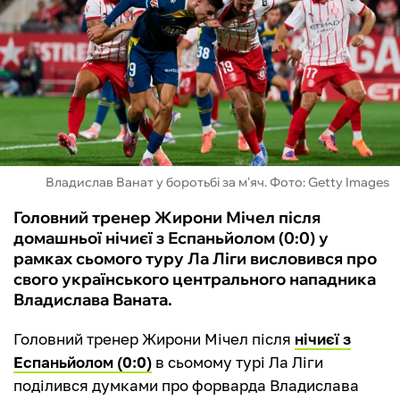
ФУТЗАЛ
ІНШІ
БУКМЕКЕРИ
Владислав Ванат у боротьбі за м'яч. Фото: Getty Images
Головний тренер Жирони Мічел після
домашньої нічиєї з Еспаньйолом (0:0) у
рамках сьомого туру Ла Ліги висловився про
свого українського центрального нападника
Владислава Ваната.
Головний тренер Жирони Мічел після
нічиєї з
Еспаньйолом (0:0)
в сьомому турі Ла Ліги
поділився думками про форварда Владислава