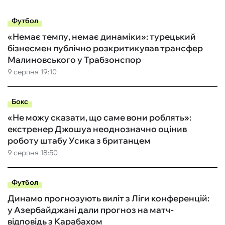
Футбол
«Немає темпу, немає динаміки»: турецький
бізнесмен публічно розкритикував трансфер
Малиновського у Трабзонспор
9 серпня 19:10
Бокс
«Не можу сказати, що саме вони роблять»:
екстренер Джошуа неоднозначно оцінив
роботу штабу Усика з британцем
9 серпня 18:50
Футбол
Динамо прогнозують виліт з Ліги конференцій:
у Азербайджані дали прогноз на матч-
відповідь з Карабахом