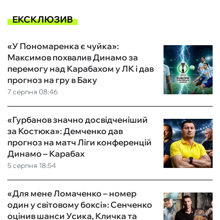
ЕКСКЛЮЗИВ
«У Пономаренка є чуйка»:
Максимов похвалив Динамо за
перемогу над Карабахом у ЛК і дав
прогноз на гру в Баку
7 серпня 08:46
«Гурбанов значно досвідченіший
за Костюка»: Демченко дав
прогноз на матч Ліги конференцій
Динамо – Карабах
5 серпня 18:54
«Для мене Ломаченко – номер
один у світовому боксі»: Сенченко
оцінив шанси Усика, Кличка та