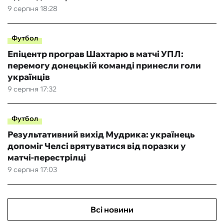
9 серпня 18:28
Футбол
Епіцентр програв Шахтарю в матчі УПЛ:
перемогу донецькій команді принесли голи
українців
9 серпня 17:32
Футбол
Результативний вихід Мудрика: українець
допоміг Челсі врятуватися від поразки у
матчі-перестрілці
9 серпня 17:03
Всі новини