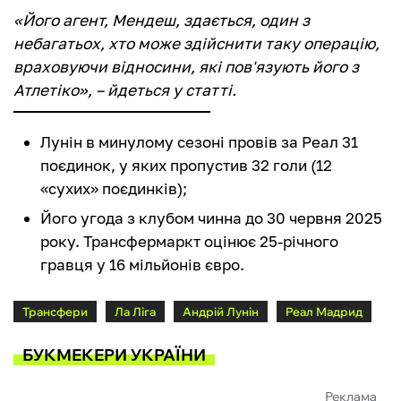
«Його агент, Мендеш, здається, один з
небагатьох, хто може здійснити таку операцію,
враховуючи відносини, які пов'язують його з
Атлетіко», – йдеться у статті.
Лунін в минулому сезоні провів за Реал 31
поєдинок, у яких пропустив 32 голи (12
«сухих» поєдинків);
Його угода з клубом чинна до 30 червня 2025
року. Трансфермаркт оцінює 25-річного
гравця у 16 мільйонів євро.
Трансфери
Ла Ліга
Андрій Лунін
Реал Мадрид
БУКМЕКЕРИ УКРАЇНИ
Реклама