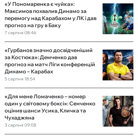
«У Пономаренка є чуйка»:
Максимов похвалив Динамо за
перемогу над Карабахом у ЛК і дав
прогноз на гру в Баку
7 серпня 08:46
«Гурбанов значно досвідченіший
за Костюка»: Демченко дав
прогноз на матч Ліги конференцій
Динамо – Карабах
5 серпня 18:54
«Для мене Ломаченко – номер
один у світовому боксі»: Сенченко
оцінив шанси Усика, Кличка та
Чухаджяна
3 серпня 09:08