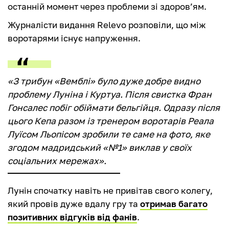
останній момент через проблеми зі здоров’ям.
Журналісти видання Relevo розповіли, що між
воротарями існує напруження.
«З трибун «Вемблі» було дуже добре видно
проблему Луніна і Куртуа. Після свистка Фран
Гонсалес побіг обіймати бельгійця. Одразу після
цього Кепа разом із тренером воротарів Реала
Луїсом Льопісом зробили те саме на фото, яке
згодом мадридський «№1» виклав у своїх
соціальних мережах».
Лунін спочатку навіть не привітав свого колегу,
який провів дуже вдалу гру та
отримав багато
позитивних відгуків від фанів
.