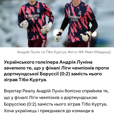
ФУТЗАЛ
ІНШІ
БУКМЕКЕРИ
Андрій Лунін та Тібо Куртуа. Фото: ФК Реал (Мадрид)
Українського голкіпера Андрія Луніна
зачепило те, що у фіналі Ліги чемпіонів проти
дортмундської Боруссії (0:2) замість нього
зіграв Тібо Куртуа.
Воротар Реалу Андрій Лунін болісно сприйняв те,
що у фіналі Ліги чемпіонів з дортмундською
Боруссією (0:2) замість нього зіграв Тібо Куртуа.
Хоча українець і приєднався до команди в