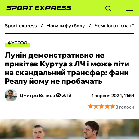
sport-express
новини футболу
чемпіонат іспанії 
ФУТБОЛ
ФУТБОЛ
БАСКЕТБОЛ
Лунін демонстративно не
привітав Куртуа з ЛЧ і може піти
БОКС
на скандальний трансфер: фани
Реалу йому не пробачать
ХОКЕЙ
Дмитро Вєнков
5518
4 червня 2024, 11:54
ТЕНІС
★
★
★
★
★
★
★
★
★
★
3 голоси
КІБЕРСПОРТ
ЧС-2026