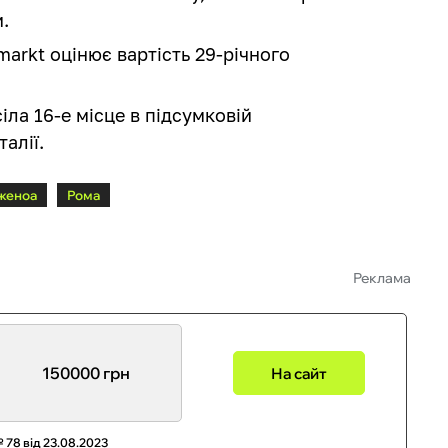
.
arkt оцінює вартість 29-річного
ла 16-е місце в підсумковій
алії.
женоа
Рома
Реклама
150000 грн
На сайт
 78 від 23.08.2023