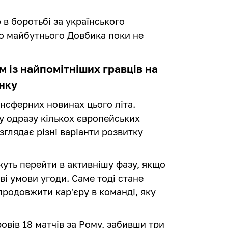
 в боротьбі за українського
о майбутнього Довбика поки не
 із найпомітніших гравців на
нку
ансферних новинах цього літа.
у одразу кількох європейських
озглядає різні варіанти розвитку
ть перейти в активнішу фазу, якщо
і умови угоди. Саме тоді стане
продовжити кар'єру в команді, яку
овів 18 матчів за Рому, забивши три