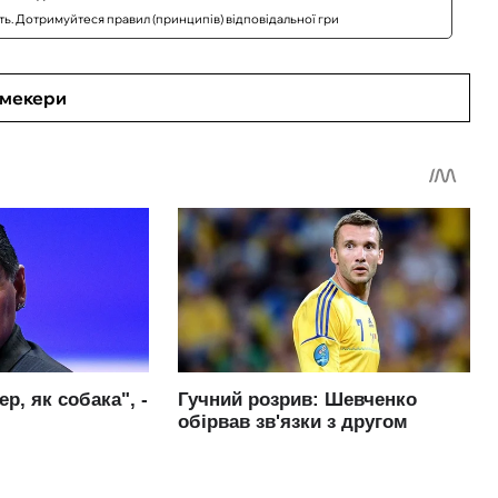
сть. Дотримуйтеся правил (принципів) відповідальної гри
кмекери