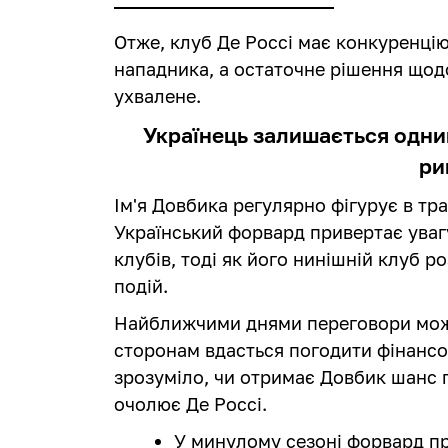
Отже, клуб Де Россі має конкуренцію
нападника, а остаточне рішення щод
ухвалене.
Українець залишається одним
ри
Ім'я Довбика регулярно фігурує в тр
Український форвард привертає уваг
клубів, тоді як його нинішній клуб р
подій.
Найближчими днями переговори можу
сторонам вдасться погодити фінансов
зрозуміло, чи отримає Довбик шанс 
очолює Де Россі.
У минулому сезоні форвард пр