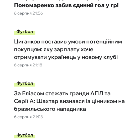
Пономаренко забив єдиний гол у грі
6 серпня 21:56
Футбол
Циганков поставив умови потенційним
покупцям: яку зарплату хоче
отримувати українець у новому клубі
6 серпня 21:18
Футбол
За Еліасом стежать гранди АПЛ та
Серії А: Шахтар визнався із цінником на
бразильського нападника
6 серпня 21:03
Футбол