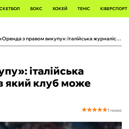
СКЕТБОЛ
БОКС
ХОКЕЙ
ТЕНІС
КІБЕРСПОРТ
«Оренда з правом викупу»: італійська журналістка сказала, в який клуб може перейти Довбик
пу»: італійська
в який клуб може
★
★
★
★
★
★
★
★
★
★
1 голос