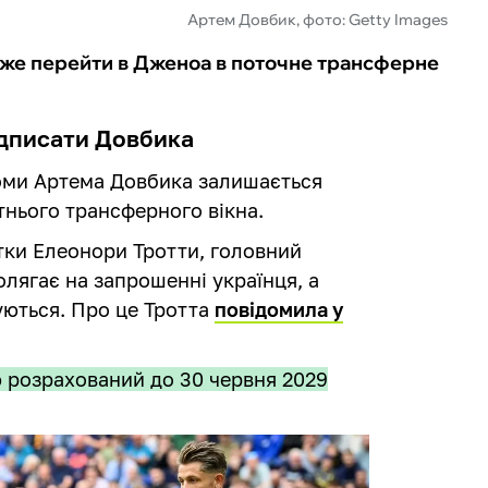
Артем Довбик, фото: Getty Images
же перейти в Дженоа в поточне трансферне
ідписати Довбика
оми Артема Довбика залишається
тнього трансферного вікна.
стки Елеонори Тротти, головний
лягає на запрошенні українця, а
ються. Про це Тротта
повідомила у
 розрахований до 30 червня 2029