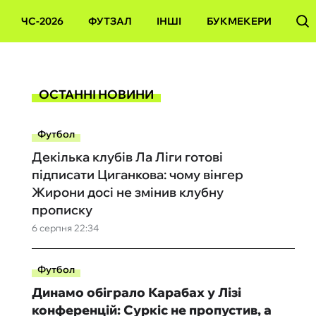
ЧС-2026
ФУТЗАЛ
ІНШІ
БУКМЕКЕРИ
ОСТАННІ НОВИНИ
Футбол
Декілька клубів Ла Ліги готові
підписати Циганкова: чому вінгер
Жирони досі не змінив клубну
прописку
6 серпня 22:34
Футбол
Динамо обіграло Карабах у Лізі
конференцій: Суркіс не пропустив, а