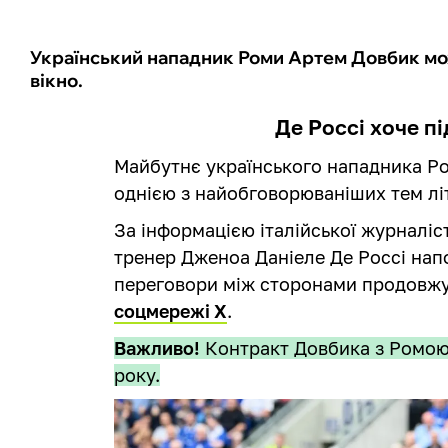
Український нападник Роми Артем Довбик мо
вікно.
Де Россі хоче п
Майбутнє українського нападника Р
однією з найобговорюваніших тем лі
За інформацією італійської журналі
тренер Дженоа Даніеле Де Россі напо
переговори між сторонами продовжу
соцмережі X
.
Важливо!
Контракт Довбика з Ромою
року.