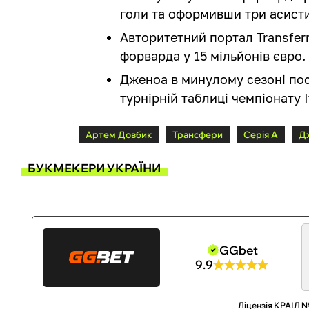
голи та оформивши три асисти
Авторитетний портал Transferm
форварда у 15 мільйонів євро.
Дженоа в минулому сезоні посі
турнірній таблиці чемпіонату Іт
Артем Довбик
Трансфери
Серія А
Д
БУКМЕКЕРИ УКРАЇНИ
GGbet
9.9
Ліцензія КРАІЛ №