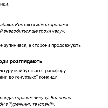
анди.
овбика. Контакти між сторонами
й знадобиться ще трохи часу».
не зупинився, а сторони продовжують
оди розглядають
уктуру майбутнього трансферу
їни до генуезької команди.
ренда з правом викупу. Водночас
и з Туреччини та Іспанії».