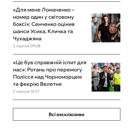
«Для мене Ломаченко –
номер один у світовому
боксі»: Сенченко оцінив
шанси Усика, Кличка та
Чухаджяна
3 серпня 09:08
«Це був справжній іспит для
нас»: Ротань про перемогу
Полісся над Чорноморцем
та феєрію Велетня
2 серпня 16:57
Всі ексклюзиви