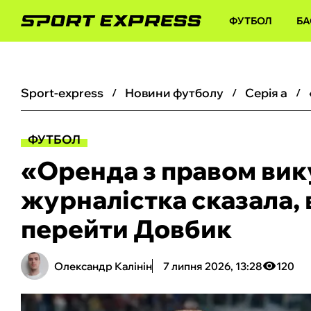
ФУТБОЛ
БА
sport-express
новини футболу
серія а
ФУТБОЛ
«Оренда з правом вику
журналістка сказала, 
перейти Довбик
Олександр Калінін
7 липня 2026, 13:28
120