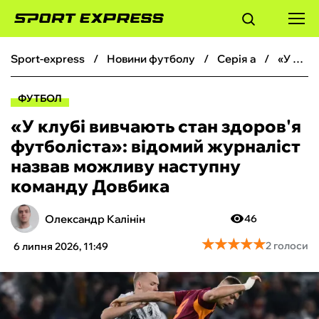
sport-express
новини футболу
серія а
«У клубі вивчають стан здоров'я футболіста»: відомий журналіст назвав можливу наступну команду Довбика
ФУТБОЛ
ФУТБОЛ
БАСКЕТБОЛ
«У клубі вивчають стан здоров'я
футболіста»: відомий журналіст
БОКС
назвав можливу наступну
команду Довбика
ХОКЕЙ
Олександр Калінін
46
ТЕНІС
★
★
★
★
★
★
★
★
★
★
2 голоси
6 липня 2026, 11:49
КІБЕРСПОРТ
ЧС-2026