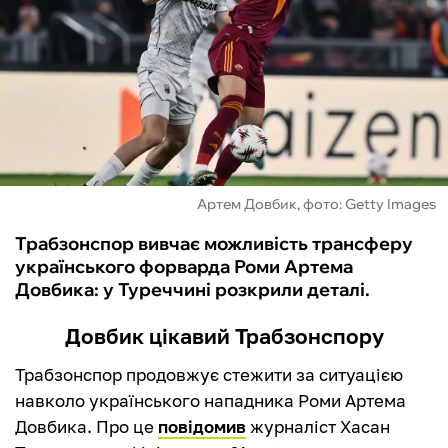
ФУТЗАЛ
ІНШІ
БУКМЕКЕРИ
Артем Довбик, фото: Getty Images
Трабзонспор вивчає можливість трансферу
українського форварда Роми Артема
Довбика: у Туреччині розкрили деталі.
Довбик цікавий Трабзонспору
Трабзонспор продовжує стежити за ситуацією
навколо українського нападника Роми Артема
Довбика. Про це
повідомив
журналіст Хасан