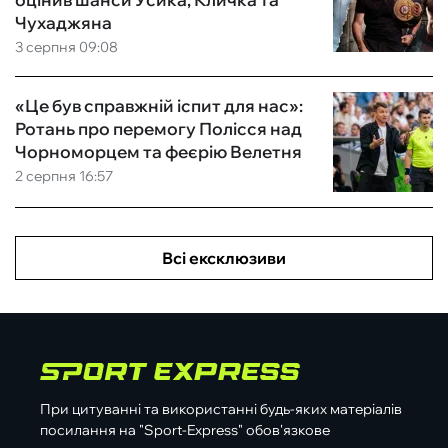
Чухаджяна
3 серпня 09:08
«Це був справжній іспит для нас»:
Ротань про перемогу Полісся над
Чорноморцем та феєрію Велетня
2 серпня 16:57
Всі ексклюзиви
При цитуванні та використанні будь-яких матеріалів
посилання на "Sport-Express" обов'язкове