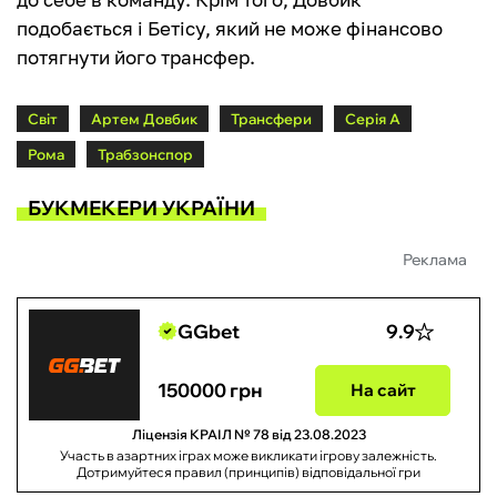
подобається і Бетісу, який не може фінансово
потягнути його трансфер.
Світ
Артем Довбик
Трансфери
Серія А
Рома
Трабзонспор
БУКМЕКЕРИ УКРАЇНИ
Реклама
GGbet
9.9
150000 грн
На сайт
Ліцензія КРАІЛ № 78 від 23.08.2023
Участь в азартних іграх може викликати ігрову залежність.
Дотримуйтеся правил (принципів) відповідальної гри