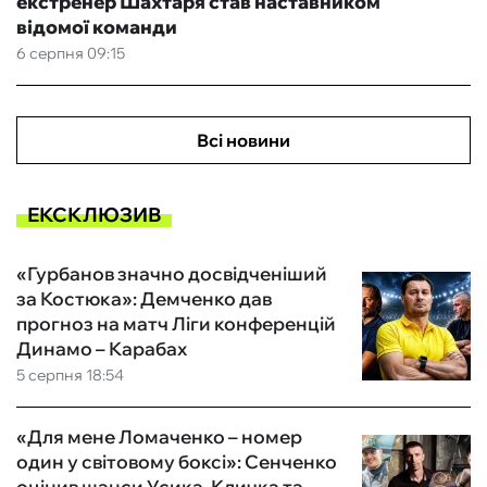
екстренер Шахтаря став наставником
відомої команди
6 серпня 09:15
Всі новини
ЕКСКЛЮЗИВ
«Гурбанов значно досвідченіший
за Костюка»: Демченко дав
прогноз на матч Ліги конференцій
Динамо – Карабах
5 серпня 18:54
«Для мене Ломаченко – номер
один у світовому боксі»: Сенченко
оцінив шанси Усика, Кличка та