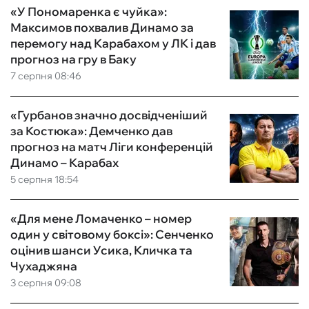
«У Пономаренка є чуйка»:
Максимов похвалив Динамо за
перемогу над Карабахом у ЛК і дав
прогноз на гру в Баку
7 серпня 08:46
«Гурбанов значно досвідченіший
за Костюка»: Демченко дав
прогноз на матч Ліги конференцій
Динамо – Карабах
5 серпня 18:54
«Для мене Ломаченко – номер
один у світовому боксі»: Сенченко
оцінив шанси Усика, Кличка та
Чухаджяна
3 серпня 09:08