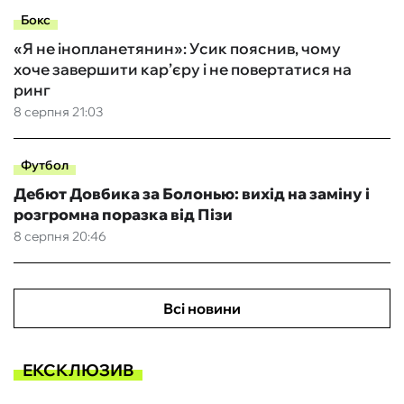
Бокс
«Я не інопланетянин»: Усик пояснив, чому
хоче завершити кар’єру і не повертатися на
ринг
8 серпня 21:03
Футбол
Дебют Довбика за Болонью: вихід на заміну і
розгромна поразка від Пізи
8 серпня 20:46
Всі новини
ЕКСКЛЮЗИВ