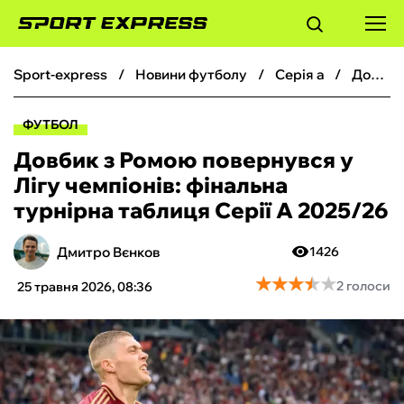
sport-express
новини футболу
серія а
Довбик з Ромою повернувся у Лігу чемпіонів: фінальна турнірна таблиця Серії А 2025/26
ФУТБОЛ
ФУТБОЛ
БАСКЕТБОЛ
Довбик з Ромою повернувся у
Лігу чемпіонів: фінальна
БОКС
турнірна таблиця Серії А 2025/26
ХОКЕЙ
Дмитро Вєнков
1426
★
★
★
★
★
★
★
★
★
★
2 голоси
25 травня 2026, 08:36
ТЕНІС
КІБЕРСПОРТ
ЧС-2026