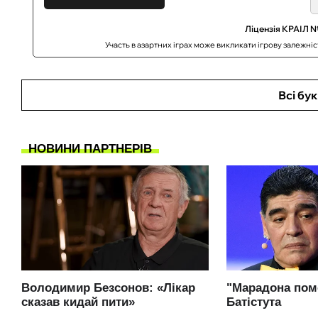
Ліцензія КРАІЛ №
Участь в азартних іграх може викликати ігрову залежні
Всі бу