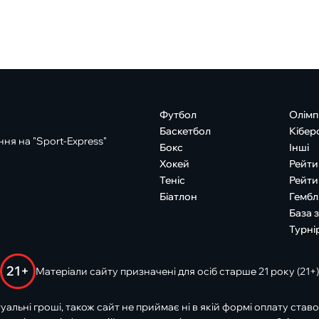
Футбол
Олімп
Баскетбол
Кібер
ня на "Sport-Express"
Бокс
Інші
Хокей
Рейти
Теніс
Рейти
Біатлон
Гембл
База 
Турні
21+
Матеріали сайту призначені для осіб старше 21 року (21+)
туальні гроші, також сайт не приймає ні в якій формі оплату ставо