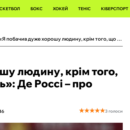
СКЕТБОЛ
БОКС
ХОКЕЙ
ТЕНІС
КІБЕРСПОРТ
«Я побачив дуже хорошу людину, крім того, що він великий гравець»: Де Россі – про відхід Малиновського
шу людину, крім того,
»: Де Россі – про
★
★
★
★
★
★
★
★
★
★
46
3 голоси