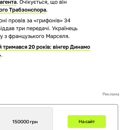
 агента
. Очікується, що він
кого Трабзонспора
.
ні провів за «грифонів» 34
віддав три передачі. Українець
у з французького Марселя.
 тримався 20 років: вінгер Динамо
ь
.
Реклама
150000 грн
На сайт