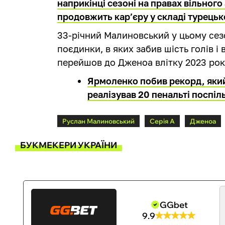
наприкінці сезоні на правах вільного
продовжить кар’єру у складі турець
33-річний Малиновський у цьому сезо
поєдинки, в яких забив шість голів і 
перейшов до Дженоа влітку 2023 рок
Ярмоленко побив рекорд, який
реалізував 20 пенальті поспіл
Руслан Малиновський
Серія А
Дженоа
БУКМЕКЕРИ УКРАЇНИ
GGbet
9.9