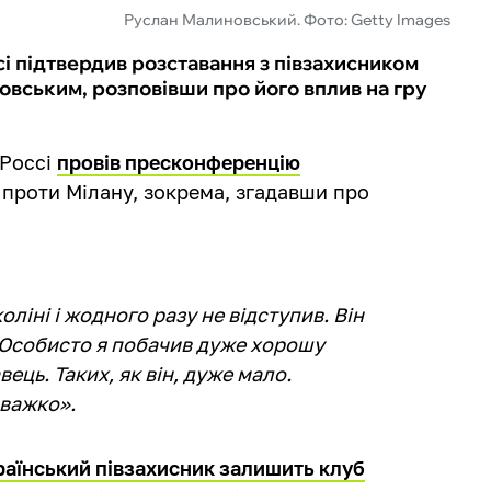
Руслан Малиновський. Фото: Getty Images
і підтвердив розставання з півзахисником
овським, розповівши про його вплив на гру
 Россі
провів пресконференцію
А проти Мілану, зокрема, згадавши про
оліні і жодного разу не відступив. Він
 Особисто я побачив дуже хорошу
вець. Таких, як він, дуже мало.
 важко».
раїнський півзахисник залишить клуб