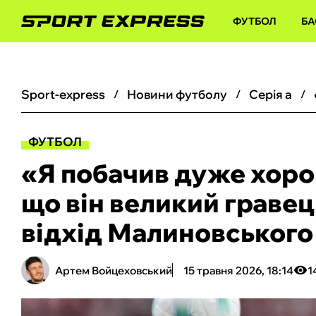
ФУТБОЛ
БА
sport-express
новини футболу
серія а
ФУТБОЛ
«Я побачив дуже хоро
що він великий гравець
відхід Малиновського
Артем Войцеховський
15 травня 2026, 18:14
1