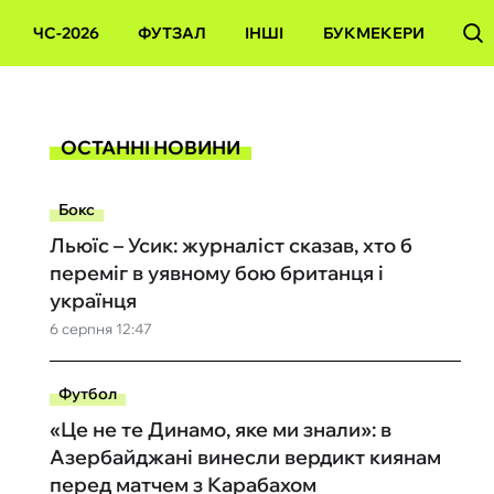
ЧС-2026
ФУТЗАЛ
ІНШІ
БУКМЕКЕРИ
ОСТАННІ НОВИНИ
Бокс
Льюїс – Усик: журналіст сказав, хто б
переміг в уявному бою британця і
українця
6 серпня 12:47
Футбол
«Це не те Динамо, яке ми знали»: в
Азербайджані винесли вердикт киянам
перед матчем з Карабахом