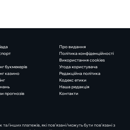
іада
Про видання
спорт
Політика конфіденційності
Використання cookies
нг букмекерів
Угода користувача
нг казино
Редакційна політика
інг
Кодекс етики
знань
Наша редакція
ри прогнозів
Контакти
к та/інших платежів, які пов’язані/можуть бути пов’язані з