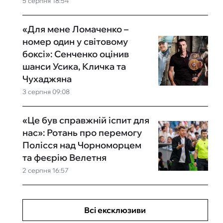
5 серпня 18:54
«Для мене Ломаченко –
номер один у світовому
боксі»: Сенченко оцінив
шанси Усика, Кличка та
Чухаджяна
3 серпня 09:08
«Це був справжній іспит для
нас»: Ротань про перемогу
Полісся над Чорноморцем
та феєрію Велетня
2 серпня 16:57
Всі ексклюзиви