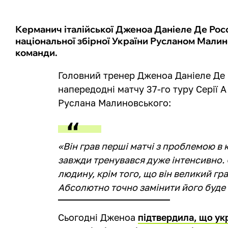
Керманич італійської Дженоа Даніеле Де Росс
національної збірної України Русланом Малин
команди.
Головний тренер Дженоа Даніеле Де
напередодні матчу 37-го туру Серії 
Руслана Малиновського:
«Він грав перші матчі з проблемою в к
завжди тренувався дуже інтенсивно.
людину, крім того, що він великий гра
Абсолютно точно замінити його буде
Сьогодні Дженоа
підтвердила, що ук