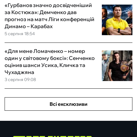
«Гурбанов значно досвідченіший
за Костюка»: Демченко дав
прогноз на матч Ліги конференцій
Динамо – Карабах
5 серпня 18:54
«Для мене Ломаченко – номер
один у світовому боксі»: Сенченко
оцінив шанси Усика, Кличка та
Чухаджяна
3 серпня 09:08
Всі ексклюзиви