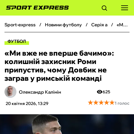
sport-express
новини футболу
серія а
«Ми вже не вперше бачимо»: колишній захисник Роми припустив, чому Довбик не заграв у римській команді
ФУТБОЛ
ФУТБОЛ
БАСКЕТБОЛ
«Ми вже не вперше бачимо»:
колишній захисник Роми
БОКС
припустив, чому Довбик не
заграв у римській команді
ХОКЕЙ
Олександр Калінін
625
ТЕНІС
★
★
★
★
★
★
★
★
★
★
1 голос
20 квітня 2026, 13:29
КІБЕРСПОРТ
ЧС-2026