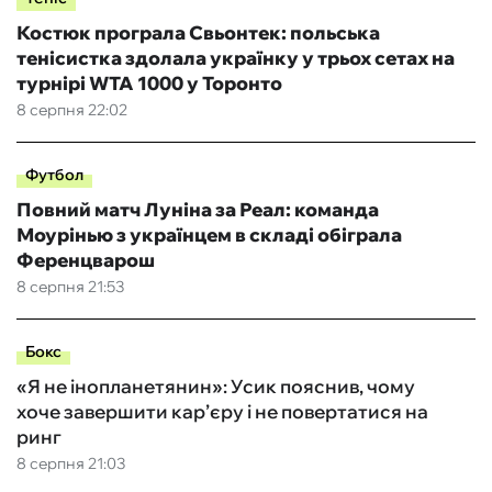
Костюк програла Свьонтек: польська
тенісистка здолала українку у трьох сетах на
турнірі WTA 1000 у Торонто
8 серпня 22:02
Футбол
Повний матч Луніна за Реал: команда
Моурінью з українцем в складі обіграла
Ференцварош
8 серпня 21:53
Бокс
«Я не інопланетянин»: Усик пояснив, чому
хоче завершити кар’єру і не повертатися на
ринг
8 серпня 21:03