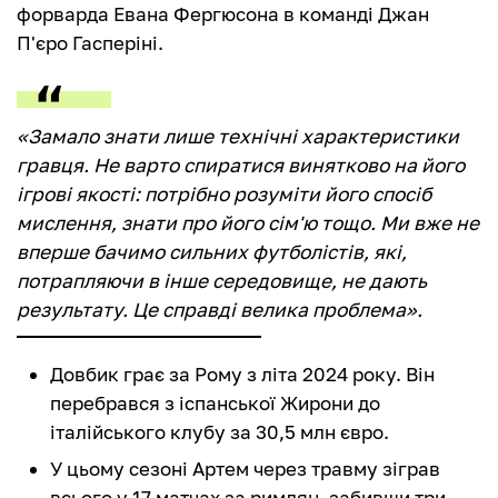
форварда Евана Фергюсона в команді Джан
П'єро Гасперіні.
«Замало знати лише технічні характеристики
гравця. Не варто спиратися винятково на його
ігрові якості: потрібно розуміти його спосіб
мислення, знати про його сім'ю тощо. Ми вже не
вперше бачимо сильних футболістів, які,
потрапляючи в інше середовище, не дають
результату. Це справді велика проблема».
Довбик грає за Рому з літа 2024 року. Він
перебрався з іспанської Жирони до
італійського клубу за 30,5 млн євро.
У цьому сезоні Артем через травму зіграв
всього у 17 матчах за римлян, забивши три