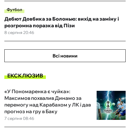
Футбол
Дебют Довбика за Болонью: вихід на заміну і
розгромна поразка від Пізи
8 серпня 20:46
Всі новини
ЕКСКЛЮЗИВ
«У Пономаренка є чуйка»:
Максимов похвалив Динамо за
перемогу над Карабахом у ЛК і дав
прогноз на гру в Баку
7 серпня 08:46