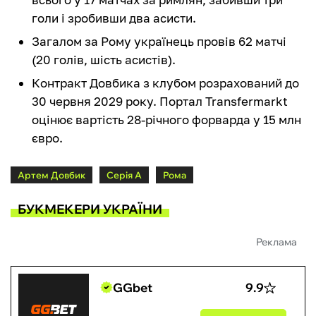
голи і зробивши два асисти.
Загалом за Рому українець провів 62 матчі
(20 голів, шість асистів).
Контракт Довбика з клубом розрахований до
30 червня 2029 року. Портал Transfermarkt
оцінює вартість 28-річного форварда у 15 млн
євро.
Артем Довбик
Серія А
Рома
БУКМЕКЕРИ УКРАЇНИ
Реклама
GGbet
9.9