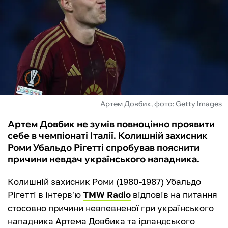
ФУТЗАЛ
ІНШІ
БУКМЕКЕРИ
Артем Довбик, фото: Getty Images
Артем Довбик не зумів повноцінно проявити
себе в чемпіонаті Італії. Колишній захисник
Роми Убальдо Рігетті спробував пояснити
причини невдач українського нападника.
Колишній захисник Роми (1980-1987) Убальдо
Рігетті в інтерв'ю
TMW Radio
відповів на питання
стосовно причини невпевненої гри українського
нападника Артема Довбика та ірландського