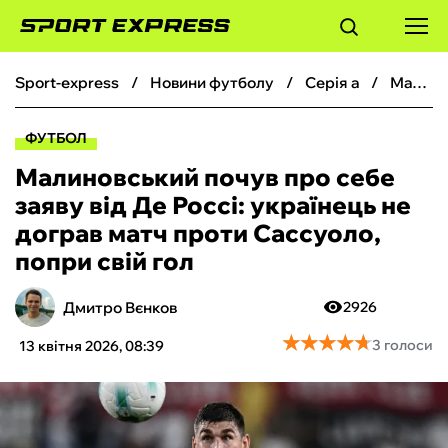
sport-express
новини футболу
серія а
Малиновський почув про себе заяву від Де Россі: українець не дограв матч проти Сассуоло, попри свій гол
ФУТБОЛ
ФУТБОЛ
БАСКЕТБОЛ
Малиновський почув про себе
заяву від Де Россі: українець не
БОКС
дограв матч проти Сассуоло,
попри свій гол
ХОКЕЙ
Дмитро Вєнков
2926
ТЕНІС
★
★
★
★
★
★
★
★
★
★
3 голоси
13 квітня 2026, 08:39
КІБЕРСПОРТ
ЧС-2026