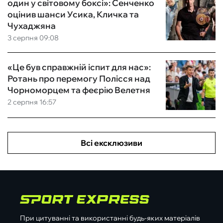
один у світовому боксі»: Сенченко
оцінив шанси Усика, Кличка та
Чухаджяна
3 серпня 09:08
«Це був справжній іспит для нас»:
Ротань про перемогу Полісся над
Чорноморцем та феєрію Велетня
2 серпня 16:57
Всі ексклюзиви
При цитуванні та використанні будь-яких матеріалів