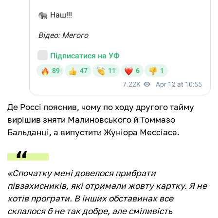
Де Россі пояснив, чому по ходу другого тайму
вирішив зняти Малиновського й Томмазо
Бальданці, а випустити Жуніора Мессіаса.
«Спочатку мені довелося прибрати
півзахисників, які отримали жовту картку. Я не
хотів програти. В інших обставинах все
склалося б не так добре, але сміливість