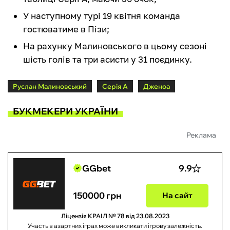
У наступному турі 19 квітня команда
гостюватиме в Пізи;
На рахунку Малиновського в цьому сезоні
шість голів та три асисти у 31 поєдинку.
Руслан Малиновський
Серія А
Дженоа
БУКМЕКЕРИ УКРАЇНИ
Реклама
GGbet
9.9
150000 грн
На сайт
Ліцензія КРАІЛ № 78 від 23.08.2023
Участь в азартних іграх може викликати ігрову залежність.