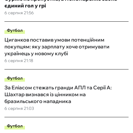
єдиний гол у грі
6 серпня 21:56
Футбол
Циганков поставив умови потенційним
покупцям: яку зарплату хоче отримувати
українець у новому клубі
6 серпня 21:18
Футбол
За Еліасом стежать гранди АПЛ та Серії А:
Шахтар визнався із цінником на
бразильського нападника
6 серпня 21:03
Футбол