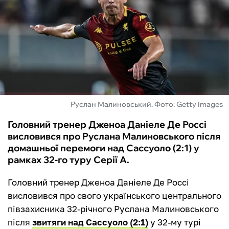
ФУТЗАЛ
ІНШІ
БУКМЕКЕРИ
Руслан Малиновський. Фото: Getty Images
Головний тренер Дженоа Даніеле Де Россі
висловився про Руслана Малиновського після
домашньої перемоги над Сассуоло (2:1) у
рамках 32-го туру Серії А.
Головний тренер Дженоа Даніеле Де Россі
висловився про свого українського центрального
півзахисника 32-річного Руслана Малиновського
після
звитяги над Сассуоло (2:1)
у 32-му турі