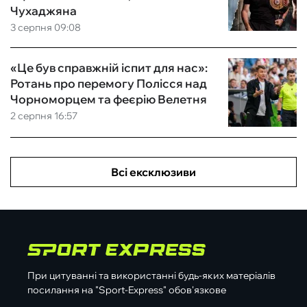
Чухаджяна
3 серпня 09:08
«Це був справжній іспит для нас»:
Ротань про перемогу Полісся над
Чорноморцем та феєрію Велетня
2 серпня 16:57
Всі ексклюзиви
При цитуванні та використанні будь-яких матеріалів
посилання на "Sport-Express" обов'язкове