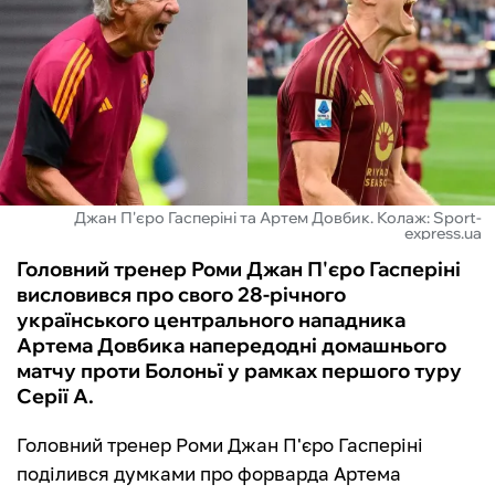
ФУТЗАЛ
ІНШІ
БУКМЕКЕРИ
Джан П'єро Гасперіні та Артем Довбик. Колаж: Sport-
express.ua
Головний тренер Роми Джан П'єро Гасперіні
висловився про свого 28-річного
українського центрального нападника
Артема Довбика напередодні домашнього
матчу проти Болоньї у рамках першого туру
Серії А.
Головний тренер Роми Джан П'єро Гасперіні
поділився думками про форварда Артема