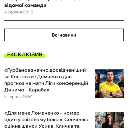
відомої команди
6 серпня 09:15
Всі новини
ЕКСКЛЮЗИВ
«Гурбанов значно досвідченіший
за Костюка»: Демченко дав
прогноз на матч Ліги конференцій
Динамо – Карабах
5 серпня 18:54
«Для мене Ломаченко – номер
один у світовому боксі»: Сенченко
оцінив шанси Усика, Кличка та