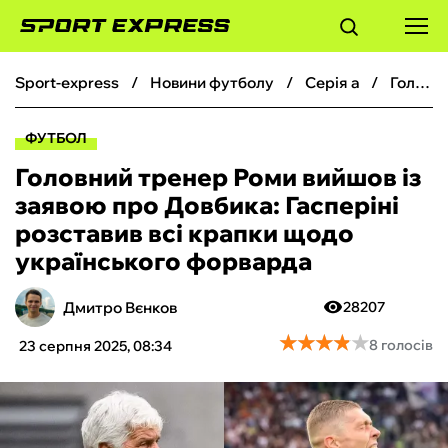
sport-express
новини футболу
серія а
Головний тренер Роми вийшов із заявою про Довбика: Гасперіні розставив всі крапки щодо українського форварда
ФУТБОЛ
ФУТБОЛ
БАСКЕТБОЛ
Головний тренер Роми вийшов із
заявою про Довбика: Гасперіні
БОКС
розставив всі крапки щодо
українського форварда
ХОКЕЙ
Дмитро Вєнков
28207
ТЕНІС
★
★
★
★
★
★
★
★
★
★
8 голосів
23 серпня 2025, 08:34
КІБЕРСПОРТ
ЧС-2026