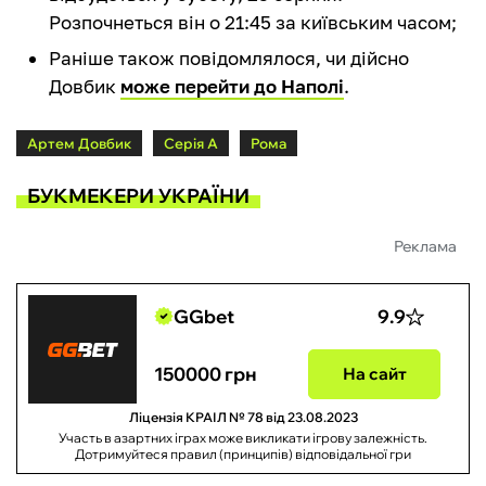
Розпочнеться він о 21:45 за київським часом;
Раніше також повідомлялося, чи дійсно
Довбик
може перейти до Наполі
.
Артем Довбик
Серія А
Рома
БУКМЕКЕРИ УКРАЇНИ
Реклама
GGbet
9.9
150000 грн
На сайт
Ліцензія КРАІЛ № 78 від 23.08.2023
Участь в азартних іграх може викликати ігрову залежність.
Дотримуйтеся правил (принципів) відповідальної гри