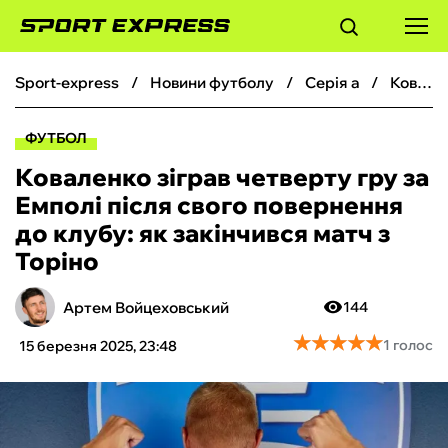
sport-express
новини футболу
серія а
Коваленко зіграв четверту гру за Емполі після свого повернення до клубу: як закінчився матч з Торіно
ФУТБОЛ
ФУТБОЛ
БАСКЕТБОЛ
Коваленко зіграв четверту гру за
Емполі після свого повернення
БОКС
до клубу: як закінчився матч з
Торіно
ХОКЕЙ
Артем Войцеховський
144
ТЕНІС
★
★
★
★
★
★
★
★
★
★
1 голос
15 березня 2025, 23:48
КІБЕРСПОРТ
ЧС-2026