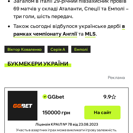
Загалом в Італії 29-річний півзахисник провів
69 матчів у складі Аталанти, Спеції та Емполі –
три голи, шість передач.
Також сьогодні відбулося українське дербі
в
рамках чемпіонату Англії
та
MLS
.
Віктор Коваленко
Серія А
Емполі
БУКМЕКЕРИ УКРАЇНИ
Реклама
GGbet
9.9
150000 грн
На сайт
Ліцензія КРАІЛ № 78 від 23.08.2023
Участь в азартних іграх може викликати ігрову залежність.