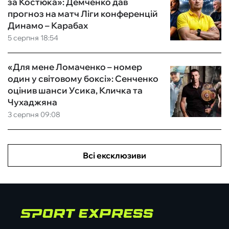
за Костюка»: Демченко дав
прогноз на матч Ліги конференцій
Динамо – Карабах
5 серпня 18:54
«Для мене Ломаченко – номер
один у світовому боксі»: Сенченко
оцінив шанси Усика, Кличка та
Чухаджяна
3 серпня 09:08
Всі ексклюзиви