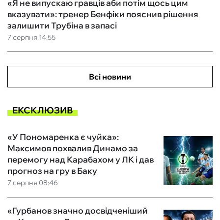
«Я не випускаю гравців аби потім щось цим
вказувати»: тренер Бенфіки пояснив рішення
залишити Трубіна в запасі
7 серпня 14:55
Всі новини
ЕКСКЛЮЗИВ
«У Пономаренка є чуйка»:
Максимов похвалив Динамо за
перемогу над Карабахом у ЛК і дав
прогноз на гру в Баку
7 серпня 08:46
«Гурбанов значно досвідченіший