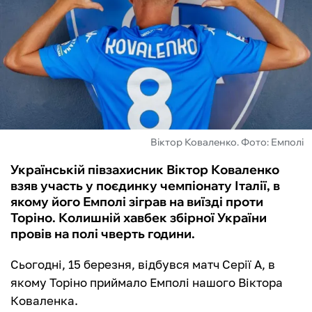
ФУТЗАЛ
ІНШІ
БУКМЕКЕРИ
Віктор Коваленко. Фото: Емполі
Українській півзахисник Віктор Коваленко
взяв участь у поєдинку чемпіонату Італії, в
якому його Емполі зіграв на виїзді проти
Торіно. Колишній хавбек збірної України
провів на полі чверть години.
Сьогодні, 15 березня, відбувся матч Серії А, в
якому Торіно приймало Емполі нашого Віктора
Коваленка.