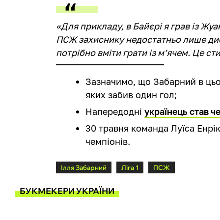
«Для прикладу, в Байєрі я грав із Жуа
ПСЖ захиснику недостатньо лише ди
потрібно вміти грати із м’ячем. Це ст
Зазначимо, що Забарний в цьом
яких забив один гол;
Напередодні
українець став ч
30 травня команда Луїса Енрік
чемпіонів.
Ілля Забарний
Ліга 1
ПСЖ
БУКМЕКЕРИ УКРАЇНИ