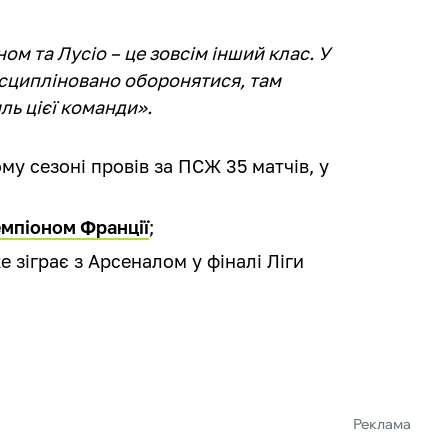
ном та Лусіо – це зовсім інший клас. У
сципліновано оборонятися, там
иль цієї команди».
у сезоні провів за ПСЖ 35 матчів, у
емпіоном Франції
;
е зіграє з Арсеналом у фіналі Ліги
Реклама