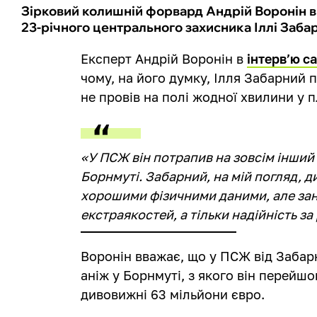
Зірковий колишній форвард Андрій Воронін 
23-річного центрального захисника Іллі Заба
Експерт Андрій Воронін в
інтерв’ю с
чому, на його думку, Ілля Забарний 
не провів на полі жодної хвилини у п
«У ПСЖ він потрапив на зовсім інший 
Борнмуті. Забарний, на мій погляд, 
хорошими фізичними даними, але зана
екстраякостей, а тільки надійність за
Воронін вважає, що у ПСЖ від Забар
аніж у Борнмуті, з якого він перейшо
дивовижні 63 мільйони євро.