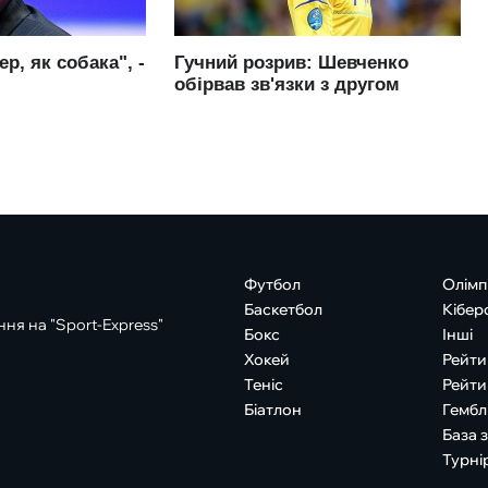
Футбол
Олімп
Баскетбол
Кібер
ня на "Sport-Express"
Бокс
Інші
Хокей
Рейти
Теніс
Рейти
Біатлон
Гембл
База 
Турні