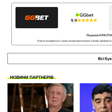
GGbet
9.9
Ліцензія КРАІЛ №
Участь в азартних іграх може викликати ігрову залежні
Всі бу