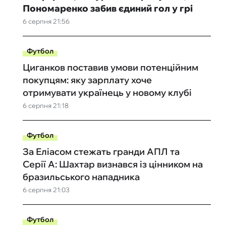
Пономаренко забив єдиний гол у грі
6 серпня 21:56
Футбол
Циганков поставив умови потенційним
покупцям: яку зарплату хоче
отримувати українець у новому клубі
6 серпня 21:18
Футбол
За Еліасом стежать гранди АПЛ та
Серії А: Шахтар визнався із цінником на
бразильського нападника
6 серпня 21:03
Футбол