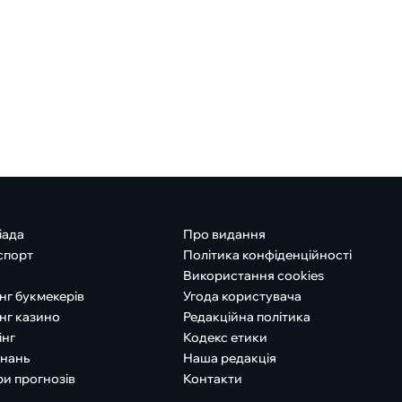
іада
Про видання
спорт
Політика конфіденційності
Використання cookies
нг букмекерів
Угода користувача
нг казино
Редакційна політика
інг
Кодекс етики
знань
Наша редакція
ри прогнозів
Контакти