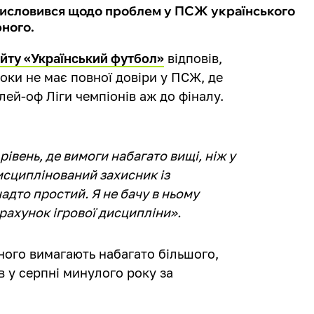
висловився щодо проблем у ПСЖ українського
рного.
айту «Український футбол»
відповів,
поки не має повної довіри у ПСЖ, де
лей-оф Ліги чемпіонів аж до фіналу.
рівень, де вимоги набагато вищі, ніж у
дисциплінований захисник із
дто простий. Я не бачу в ньому
 рахунок ігрової дисципліни».
ного вимагають набагато більшого,
в у серпні минулого року за