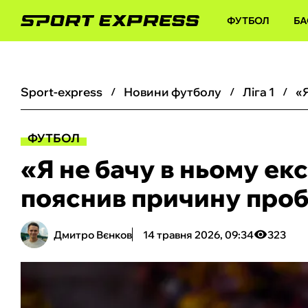
ФУТБОЛ
БА
sport-express
новини футболу
ліга 1
ФУТБОЛ
«Я не бачу в ньому ек
пояснив причину про
Дмитро Вєнков
14 травня 2026, 09:34
323