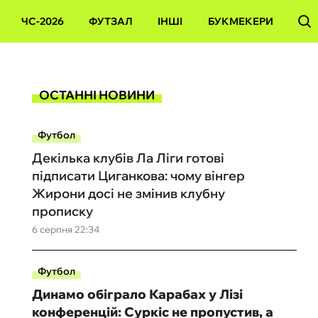
ЧС-2026
ФУТЗАЛ
ІНШІ
БУКМЕКЕРИ
ОСТАННІ НОВИНИ
Футбол
Декілька клубів Ла Ліги готові
підписати Циганкова: чому вінгер
Жирони досі не змінив клубну
прописку
6 серпня 22:34
Футбол
Динамо обіграло Карабах у Лізі
конференцій: Суркіс не пропустив, а