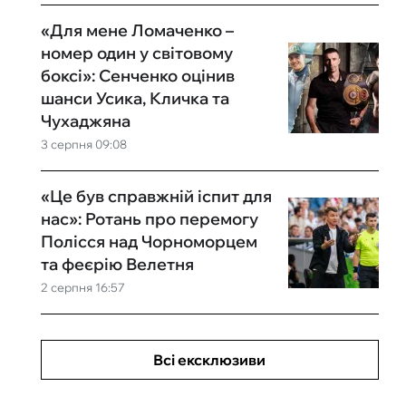
«Для мене Ломаченко –
номер один у світовому
боксі»: Сенченко оцінив
шанси Усика, Кличка та
Чухаджяна
3 серпня 09:08
«Це був справжній іспит для
нас»: Ротань про перемогу
Полісся над Чорноморцем
та феєрію Велетня
2 серпня 16:57
Всі ексклюзиви