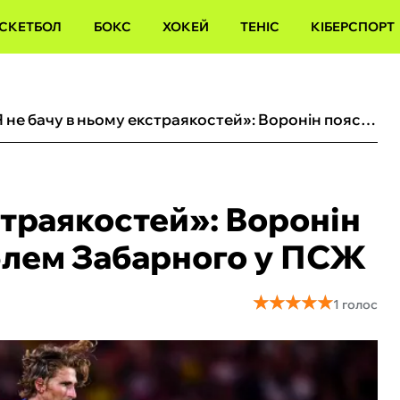
СКЕТБОЛ
БОКС
ХОКЕЙ
ТЕНІС
КІБЕРСПОРТ
«Я не бачу в ньому екстраякостей»: Воронін пояснив причину проблем Забарного у ПСЖ
страякостей»: Воронін
блем Забарного у ПСЖ
★
★
★
★
★
★
★
★
★
★
1 голос