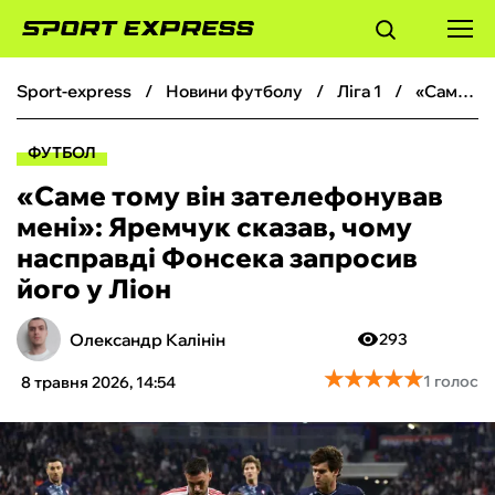
sport-express
новини футболу
ліга 1
«Саме тому він зателефонував мені»: Яремчук сказав, чому насправді Фонсека запросив його у Ліон
ФУТБОЛ
ФУТБОЛ
БАСКЕТБОЛ
«Саме тому він зателефонував
мені»: Яремчук сказав, чому
БОКС
насправді Фонсека запросив
його у Ліон
ХОКЕЙ
Олександр Калінін
293
ТЕНІС
★
★
★
★
★
★
★
★
★
★
1 голос
8 травня 2026, 14:54
КІБЕРСПОРТ
ЧС-2026