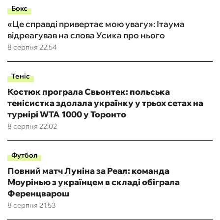
Бокс
«Це справді привертає мою увагу»: Ітаума
відреагував на слова Усика про нього
8 серпня 22:54
Теніс
Костюк програла Свьонтек: польська
тенісистка здолала українку у трьох сетах на
турнірі WTA 1000 у Торонто
8 серпня 22:02
Футбол
Повний матч Луніна за Реал: команда
Моурінью з українцем в складі обіграла
Ференцварош
8 серпня 21:53