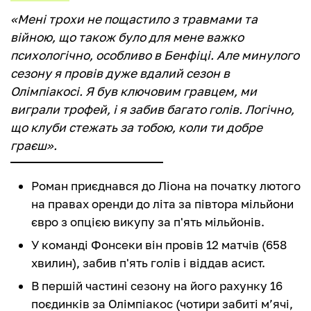
«Мені трохи не пощастило з травмами та
війною, що також було для мене важко
психологічно, особливо в Бенфіці. Але минулого
сезону я провів дуже вдалий сезон в
Олімпіакосі. Я був ключовим гравцем, ми
виграли трофей, і я забив багато голів. Логічно,
що клуби стежать за тобою, коли ти добре
граєш».
Роман приєднався до Ліона на початку лютого
на правах оренди до літа за півтора мільйони
євро з опцією викупу за п'ять мільйонів.
У команді Фонсеки він провів 12 матчів (658
хвилин), забив п'ять голів і віддав асист.
В першій частині сезону на його рахунку 16
поєдинків за Олімпіакос (чотири забиті м’ячі,