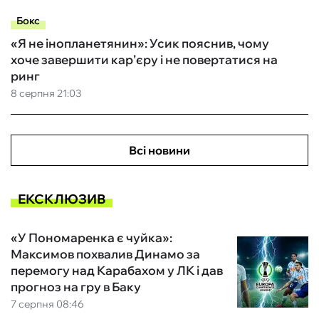
Бокс
«Я не інопланетянин»: Усик пояснив, чому
хоче завершити кар’єру і не повертатися на
ринг
8 серпня 21:03
Всі новини
ЕКСКЛЮЗИВ
«У Пономаренка є чуйка»:
Максимов похвалив Динамо за
перемогу над Карабахом у ЛК і дав
прогноз на гру в Баку
7 серпня 08:46