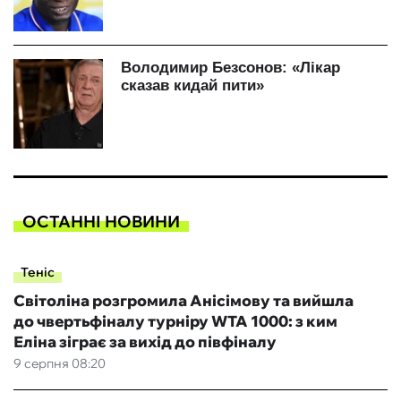
ОСТАННІ НОВИНИ
Теніс
Світоліна розгромила Анісімову та вийшла
до чвертьфіналу турніру WTA 1000: з ким
Еліна зіграє за вихід до півфіналу
9 серпня 08:20