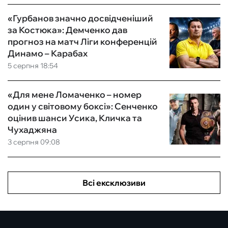
«Гурбанов значно досвідченіший
за Костюка»: Демченко дав
прогноз на матч Ліги конференцій
Динамо – Карабах
5 серпня 18:54
«Для мене Ломаченко – номер
один у світовому боксі»: Сенченко
оцінив шанси Усика, Кличка та
Чухаджяна
3 серпня 09:08
Всі ексклюзиви