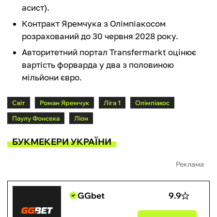
асист).
Контракт Яремчука з Олімпіакосом
розрахований до 30 червня 2028 року.
Авторитетний портал Transfermarkt оцінює
вартість форварда у два з половиною
мільйони євро.
Світ
Роман Яремчук
Ліга 1
Олімпіакос
Паулу Фонсека
Ліон
БУКМЕКЕРИ УКРАЇНИ
Реклама
GGbet
9.9