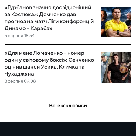
«Гурбанов значно досвідченіший
за Костюка»: Демченко дав
прогноз на матч Ліги конференцій
Динамо – Карабах
5 серпня 18:54
«Для мене Ломаченко – номер
один у світовому боксі»: Сенченко
оцінив шанси Усика, Кличка та
Чухаджяна
3 серпня 09:08
Всі ексклюзиви