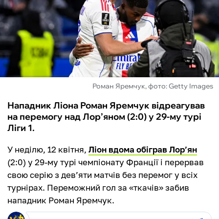
ФУТЗАЛ
ІНШІ
БУКМЕКЕРИ
Роман Яремчук, фото: Getty Images
Нападник Ліона Роман Яремчук відреагував
на перемогу над Лор’яном (2:0) у 29-му турі
Ліги 1.
У неділю, 12 квітня,
Ліон вдома обіграв Лор’ян
(2:0) у 29-му турі чемпіонату Франції і перервав
свою серію з дев’яти матчів без перемог у всіх
турнірах. Переможний гол за «ткачів» забив
нападник Роман Яремчук.