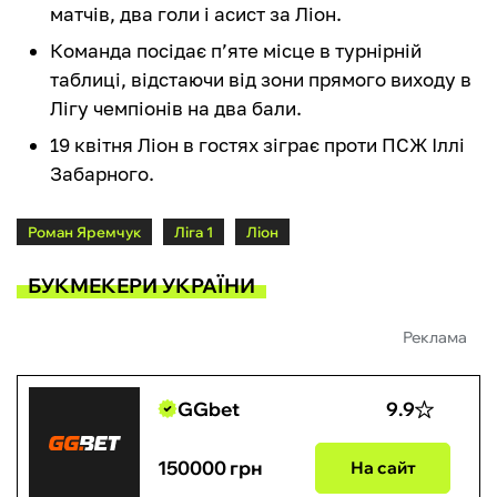
матчів, два голи і асист за Ліон.
Команда посідає п’яте місце в турнірній
таблиці, відстаючи від зони прямого виходу в
Лігу чемпіонів на два бали.
19 квітня Ліон в гостях зіграє проти ПСЖ Іллі
Забарного.
Роман Яремчук
Ліга 1
Ліон
БУКМЕКЕРИ УКРАЇНИ
Реклама
GGbet
9.9
150000 грн
На сайт