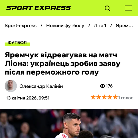
sport-express
новини футболу
ліга 1
Яремчук відреагував на матч Ліона: українець зробив заяву після переможного голу
ФУТБОЛ
ФУТБОЛ
БАСКЕТБОЛ
Яремчук відреагував на матч
Ліона: українець зробив заяву
БОКС
після переможного голу
ХОКЕЙ
Олександр Калінін
176
★
★
★
★
★
★
★
★
★
★
1 голос
13 квітня 2026, 09:51
ТЕНІС
КІБЕРСПОРТ
ЧС-2026