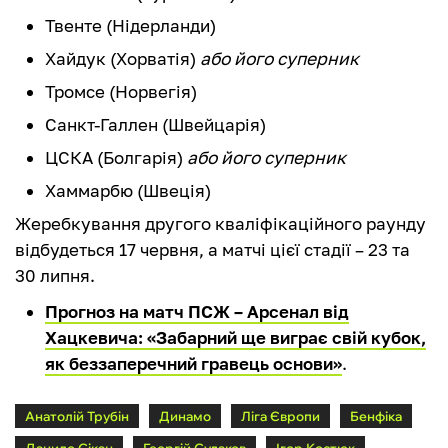
Твенте (Нідерланди)
Хайдук (Хорватія)
або його суперник
Тромсе (Норвегія)
Санкт-Галлен (Швейцарія)
ЦСКА (Болгарія)
або його суперник
Хаммарбю (Швеція)
Жеребкування другого кваліфікаційного раунду
відбудеться 17 червня, а матчі цієї стадії – 23 та
30 липня.
Прогноз на матч ПСЖ – Арсенал від
Хацкевича: «Забарний ще виграє свій кубок,
як беззаперечний гравець основи»
.
Анатолій Трубін
Динамо
Ліга Європи
Бенфіка