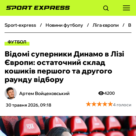
sport-express
новини футболу
ліга європи
Відомі суперники Динамо в Лізі Європи: остаточний склад кошиків першого та другого раунду відбору
ФУТБОЛ
ФУТБОЛ
БАСКЕТБОЛ
Відомі суперники Динамо в Лізі
Європи: остаточний склад
БОКС
кошиків першого та другого
раунду відбору
ХОКЕЙ
Артем Войцеховський
4200
ТЕНІС
★
★
★
★
★
★
★
★
★
★
4 голоси
30 травня 2026, 09:18
КІБЕРСПОРТ
ЧС-2026