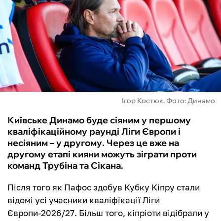
ФУТЗАЛ
ІНШІ
БУКМЕКЕРИ
Ігор Костюк. Фото: Динамо
Київське Динамо буде сіяним у першому
кваліфікаційному раунді Ліги Європи і
несіяним – у другому. Через це вже на
другому етапі кияни можуть зіграти проти
команд Трубіна та Сікана.
Після того як Пафос здобув Кубку Кіпру стали
відомі усі учасники кваліфікації Ліги
Європи-2026/27. Більш того, кіпріоти відібрали у