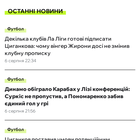
ОСТАННІ НОВИНИ
Футбол
Декілька клубів Ла Ліги готові підписати
Циганкова: чому вінгер Жирони досі не змінив
клубну прописку
6 серпня 22:34
Футбол
Динамо обіграло Карабах у Лізі конференцій:
Суркіс не пропустив, а Пономаренко забив
єдиний гол у грі
6 серпня 21:56
Футбол
Циганков поставив умови потенційним