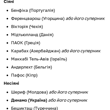
Сіяні
Бенфіка (Португалія)
Ференцварош (Угорщина)
або його суперник
Вікторія (Чехія)
Мідтьюлланд (Данія)
ПАОК (Греція)
Карабах (Азербайджан)
або його суперник
Маккабі Тель-Авів (Ізраїль)
Андерлехт (Бельгія)
Пафос (Кіпр)
Несіяні
Шериф (Молдова)
або його суперник
Динамо (Україна)
або його суперник
Бешикташ (Туреччина)