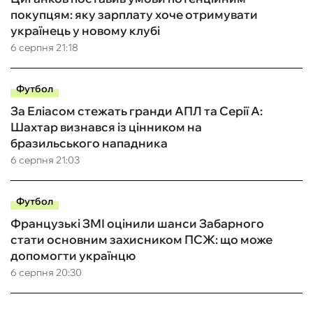
покупцям: яку зарплату хоче отримувати
українець у новому клубі
6 серпня 21:18
Футбол
За Еліасом стежать гранди АПЛ та Серії А:
Шахтар визнався із цінником на
бразильського нападника
6 серпня 21:03
Футбол
Французькі ЗМІ оцінили шанси Забарного
стати основним захисником ПСЖ: що може
допомогти українцю
6 серпня 20:30