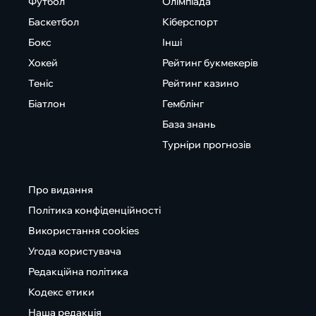
Футбол
Олімпіада
Баскетбол
Кіберспорт
Бокс
Інші
Хокей
Рейтинг букмекерів
Теніс
Рейтинг казино
Біатлон
Гемблінг
База знань
Турніри прогнозів
Про видання
Політика конфіденційності
Використання cookies
Угода користувача
Редакційна політика
Кодекс етики
Наша редакція