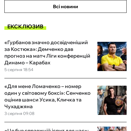
Всі новини
ЕКСКЛЮЗИВ
«Гурбанов значно досвідченіший
за Костюка»: Демченко дав
прогноз на матч Ліги конференцій
Динамо – Карабах
5 серпня 18:54
«Для мене Ломаченко – номер
один у світовому боксі»: Сенченко
оцінив шанси Усика, Кличка та
Чухаджяна
3 серпня 09:08
«Це був справжній іспит для нас»: