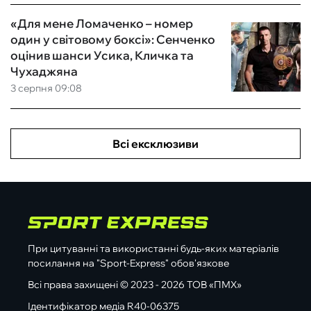
«Для мене Ломаченко – номер
один у світовому боксі»: Сенченко
оцінив шанси Усика, Кличка та
Чухаджяна
3 серпня 09:08
Всі ексклюзиви
При цитуванні та використанні будь-яких матеріалів
посилання на "Sport-Express" обов'язкове
Всі права захищені © 2023 - 2026 ТОВ «ПМХ»
Ідентифікатор медіа R40-06375