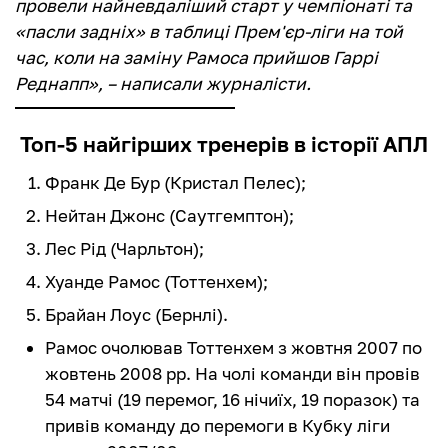
провели найневдаліший старт у чемпіонаті та
«пасли задніх» в таблиці Прем'єр-ліги на той
час, коли на заміну Рамоса прийшов Гаррі
Реднапп», – написали журналісти.
Топ-5 найгірших тренерів в історії АПЛ
Франк Де Бур (Кристал Пелес);
Нейтан Джонс (Саутгемптон);
Лес Рід (Чарльтон);
Хуанде Рамос (Тоттенхем);
Брайан Лоус (Бернлі).
Рамос очолював Тоттенхем з жовтня 2007 по
жовтень 2008 рр. На чолі команди він провів
54 матчі (19 перемог, 16 нічиїх, 19 поразок) та
привів команду до перемоги в Кубку ліги