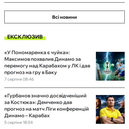
Всі новини
ЕКСКЛЮЗИВ
«У Пономаренка є чуйка»:
Максимов похвалив Динамо за
перемогу над Карабахом у ЛК і дав
прогноз на гру в Баку
7 серпня 08:46
«Гурбанов значно досвідченіший
за Костюка»: Демченко дав
прогноз на матч Ліги конференцій
Динамо – Карабах
5 серпня 18:54