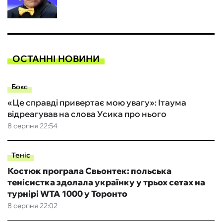
ОСТАННІ НОВИНИ
Бокс
«Це справді привертає мою увагу»: Ітаума
відреагував на слова Усика про нього
8 серпня 22:54
Теніс
Костюк програла Свьонтек: польська
тенісистка здолала українку у трьох сетах на
турнірі WTA 1000 у Торонто
8 серпня 22:02