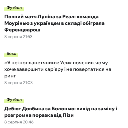
Футбол
Повний матч Луніна за Реал: команда
Моурінью з українцем в складі обіграла
Ференцварош
8 серпня 21:53
Бокс
«Я не інопланетянин»: Усик пояснив, чому
хоче завершити кар’єру і не повертатися на
ринг
8 серпня 21:03
Футбол
Дебют Довбика за Болонью: вихід на заміну і
розгромна поразка від Пізи
8 серпня 20:46