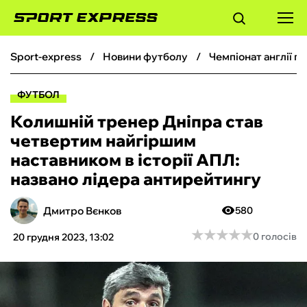
sport-express
новини футболу
чемпіонат англії 
ФУТБОЛ
ФУТБОЛ
БАСКЕТБОЛ
Колишній тренер Дніпра став
четвертим найгіршим
БОКС
наставником в історії АПЛ:
названо лідера антирейтингу
ХОКЕЙ
Дмитро Вєнков
580
ТЕНІС
★
★
★
★
★
★
★
★
★
★
0 голосів
20 грудня 2023, 13:02
КІБЕРСПОРТ
ЧС-2026