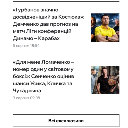
«Гурбанов значно
досвідченіший за Костюка»:
Демченко дав прогноз на
матч Ліги конференцій
Динамо – Карабах
5 серпня 18:54
«Для мене Ломаченко –
номер один у світовому
боксі»: Сенченко оцінив
шанси Усика, Кличка та
Чухаджяна
3 серпня 09:08
Всі ексклюзиви