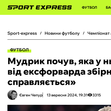
ФУТБОЛ
БА
sport-express
новини футболу
чемпіонат
ФУТБОЛ
Мудрик почув, яка у н
від ексфорварда збірно
справляється»
Євген Чепур
13 вересня 2024, 19:31
3315