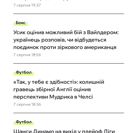
7 серпня 19:37
Бокс
Усик оцінив можливий бій з Вайлдером:
українець розповів, чи відбудеться
поєдинок проти зіркового американця
7 серпня 18:56
Футбол
«Так, у тебе є здібності»: колишній
гравець збірної Англії оцінив
перспективи Мудрика в Челсі
7 серпня 18:36
Футбол
Шанси Динамо на вихід у плейоф Ліги