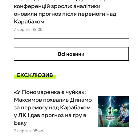
конференцій зросли: аналітики
оновили прогноз після перемоги над
Карабахом
7 серпня 18:05
Всі новини
ЕКСКЛЮЗИВ
«У Пономаренка є чуйка»:
Максимов похвалив Динамо
за перемогу над Карабахом
у ЛК і дав прогноз на гру в
Баку
7 серпня 08:46