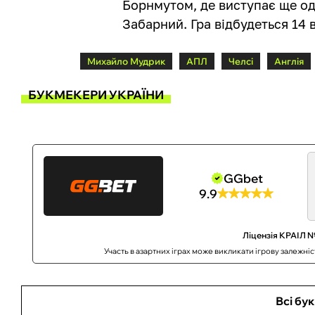
Борнмутом, де виступає ще од
Забарний. Гра відбудеться 14 
Михайло Мудрик
АПЛ
Челсі
Англія
БУКМЕКЕРИ УКРАЇНИ
GGbet
9.9
Ліцензія КРАІЛ №
Участь в азартних іграх може викликати ігрову залежні
Всі бу