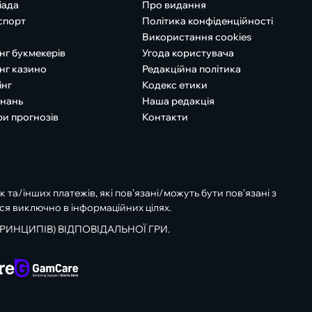
іада
Про видання
спорт
Політика конфіденційності
Використання cookies
нг букмекерів
Угода користувача
нг казино
Редакційна політика
інг
Кодекс етики
знань
Наша редакція
ри прогнозів
Контакти
к та/інших платежів, які пов’язані/можуть бути пов’язані з
ся виключно в інформаційних цілях.
РИНЦИПІВ) ВІДПОВІДАЛЬНОЇ ГРИ.