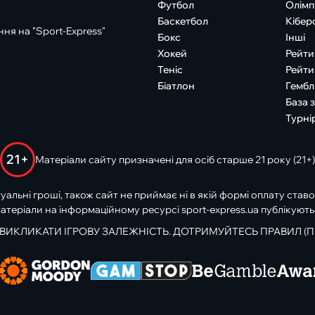
Футбол
Олімп
Баскетбол
Кібер
ня на "Sport-Express"
Бокс
Інші
Хокей
Рейти
Теніс
Рейти
Біатлон
Гембл
База 
Турні
21+
Матеріали сайту призначені для осіб старше 21 року (21+)
туальні гроші, також сайт не приймає ні в якій формі оплату ставо
атеріали на інформаційному ресурсі sport-express.ua публікують
 ВИКЛИКАТИ ІГРОВУ ЗАЛЕЖНІСТЬ. ДОТРИМУЙТЕСЬ ПРАВИЛ (П