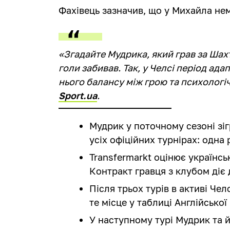
Фахівець зазначив, що у Михайла не
«Згадайте Мудрика, який грав за Шахта
голи забивав. Так, у Челсі період адап
нього балансу між грою та психологі
Sport.ua
.
Мудрик у поточному сезоні зіг
усіх офіційних турнірах: одна
Transfermarkt оцінює українськ
Контракт гравця з клубом діє 
Після трьох турів в активі Чел
те місце у таблиці Англійської
У наступному турі Мудрик та й