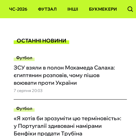
ЧС-2026
ФУТЗАЛ
ІНШІ
БУКМЕКЕРИ
ОСТАННІ НОВИНИ
Футбол
ЗСУ взяли в полон Мохамеда Салаха:
єгиптянин розповів, чому пішов
воювати проти України
7 серпня 20:03
Футбол
«Я хотів би зрозуміти цю терміновість»:
у Португалії здивовані намірами
Бенфіки продати Трубіна