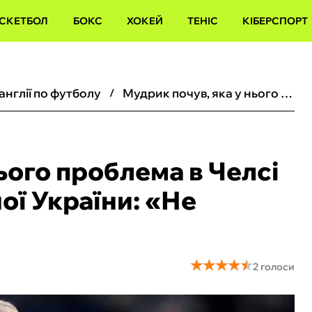
СКЕТБОЛ
БОКС
ХОКЕЙ
ТЕНІС
КІБЕРСПОРТ
 англії по футболу
Мудрик почув, яка у нього проблема в Челсі від ексфорварда збірної України: «‎Не справляється»
ього проблема в Челсі
ї України: «‎Не
★
★
★
★
★
★
★
★
★
★
2 голоси