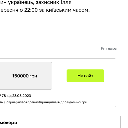
ин українець, захисник Ілля
вересня о 22:00 за київським часом.
Реклама
150000 грн
На сайт
 78 від 23.08.2023
сть. Дотримуйтеся правил (принципів) відповідальної гри
кмекери