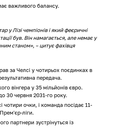
має важливого балансу.
р у Лізі чемпіонів і який феєричні
тації був. Він намагається, але немає у
чним станом», – цитує фахівця
рав за Челсі у чотирьох поєдинках в
 результативна передача.
ого вінгера у 35 мільйонів євро.
до 30 червня 2031-го року.
сі чотири очки, і команда посідає 11-
 Прем'єр-ліги.
ого партнери зустрінуться із