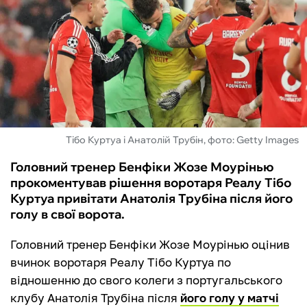
ФУТЗАЛ
ІНШІ
БУКМЕКЕРИ
Тібо Куртуа і Анатолій Трубін, фото: Getty Images
Головний тренер Бенфіки Жозе Моурінью
прокоментував рішення воротаря Реалу Тібо
Куртуа привітати Анатолія Трубіна після його
голу в свої ворота.
Головний тренер Бенфіки Жозе Моурінью оцінив
вчинок воротаря Реалу Тібо Куртуа по
відношенню до свого колеги з португальського
клубу Анатолія Трубіна після
його голу у матчі