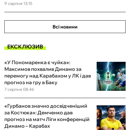
9 серпня 13:15
Всі новини
ЕКСКЛЮЗИВ
«У Пономаренка є чуйка»:
Максимов похвалив Динамо за
перемогу над Карабахом у ЛК і дав
прогноз на гру в Баку
7 серпня 08:46
«Гурбанов значно досвідченіший
за Костюка»: Демченко дав
прогноз на матч Ліги конференцій
Динамо – Карабах