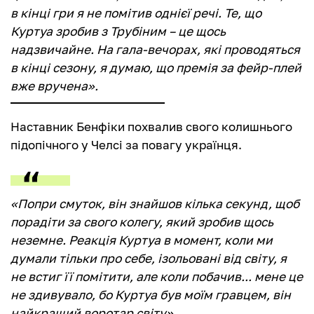
в кінці гри я не помітив однієї речі. Те, що
Куртуа зробив з Трубіним – це щось
надзвичайне. На гала-вечорах, які проводяться
в кінці сезону, я думаю, що премія за фейр-плей
вже вручена».
Наставник Бенфіки похвалив свого колишнього
підопічного у Челсі за повагу українця.
«Попри смуток, він знайшов кілька секунд, щоб
порадіти за свого колегу, який зробив щось
неземне. Реакція Куртуа в момент, коли ми
думали тільки про себе, ізольовані від світу, я
не встиг її помітити, але коли побачив... мене це
не здивувало, бо Куртуа був моїм гравцем, він
найкращий воротар світу».