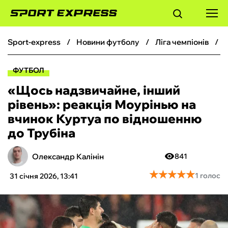
sport-express
новини футболу
ліга чемпіонів
ФУТБОЛ
ФУТБОЛ
БАСКЕТБОЛ
«Щось надзвичайне, інший
рівень»: реакція Моурінью на
БОКС
вчинок Куртуа по відношенню
до Трубіна
ХОКЕЙ
Олександр Калінін
841
ТЕНІС
★
★
★
★
★
★
★
★
★
★
1 голос
31 січня 2026, 13:41
КІБЕРСПОРТ
ЧС-2026