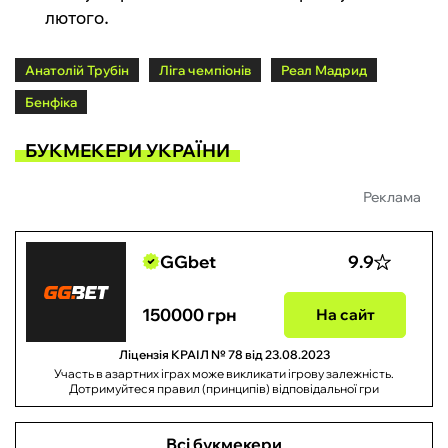
лютого.
Анатолій Трубін
Ліга чемпіонів
Реал Мадрид
Бенфіка
БУКМЕКЕРИ УКРАЇНИ
Реклама
GGbet
9.9
150000 грн
На сайт
Ліцензія КРАІЛ № 78 від 23.08.2023
Участь в азартних іграх може викликати ігрову залежність.
Дотримуйтеся правил (принципів) відповідальної гри
Всі букмекери