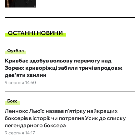
ОСТАННІ НОВИНИ
Футбол
Кривбас здобув вольову перемогу над
Зорею: криворіжці забили тричі впродовж
дев'яти хвилин
9 серпня 14:50
Бокс
Леннокс Льюїс назвав п'ятірку найкращих
боксерів в історії: чи потрапив Усик до списку
легендарного боксера
9 серпня 14:17