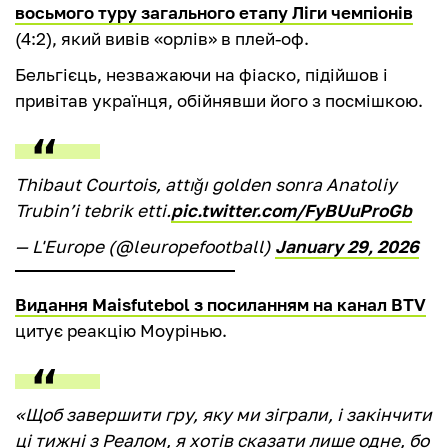
восьмого туру загального етапу Ліги чемпіонів
(4:2), який вивів «орлів» в плей-оф.
Бельгієць, незважаючи на фіаско, підійшов і
привітав українця, обійнявши його з посмішкою.
Thibaut Courtois, attığı golden sonra Anatoliy
Trubin’i tebrik etti.
pic.twitter.com/FyBUuProGb
— L'Europe (@leuropefootball)
January 29, 2026
Видання Maisfutebol з посиланням на канал BTV
цитує реакцію Моурінью.
«Щоб завершити гру, яку ми зіграли, і закінчити
ці тижні з Реалом, я хотів сказати лише одне, бо