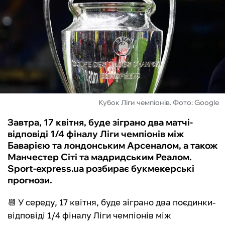
ФУТЗАЛ
ІНШІ
БУКМЕКЕРИ
Кубок Ліги чемпіонів. Фото: Google
Завтра, 17 квітня, буде зіграно два матчі-
відповіді 1/4 фіналу Ліги чемпіонів між
Баварією та лондонським Арсеналом, а також
Манчестер Сіті та мадридським Реалом.
Sport-express.ua розбирає букмекерські
прогнози.
📆 У середу, 17 квітня, буде зіграно два поєдинки-
відповіді 1/4 фіналу Ліги чемпіонів між