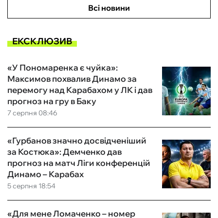
Всі новини
ЕКСКЛЮЗИВ
«У Пономаренка є чуйка»:
Максимов похвалив Динамо за
перемогу над Карабахом у ЛК і дав
прогноз на гру в Баку
7 серпня 08:46
«Гурбанов значно досвідченіший
за Костюка»: Демченко дав
прогноз на матч Ліги конференцій
Динамо – Карабах
5 серпня 18:54
«Для мене Ломаченко – номер