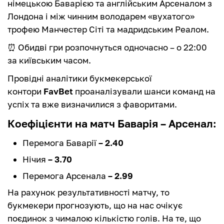
німецькою Баварією та англійським Арсеналом з
Лондона і між чинним володарем «вухатого»
трофею Манчестер Сіті та мадридським Реалом.
⏰ Обидві гри розпочнуться одночасно – о 22:00
за київським часом.
Провідні аналітики букмекерської
контори
FavBet
проаналізували шанси команд на
успіх та вже визначилися з фаворитами.
Коефіцієнти на матч
Баварія
– Арсенал
:
Перемога Баварії
– 2.40
Нічия
– 3.70
Перемога Арсенала
– 2.99
На рахунок результативності матчу, то
букмекери прогнозують, що на нас очікує
поєдинок з чималою кількістю голів. На те, що