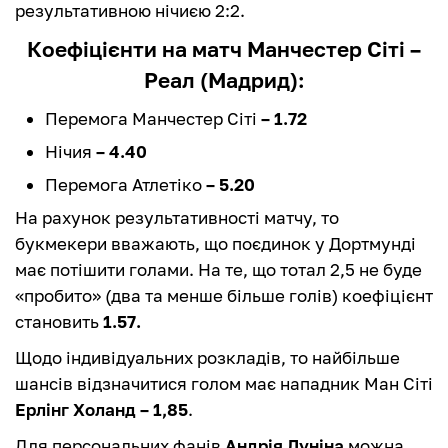
результативною нічиєю 2:2.
Коефіцієнти на матч
Манчестер Сіті
–
Реал (Мадрид)
:
Перемога Манчестер Сіті
– 1.72
Нічия
– 4.40
Перемога Атлетіко
– 5.20
На рахунок результативності матчу, то
букмекери вважають, що поєдинок у Дортмунді
має потішити голами. На те, що тотал 2,5 не буде
«пробито» (два та менше більше голів) коефіцієнт
становить
1.57.
Щодо індивідуальних розкладів, то найбільше
шансів відзначитися голом має нападник Ман Сіті
Ерлінг Холанд – 1,85
.
Для персональних фанів
Андрія Луніна
можна