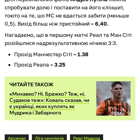
спробувати долю і поставити на його кліншит,
тоюто на те, шо МС не вдасться забити (меньше
0,5). Вихід більш ніж пристойний
– 6,40.
Нагадаємо, що в першому матчі Реал та Ман Сіті
розійшлися надрезультативною нічиєю 3:3.
Прохід Манчестер Сіті
– 1.38
Прохід Реала
– 3.25
ЧИТАЙТЕ ТАКОЖ
«Михавко? Ні. Бражко? Теж, ні.
Судаков теж»: Коваль сказав, чи
є українці, яких куплять як
Мудрика і Забарного
Арсенал
Ліга чемпіонів
Реал Мадрид