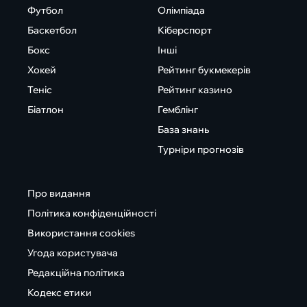
Футбол
Олімпіада
Баскетбол
Кіберспорт
Бокс
Інші
Хокей
Рейтинг букмекерів
Теніс
Рейтинг казино
Біатлон
Гемблінг
База знань
Турніри прогнозів
Про видання
Політика конфіденційності
Використання cookies
Угода користувача
Редакційна політика
Кодекс етики