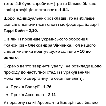
тотал 2,5 буде «пробито» (три та більше більше
голів) коефіцієнт становить
1.64.
Щодо індивідуальних розкладів, то найбільше
шансів відзначитися голом має форвард Баварії
Гаррі Кейн – 2,10
.
Є в лінії і прізвище українського оборонця
«канонірів»
Олександра Зінченка
. Гол нашого
співвітчизника коштує дуже солідно
– 10 до
одного
.
Окремо варто звернути увагу і на розклади щодо
проходу до наступної стадії (з урахуванням
можливого овертайму та серії пенальті).
Прохід Баварії
– 1.76
Прохід Арсенала
– 2.11
У першому матчі Арсенал та Баварія розійшлися