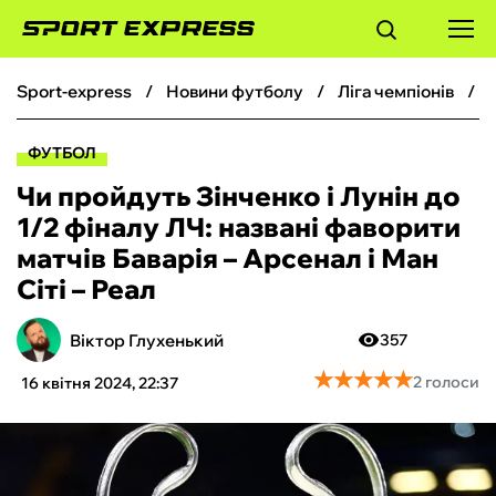
sport-express
новини футболу
ліга чемпіонів
ФУТБОЛ
ФУТБОЛ
БАСКЕТБОЛ
Чи пройдуть Зінченко і Лунін до
1/2 фіналу ЛЧ: названі фаворити
БОКС
матчів Баварія – Арсенал і Ман
Сіті – Реал
ХОКЕЙ
Віктор Глухенький
357
ТЕНІС
★
★
★
★
★
★
★
★
★
★
2 голоси
16 квітня 2024, 22:37
КІБЕРСПОРТ
ЧС-2026