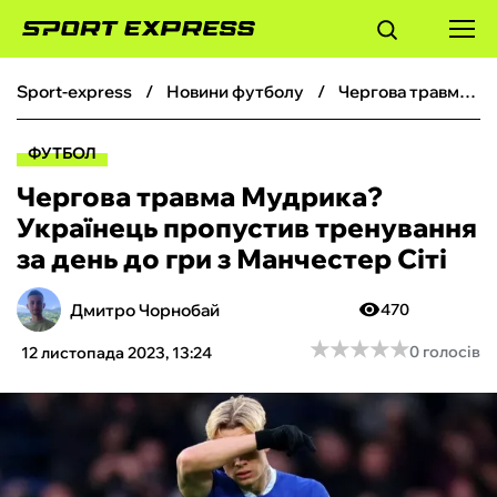
sport-express
новини футболу
Чергова травма Мудрика? Українець пропустив тренування за день до гри з Манчестер Сіті
ФУТБОЛ
ФУТБОЛ
БАСКЕТБОЛ
Чергова травма Мудрика?
Українець пропустив тренування
БОКС
за день до гри з Манчестер Сіті
ХОКЕЙ
Дмитро Чорнобай
470
★
★
★
★
★
★
★
★
★
★
0 голосів
12 листопада 2023, 13:24
ТЕНІС
КІБЕРСПОРТ
ЧС-2026