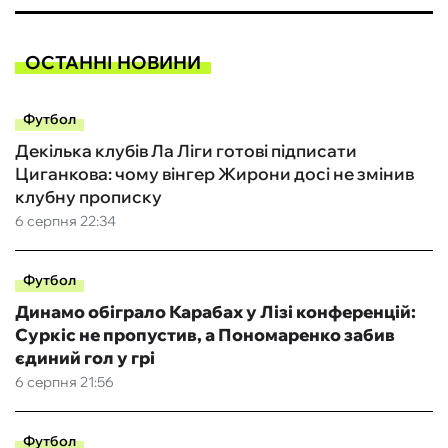
ОСТАННІ НОВИНИ
Футбол
Декілька клубів Ла Ліги готові підписати
Циганкова: чому вінгер Жирони досі не змінив
клубну прописку
6 серпня 22:34
Футбол
Динамо обіграло Карабах у Лізі конференцій:
Суркіс не пропустив, а Пономаренко забив
єдиний гол у грі
6 серпня 21:56
Футбол