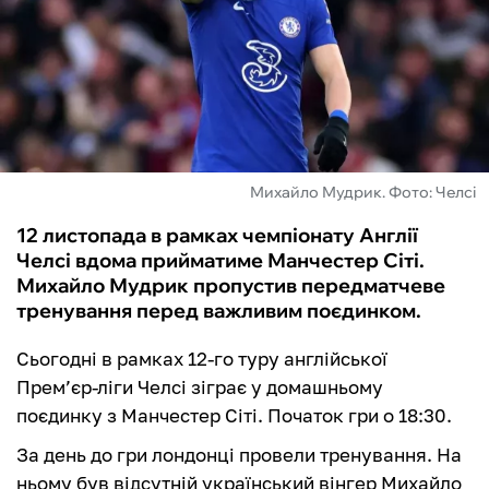
ФУТЗАЛ
ІНШІ
БУКМЕКЕРИ
Михайло Мудрик. Фото: Челсі
12 листопада в рамках чемпіонату Англії
Челсі вдома прийматиме Манчестер Сіті.
Михайло Мудрик пропустив передматчеве
тренування перед важливим поєдинком.
Сьогодні в рамках 12-го туру англійської
Прем’єр-ліги Челсі зіграє у домашньому
поєдинку з Манчестер Сіті. Початок гри о 18:30.
За день до гри лондонці провели тренування. На
ньому був відсутній український вінгер Михайло