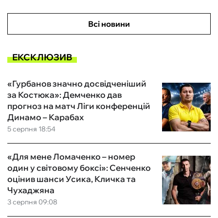
Всі новини
ЕКСКЛЮЗИВ
«Гурбанов значно досвідченіший
за Костюка»: Демченко дав
прогноз на матч Ліги конференцій
Динамо – Карабах
5 серпня 18:54
«Для мене Ломаченко – номер
один у світовому боксі»: Сенченко
оцінив шанси Усика, Кличка та
Чухаджяна
3 серпня 09:08