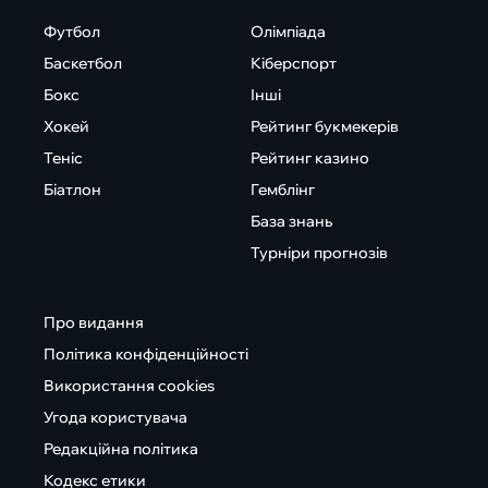
Футбол
Олімпіада
Баскетбол
Кіберспорт
Бокс
Інші
Хокей
Рейтинг букмекерів
Теніс
Рейтинг казино
Біатлон
Гемблінг
База знань
Турніри прогнозів
Про видання
Політика конфіденційності
Використання cookies
Угода користувача
Редакційна політика
Кодекс етики