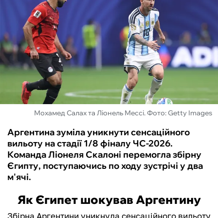
ФУТЗАЛ
ІНШІ
БУКМЕКЕРИ
Мохамед Салах та Ліонель Мессі. Фото: Getty Images
Аргентина зуміла уникнути сенсаційного
вильоту на стадії 1/8 фіналу ЧС-2026.
Команда Ліонеля Скалоні перемогла збірну
Єгипту, поступаючись по ходу зустрічі у два
м'ячі.
Як Єгипет шокував Аргентину
Збірна Аргентини уникнула сенсаційного вильоту