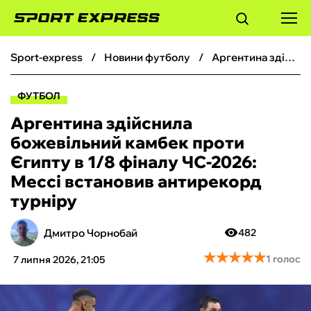
sport-express
новини футболу
Аргентина здійснила божевільний камбек проти Єгипту в 1/8 фіналу ЧС-2026: Мессі встановив антирекорд турніру
ФУТБОЛ
ФУТБОЛ
БАСКЕТБОЛ
Аргентина здійснила
божевільний камбек проти
БОКС
Єгипту в 1/8 фіналу ЧС-2026:
Мессі встановив антирекорд
ХОКЕЙ
турніру
ТЕНІС
Дмитро Чорнобай
482
★
★
★
★
★
★
★
★
★
★
1 голос
7 липня 2026, 21:05
КІБЕРСПОРТ
ЧС-2026