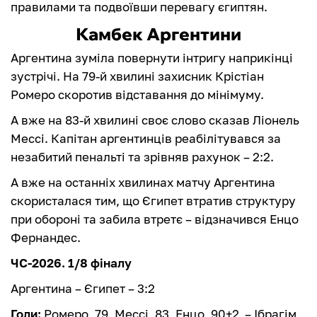
правилами та подвоївши перевагу єгиптян.
Камбек Аргентини
Аргентина зуміла повернути інтригу наприкінці
зустрічі. На 79-й хвилині захисник Крістіан
Ромеро скоротив відставання до мінімуму.
А вже на 83-й хвилині своє слово сказав Ліонель
Мессі. Капітан аргентинців реабілітувався за
незабитий пенальті та зрівняв рахунок – 2:2.
А вже на останніх хвилинах матчу Аргентина
скористалася тим, що Єгипет втратив структуру
при обороні та забила втретє – відзначився Енцо
Фернандес.
ЧС-2026. 1/8 фіналу
Аргентина – Єгипет – 3:2
Голи:
Ромеро, 79, Мессі, 83, Енцо, 90+2 – Ібрагім,