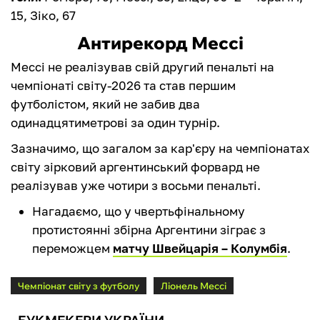
15, Зіко, 67
Антирекорд Мессі
Мессі не реалізував свій другий пенальті на
чемпіонаті світу-2026 та став першим
футболістом, який не забив два
одинадцятиметрові за один турнір.
Зазначимо, що загалом за кар'єру на чемпіонатах
світу зірковий аргентинський форвард не
реалізував уже чотири з восьми пенальті.
Нагадаємо, що у чвертьфінальному
протистоянні збірна Аргентини зіграє з
переможцем
матчу Швейцарія – Колумбія
.
Чемпіонат світу з футболу
Ліонель Мессі