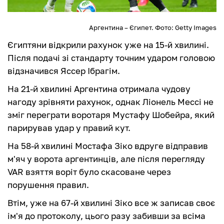
Аргентина – Єгипет. Фото: Getty Images
Єгиптяни відкрили рахунок уже на 15-й хвилині.
Після подачі зі стандарту точним ударом головою
відзначився Яссер Ібрагім.
На 21-й хвилині Аргентина отримала чудову
нагоду зрівняти рахунок, однак Ліонель Мессі не
зміг переграти воротаря Мустафу Шобейра, який
парирував удар у правий кут.
На 58-й хвилині Мостафа Зіко вдруге відправив
м'яч у ворота аргентинців, але після перегляду
VAR взяття воріт було скасоване через
порушення правил.
Втім, уже на 67-й хвилині Зіко все ж записав своє
ім'я до протоколу, цього разу забивши за всіма