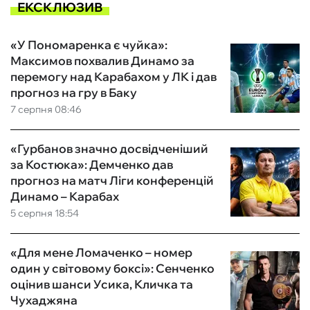
ЕКСКЛЮЗИВ
«У Пономаренка є чуйка»:
Максимов похвалив Динамо за
перемогу над Карабахом у ЛК і дав
прогноз на гру в Баку
7 серпня 08:46
«Гурбанов значно досвідченіший
за Костюка»: Демченко дав
прогноз на матч Ліги конференцій
Динамо – Карабах
5 серпня 18:54
«Для мене Ломаченко – номер
один у світовому боксі»: Сенченко
оцінив шанси Усика, Кличка та
Чухаджяна