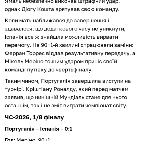
Ямаль небезпечно виконав штрафний удар,
однак Діогу Кошта врятував свою команду.
Коли матч наближався до завершення і
здавалося, що додаткового часу не уникнути,
Іспанія все ж знайшла можливість вирвати
перемогу. На 90+1-й хвилині спрацювали заміни:
Ферран Торрес віддав результативну передачу, а
Мікель Меріно точним ударом приніс своїй
команді путівку до чвертьфіналу.
Таким чином, Португалія завершила виступи на
турнірі. Кріштіану Роналду, який перед матчем
заявив, що нинішній Мундіаль стане для нього
останнім, так і не зміг виграти чемпіонат світу.
ЧС-2026, 1/8 фіналу
Португалія – Іспанія – 0:1
Гол:
Меріно, 90+1.