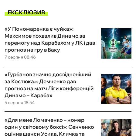
ЕКСКЛЮЗИВ
«У Пономаренка є чуйка»:
Максимов похвалив Динамо за
перемогу над Карабахом у ЛК і дав
прогноз на гру в Баку
7 серпня 08:46
«Гурбанов значно досвідченіший
за Костюка»: Демченко дав
прогноз на матч Ліги конференцій
Динамо – Карабах
5 серпня 18:54
«Для мене Ломаченко – номер
один у світовому боксі»: Сенченко
оцінив шанси Усика, Кличка та