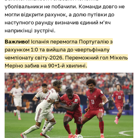
уболівальники не побачили. Команди довго не
могли відкрити рахунок, а долю путівки до
наступного раунду визначив єдиний м’яч
наприкінці зустрічі.
Важливо!
Іспанія перемогла Португалію з
рахунком 1:0 та вийшла до чвертьфіналу
чемпіонату світу-2026. Переможний гол Мікель
Меріно забив на 90+1-й хвилині.