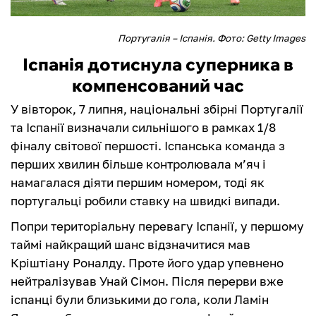
Португалія – Іспанія. Фото: Getty Images
Іспанія дотиснула суперника в
компенсований час
У вівторок, 7 липня, національні збірні Португалії
та Іспанії визначали сильнішого в рамках 1/8
фіналу світової першості. Іспанська команда з
перших хвилин більше контролювала м’яч і
намагалася діяти першим номером, тоді як
португальці робили ставку на швидкі випади.
Попри територіальну перевагу Іспанії, у першому
таймі найкращий шанс відзначитися мав
Кріштіану Роналду. Проте його удар упевнено
нейтралізував Унай Сімон. Після перерви вже
іспанці були близькими до гола, коли Ламін