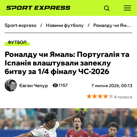
sport-express
новини футболу
Роналду чи Ямаль: Португалія та Іспанія влаштували запеклу битву за 1/4 фіналу ЧС-2026
ФУТБОЛ
ФУТБОЛ
БАСКЕТБОЛ
Роналду чи Ямаль: Португалія та
Іспанія влаштували запеклу
БОКС
битву за 1/4 фіналу ЧС-2026
ХОКЕЙ
Євген Чепур
1157
7 липня 2026, 00:13
★
★
★
★
★
★
★
★
★
★
4 голоси
ТЕНІС
КІБЕРСПОРТ
ЧС-2026