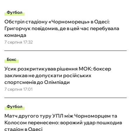
Футбол
Обстріл стадіону «Чорноморець» в Одесі:
Григорчук повідомив, де в цей час перебувала
команда
7 серпня 17:32
Бокс
Усик розкритикував рішення МОК: боксер
закликав не допускати російських
спортсменів до Олімпіади
7 серпня 17:01
Футбол
Матч другого туру УПЛ між Чорноморцем та
Колосом перенесено: ворожий удар пошкодив
стадіон в Одесі